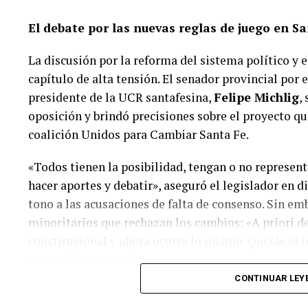
principio de igualdad ante la ley.
El debate por las nuevas reglas de juego en S
Ampliación de derechos:
Incorporación exp
del medio ambiente, la conectividad digital y
La discusión por la reforma del sistema político y 
fiscal.
capítulo de alta tensión. El senador provincial por
presidente de la UCR santafesina,
Felipe Michlig
,
oposición y brindó precisiones sobre el proyecto qu
El camino hacia la Convención Cons
coalición Unidos para Cambiar Santa Fe.
De lograrse la sanción de la Ley de Necesidad de la
«Todos tienen la posibilidad, tengan o no represent
siguiente será la convocatoria a elecciones general
hacer aportes y debatir», aseguró el legislador en 
elijan a los
convencionales constituyentes
. Ser
tono a las acusaciones de falta de consenso. Sin emb
sancionar el nuevo texto constitucional durante el p
minoritarios que rechazan los cambios: «A priori d
Desde todos los sectores coinciden en que se trata 
constitucional y ahora ocurre lo mismo. Quizás el 
la provincia de un marco institucional moderno, ág
necesarios para poder representar».
XXI.
CONTINUAR LEY
Las claves de la propuesta de la UCR