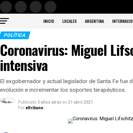
INICIO
LOCALES
ARGENTINA
INTERNACIO
POLÍTICA
Coronavirus: Miguel Lifsc
intensiva
El exgobernador y actual legislador de Santa Fe fue 
evolución e incrementar los soportes terapéuticos.
Publicado
5 años atrás
en
21 abril 2021
Por
eltribuno