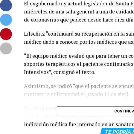
El exgobernador y actual legislador de Santa F
miércoles de una sala general a una de cuidad
de coronavirus que padece desde hace diez día
Lifschitz “continuará su recuperación en la sal
médico dado a conocer por los médicos que asis
“El equipo médico evaluó que para tener un co
soportes terapéuticos el paciente continuará 
Intensivos”, consignó el texto.
Asimismo, se indicó “que el paciente se encuen
contraer la enfermedad el pasado 11 de abril.
El actual presidente de la Cámara de Diputad
CONTINUA
aislado en su domicilio particular de la ciuda
indicación médica fue internado en un sanatori
TE PODRÍA 