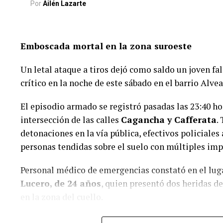
Por
Ailén Lazarte
Emboscada mortal en la zona suroeste
Un letal ataque a tiros dejó como saldo un joven fa
crítico en la noche de este sábado en el barrio Alvea
El episodio armado se registró pasadas las 23:40 ho
intersección de las calles
Cagancha y Cafferata
.
detonaciones en la vía pública, efectivos policiales 
personas tendidas sobre el suelo con múltiples imp
Personal médico de emergencias constató en el lug
Lucero, de 24 años
, quien presentó dos heridas de
en la zona del cuello.
En tanto, una joven identificada con las iniciales
N.