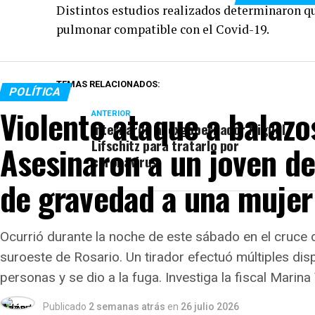
Distintos estudios realizados determinaron 
pulmonar compatible con el Covid-19.
TEMAS RELACIONADOS:
POLÍTICA
Violento ataque a balazo
ANTERIOR
Internaron al exgobernador Miguel
Lifschitz para tratarlo por
Asesinaron a un joven de
coronavirus
de gravedad a una mujer
Ocurrió durante la noche de este sábado en el cruce 
suroeste de Rosario. Un tirador efectuó múltiples di
personas y se dio a la fuga. Investiga la fiscal Marina
Publicado
2 semanas atrás
en
26 julio 2026