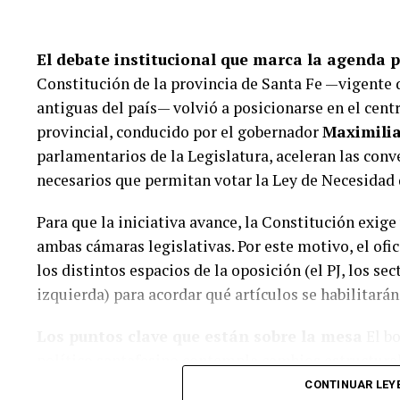
Toma de testimonios a vecinos y testigos pre
El debate institucional que marca la agenda p
Relevamiento y análisis de cámaras de videov
Constitución de la provincia de Santa Fe —vigente 
inmediaciones.
antiguas del país— volvió a posicionarse en el centr
provincial, conducido por el gobernador
Maximilia
Durante las diligencias sobre la calzada, los perit
parlamentarios de la Legislatura, aceleran las conv
cuales quedaron a resguardo para ser sometidas a p
necesarios que permitan votar la Ley de Necesidad 
hay personas detenidas por el hecho.
Para que la iniciativa avance, la Constitución exige
ambas cámaras legislativas. Por este motivo, el of
los distintos espacios de la oposición (el PJ, los se
izquierda) para acordar qué artículos se habilitarán
Los puntos clave que están sobre la mesa
El bo
político santafesino contempla cambios estructural
CONTINUAR LEY