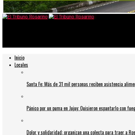
El Tribuno Rosarino
Desde Casa Rosada indican que Alberto Fernández no viajaría a Ro
Inicio
Locales
Santa Fe: Más de 31 mil personas reciben asistencia alime
Pánico por un puma en Jujuy: Quisieron espantarlo con fue
Dolor y solidaridad: organizan una colecta para traer a Ros