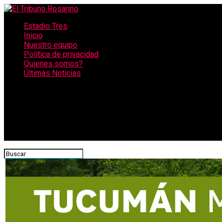
Estadio Tres
Inicio
Nuestro equipo
Política de privacidad
Quienes somos?
Últimas Noticias
CONECTATE CON NOSOTROS