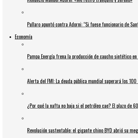
Pullaro apuntó contra Adorni: “Si fuese funcionario de Sant
Economía
Pampa Energía frena la producción de caucho sintético en 
Alerta del FMI: La deuda pública mundial superará los 100 
¿Por qué la nafta no baja si el petróleo cae? El plazo de 
Revolución sustentable: el gigante chino BYD abrió su meg