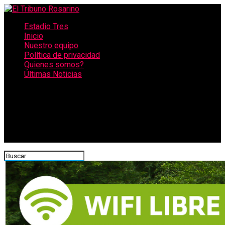
Estadio Tres
Inicio
Nuestro equipo
Política de privacidad
Quienes somos?
Últimas Noticias
CONECTATE CON NOSOTROS