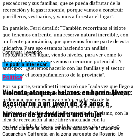
pescadores y sus familias; que se pueda disfrutar de la
recreación y la gastronomía, porque vamos a construir
parrilleros, vestuarios, y vamos a forestar el lugar”.
En paralelo, Ferri detalló: “También recorrimos el islote
que tenemos enfrente, una reserva natural increíble, con
un frente panorámico, que queremos forme parte de esta
iniciativa. Para eso estamos haciendo un análisis
Continuar Leyendo
topográfico del lugar, viendo niveles, para ver como lo
desarrollamos, porque vemos un enorme potencial”. Y
Te podría interesar...
anticipó: “Queremos hacerlo con las familias y el sector
privado, y el acompañamiento de la provincia”.
Política
Por su parte, Grandinetti remarcó que “cada vez que llego a
Violento ataque a balazos en barrio Alvear:
General Lagos me sorprendo, ratifico una gestión prolija y
ordenada, que no es muy común en el resto de la
Asesinaron a un joven de 24 años e
Argentina. Y cuando Esteban me comento de este
hirieron de gravedad a una mujer
proyecto, coincide desde la Secretaría de Turismo, con la
idea de recreación al aire libre vinculada con la
sustentabilidad y las actividades que nos dan arraigo”.
Ocurrió durante la noche de este sábado en el cruce de
Cagancha y Cafferata, en la zona suroeste de Rosario. Un