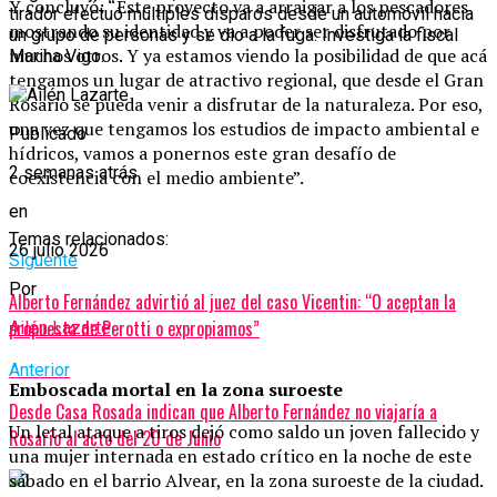
Y concluyó: “Este proyecto va a arraigar a los pescadores
tirador efectuó múltiples disparos desde un automóvil hacia
mostrando su identidad y va a poder ser disfrutado por
un grupo de personas y se dio a la fuga. Investiga la fiscal
muchos otros. Y ya estamos viendo la posibilidad de que acá
Marina Vigo.
tengamos un lugar de atractivo regional, que desde el Gran
Rosario se pueda venir a disfrutar de la naturaleza. Por eso,
una vez que tengamos los estudios de impacto ambiental e
Publicado
hídricos, vamos a ponernos este gran desafío de
2 semanas atrás
coexistencia con el medio ambiente”.
en
Temas relacionados:
26 julio 2026
Siguente
Por
Alberto Fernández advirtió al juez del caso Vicentin: “O aceptan la
propuesta de Perotti o expropiamos”
Ailén Lazarte
Anterior
Emboscada mortal en la zona suroeste
Desde Casa Rosada indican que Alberto Fernández no viajaría a
Un letal ataque a tiros dejó como saldo un joven fallecido y
Rosario al acto del 20 de Junio
una mujer internada en estado crítico en la noche de este
sábado en el barrio Alvear, en la zona suroeste de la ciudad.