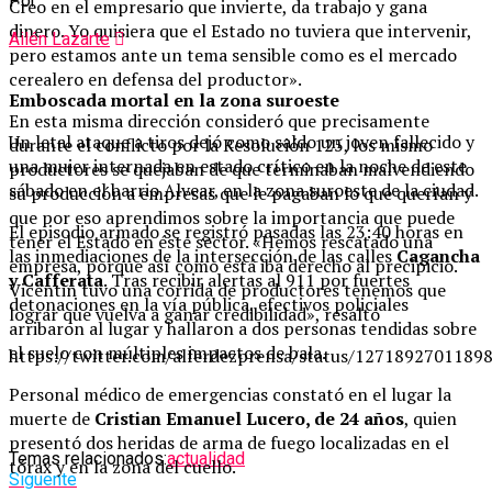
Por
Creo en el empresario que invierte, da trabajo y gana
dinero. Yo quisiera que el Estado no tuviera que intervenir,
Ailén Lazarte
pero estamos ante un tema sensible como es el mercado
cerealero en defensa del productor».
Emboscada mortal en la zona suroeste
En esta misma dirección consideró que precisamente
Un letal ataque a tiros dejó como saldo un joven fallecido y
durante el conflicto por la Resolución 125, los mismo
una mujer internada en estado crítico en la noche de este
productores se quejaban de que terminaban malvendiendo
sábado en el barrio Alvear, en la zona suroeste de la ciudad.
su producción a empresas que le pagaban lo que querían y
que por eso aprendimos sobre la importancia que puede
El episodio armado se registró pasadas las 23:40 horas en
tener el Estado en éste sector. «Hemos rescatado una
las inmediaciones de la intersección de las calles
Cagancha
empresa, porque así como está iba derecho al precipicio.
y Cafferata
. Tras recibir alertas al 911 por fuertes
Vicentin tuvo una corrida de productores tenemos que
detonaciones en la vía pública, efectivos policiales
lograr que vuelva a ganar credibilidad», resaltó
arribaron al lugar y hallaron a dos personas tendidas sobre
el suelo con múltiples impactos de bala.
https://twitter.com/alferdezprensa/status/1271892701189
Personal médico de emergencias constató en el lugar la
muerte de
Cristian Emanuel Lucero, de 24 años
, quien
presentó dos heridas de arma de fuego localizadas en el
Temas relacionados:
actualidad
tórax y en la zona del cuello.
Siguente