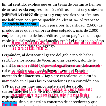
En tal sentido, explicó que es un tema de bastante tiempo
de arrastre: «la empresa tomó créditos a diestra y siniestra
y desde que asumí dirigentes y empresarios santafecinos
Continuar Leyendo
me hablaron con preocupación de Vicentin». Al respecto
Te podría interesar...
indicó que su preocupación pasa por la cantidad (2.600) de
productores que la empresa dejó colgados, más de 2.000
empleados, como de los créditos que no pagó y deudas que
están judicializadas. «En el medio, recibí el planteo de cómo
Tragedia en la ruta 34: Un muerto tras un choque en cadena a
el Estado debe ayudar», agregó.
la altura de Luis Palacios
Fernández, al destacar el gesto del gobierno de haber
recibido a los socios de Vicentin días pasados, donde le
plantearon un rescate de la empresa en crisis, destacó el
Detuvieron a “Yaka”, el presunto gatillero acusado de asesinar
rol estratégico que puede llegar a tener el Estado en el
a un exprefecto para robarle en barrio Las Flores Sur
mercado de alimentos. «Hay siete cerealeras que están
manejado en el país las exportaciones y en conexión con
YPF puede ser muy importante en el desarrollo
Fenómeno de El Niño: Guía de consejos y mantenimiento
sustentable del país. «No nos gusta la palabra
preventivo para proteger la casa ante intensas lluvias
expropiación, estamos hablando de una empresa que no es
próspera sino que está en concurso de acreedores y que
Política