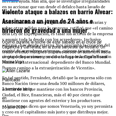
necesita ayuda. Más allá, que se investigue irregularidades
en su accionar que van desde el defalco hasta lavado de
Violento ataque a balazos en barrio Alvear:
dinero».
Asesinaron a un joven de 24 años e
Al ser consultado sobre algunas reacciones contrarias y
sobre otras salidas para la empresa, ratificó que «el camino
hirieron de gravedad a una mujer
dela Ley de Expropiación, es tasar los activos de la empresa
y asumir toda la deuda con los acreedores». Inclusive,
Ocurrió durante la noche de este sábado en el cruce de
subrayó «hay deuda externa. Nos precipitó la creación del
Cagancha y Cafferata, en la zona suroeste de Rosario. Un
comité de acreedores externos, quienes tienen el 40 por
tirador efectuó múltiples disparos desde un automóvil hacia
ciento de las acciones y encabezados por la Confederación
un grupo de personas y se dio a la fuga. Investiga la fiscal
Financiera Internacional dependiente del Banco Mundial.
Marina Vigo.
Íbamos camino a la extranjerización de Vicentin».
En tal sentido, Fernández, detalló que la empresa sólo con
Publicado
Banco Nación tiene una deuda 300 millones de dólares,
además de las que mantiene con los bancos Provincia,
2 semanas atrás
Ciudad, el Bice, financieras, más el 40 por ciento que
en
mantiene con agentes del exterior y los productores.
«Algunos nos dicen que somos Venezuela, yo soy peronista
26 julio 2026
y creo en el capitalismo más justo y que distribuya mejor.