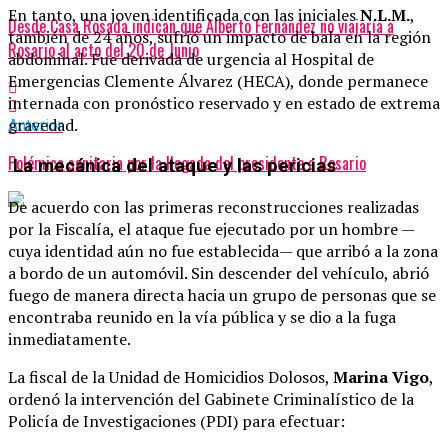
En tanto, una joven identificada con las iniciales
N.L.M.
,
Desde Casa Rosada indican que Alberto Fernández no viajaría a
también de 24 años, sufrió un impacto de bala en la región
Rosario al acto del 20 de Junio
abdominal. Fue derivada de urgencia al Hospital de
Emergencias Clemente Álvarez (HECA), donde permanece
internada con pronóstico reservado y en estado de extrema
gravedad.
Anterior
Polémica sanitaria por la llegada del presidente a Rosario
La mecánica del ataque y las pericias
De acuerdo con las primeras reconstrucciones realizadas
por la Fiscalía, el ataque fue ejecutado por un hombre —
cuya identidad aún no fue establecida— que arribó a la zona
a bordo de un automóvil. Sin descender del vehículo, abrió
fuego de manera directa hacia un grupo de personas que se
encontraba reunido en la vía pública y se dio a la fuga
inmediatamente.
La fiscal de la Unidad de Homicidios Dolosos,
Marina Vigo
,
ordenó la intervención del Gabinete Criminalístico de la
Policía de Investigaciones (PDI) para efectuar: