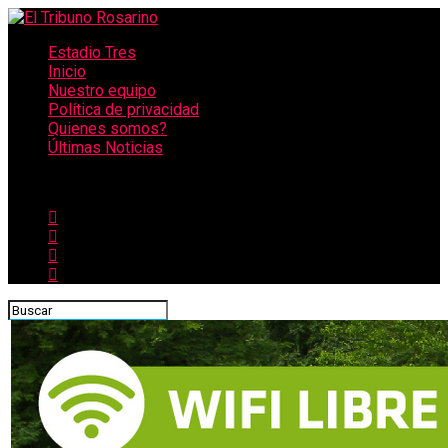
Estadio Tres
Inicio
Nuestro equipo
Política de privacidad
Quienes somos?
Últimas Noticias
CONECTATE CON NOSOTROS