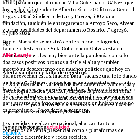
Publicado
litros para mi querida ciudad Villa Gobernador Gálvez, que
los recibió el intendente Alberto Ricci, 500 litros a General
2 semanas atrás
Lagos, 500 al Sindicato de Luz y Fuerza, 500 a una
fundación, también le entregaremos a Arroyo Seco, Alvear
en
y otras localidades del departamento Rosario…” agregó.
27 julio 2026
Daniel Machado se mostró contento con lo logrado,
Por
también destacó que Villa Gobernador Gálvez esta en
términos generales muy bien ante la pandemia con solo
Ailén Lazarte
dos casos positivos prontos a darle el alta y también
mostró su descontento con muchos políticos que hoy en
Alerta sanitaria y falta de registros
día aprovechan esta situación para “sacarse una foto dando
un bolsón”, “No es tiempo hacer politiquería barata, ante
La Administración Nacional de Medicamentos, Alimentos y
la realidad que estamos viviendo hoy, dentro del peronismo
Tecnología Médica (ANMAT) dispuso la prohibición total
de la ciudad estoy un poco decepcionado porque se pelean
de elaboración, comercialización, distribución y publicidad
para sacarse una foto cuando entregan un bolsón y eso no
de todos los productos de uso doméstico comercializados
es peronismo….” nos decía al respecto.
bajo las marcas
Clorquim
y
Clean Lab
.
Las medidas, de alcance nacional, abarcan tanto a
Temas relacionados:
actualidad
comercios de venta presencial como a plataformas de
Siguente
comercio electrónico y redes sociales.