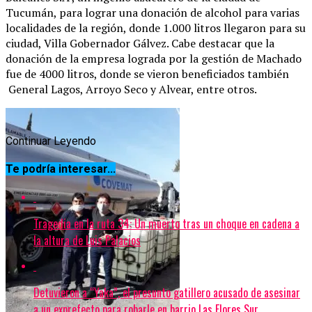
Tucumán, para lograr una donación de alcohol para varias
localidades de la región, donde 1.000 litros llegaron para su
ciudad, Villa Gobernador Gálvez. Cabe destacar que la
donación de la empresa lograda por la gestión de Machado
fue de 4000 litros, donde se vieron beneficiados también
General Lagos, Arroyo Seco y Alvear, entre otros.
Continuar Leyendo
Te podría interesar...
Tragedia en la ruta 34: Un muerto tras un choque en cadena a
la altura de Luis Palacios
Detuvieron a “Yaka”, el presunto gatillero acusado de asesinar
a un exprefecto para robarle en barrio Las Flores Sur