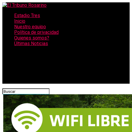
Estadio Tres
Inicio
Nuestro equipo
Política de privacidad
Quienes somos?
Últimas Noticias
CONECTATE CON NOSOTROS