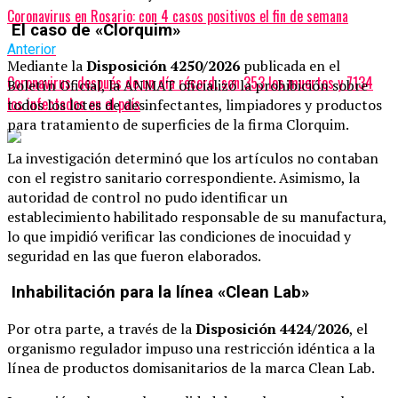
Coronavirus en Rosario: con 4 casos positivos el fin de semana
El caso de «Clorquim»
Anterior
Mediante la
Disposición 4250/2026
publicada en el
Coronavirus: después de un día récord, son 353 los muertos y 7134
Boletín Oficial, la ANMAT oficializó la prohibición sobre
los infectados en el país
todos los lotes de desinfectantes, limpiadores y productos
para tratamiento de superficies de la firma Clorquim.
La investigación determinó que los artículos no contaban
con el registro sanitario correspondiente. Asimismo, la
autoridad de control no pudo identificar un
establecimiento habilitado responsable de su manufactura,
lo que impidió verificar las condiciones de inocuidad y
seguridad en las que fueron elaborados.
Inhabilitación para la línea «Clean Lab»
Por otra parte, a través de la
Disposición 4424/2026
, el
organismo regulador impuso una restricción idéntica a la
línea de productos domisanitarios de la marca Clean Lab.