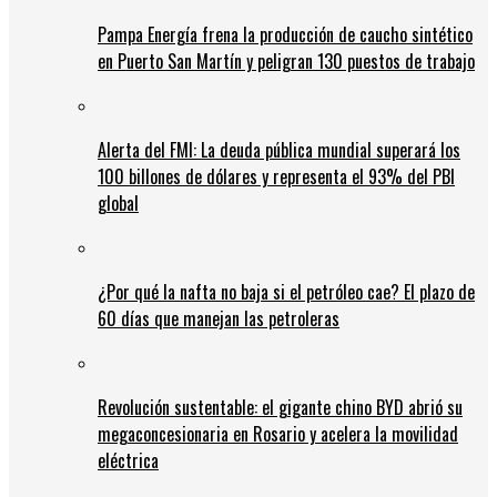
Pampa Energía frena la producción de caucho sintético
en Puerto San Martín y peligran 130 puestos de trabajo
Alerta del FMI: La deuda pública mundial superará los
100 billones de dólares y representa el 93% del PBI
global
¿Por qué la nafta no baja si el petróleo cae? El plazo de
60 días que manejan las petroleras
Revolución sustentable: el gigante chino BYD abrió su
megaconcesionaria en Rosario y acelera la movilidad
eléctrica