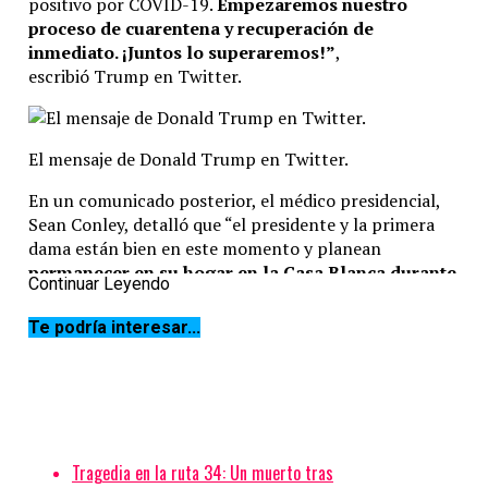
positivo por COVID-19.
Empezaremos nuestro
proceso de cuarentena y recuperación de
inmediato. ¡Juntos lo superaremos!”
,
escribió Trump en Twitter.
El mensaje de Donald Trump en Twitter.
En un comunicado posterior, el médico presidencial,
Sean Conley, detalló que “el presidente y la primera
dama están bien en este momento y planean
permanecer en su hogar en la Casa Blanca durante
Continuar Leyendo
la convalecencia
“.
Te podría interesar...
Y agregó: “Espero que el presidente
continúe
cumpliendo sus funciones sin interrupción
mientras se recupera.
Tragedia en la ruta 34: Un muerto tras