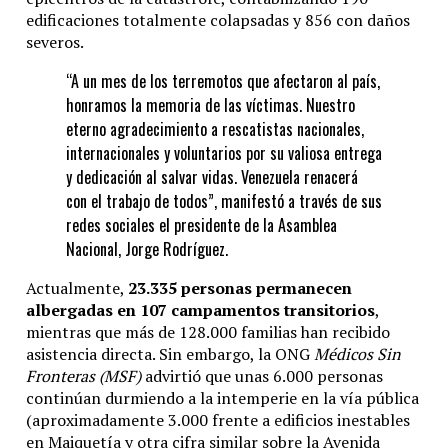
Anterior
edificaciones totalmente colapsadas y 856 con daños
severos.
Encontraron viva y flotando en el mar a una mujer
“A un mes de los terremotos que afectaron al país,
desaparecida hace años
honramos la memoria de las víctimas. Nuestro
eterno agradecimiento a rescatistas nacionales,
internacionales y voluntarios por su valiosa entrega
y dedicación al salvar vidas. Venezuela renacerá
con el trabajo de todos”, manifestó a través de sus
redes sociales el presidente de la Asamblea
Nacional, Jorge Rodríguez.
Actualmente,
23.335 personas permanecen
albergadas en 107 campamentos transitorios
,
mientras que más de 128.000 familias han recibido
asistencia directa. Sin embargo, la ONG
Médicos Sin
Fronteras (MSF)
advirtió que unas 6.000 personas
continúan durmiendo a la intemperie en la vía pública
(aproximadamente 3.000 frente a edificios inestables
en Maiquetía y otra cifra similar sobre la Avenida