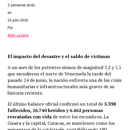
estamos esperando los resultados de nuestras
2 semanas atrás
pruebas. Mientras tanto, ¡comenzaremos nuestro
en
proceso de cuarentena!”, dijo el mandatario.
26 julio 2026
Tras confirmarse el positivo, la Casa Blanca modificó
Por
la agenda de Trump para este viernes al suspender los
Ailén Lazarte
actos que tenía previstos fuera de la Casa Blanca, que
incluían un encuentro con simpatizantes en su hotel
de Washington.
El impacto del desastre y el saldo de víctimas
El positivo de Trump impacta de lleno en la campaña
A un mes de los potentes sismos de magnitud 7,2 y 7,5
presidencial estadounidense, cuyos comicios están
que sacudieron el norte de Venezuela la tarde del
previstos para el próximo 3 de noviembre.
pasado 24 de junio, la nación enfrenta una de las crisis
humanitarias e infraestructurales más graves de su
historia reciente.
Temas relacionados:
actualidad
El último balance oficial confirmó un total de
5.398
Siguente
fallecidos, 16.740 heridos y 6.462 personas
IMÁGENES SENSIBLES: Carabineros de Santiago de Chile
rescatadas con vida
de entre los escombros. La
lanzaron a un chico de 16 años al río
Guaira y la capital, Caracas, se mantienen como los
epicentros de la catástrofe, contabilizando 190