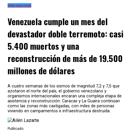
martes a Cleveland (Ohio) para el debate presidencial
Internacional
y el sábado a Pensilvania.
Venezuela cumple un mes del
Medios estadounidenses informaron de que la asesora
experimentó síntomas de coronavirus en el vuelo de
devastador doble terremoto: casi
vuelta a Washington desde Minesota, fue puesta en
5.400 muertos y una
cuarentena en el avión presidencial y este jueves se
confirmó su positivo por COVID-19.
reconstrucción de más de 19.500
A Hicks se la vio sin mascarilla en distintos momentos
de estos viajes, lo mismo que Trump, que
no usa
millones de dólares
tapabocas en público.
Trump reconoció su positivo por coronavirus dos
A cuatro semanas de los sismos de magnitud 7,2 y 7,5 que
horas después de anunciar que él y la primera dama
azotaron el norte del país, el gobierno venezolano y
organismos internacionales encaran una compleja etapa de
iniciaban un “proceso de cuarentena” debido al
asistencia y reconstrucción. Caracas y La Guaira continúan
positivo de Hicks.
como las zonas más castigadas, con miles de personas
viviendo en campamentos e infraestructura destruida.
“Hope Hicks, que ha estado trabajando muy duro sin
siquiera tomarse un pequeño descanso, acaba de dar
positivo en COVID-19. ¡Terrible! La primera dama y yo
Publicado