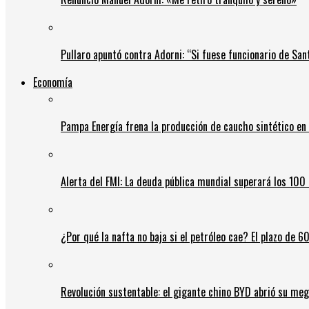
Pullaro apuntó contra Adorni: “Si fuese funcionario de Sant
Economía
Pampa Energía frena la producción de caucho sintético en 
Alerta del FMI: La deuda pública mundial superará los 100 
¿Por qué la nafta no baja si el petróleo cae? El plazo de 
Revolución sustentable: el gigante chino BYD abrió su meg