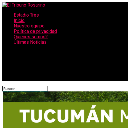
Estadio Tres
Inicio
Nuestro equipo
Política de privacidad
Quienes somos?
Últimas Noticias
CONECTATE CON NOSOTROS