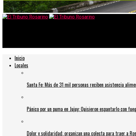
El Tribuno Rosarino
El futuro del gaming: las dos versiones de la “PlayStation 5” y el
Inicio
Locales
Santa Fe: Más de 31 mil personas reciben asistencia alime
Pánico por un puma en Jujuy: Quisieron espantarlo con fue
Dolor y solidaridad: organizan una colecta para traer a Ros