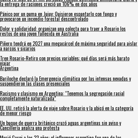
la entrega de raciones creció un 106% en dos años
Pánico por un puma en Jujuy: Quisieron espantarlo con fuego y
provocaron un incendio forestal descontrolado
Dolor y solidaridad: organizan una colecta para traer a Rosario los
restos de una joven fallecida en Australia
Piñero tendrá en 2027 una megacárcel de máxima seguridad para aislar
a narcos y sicarios
Tren Rosario-Retiro con precios variables: qué días será más barato
viajar
Argentina
Bariloche declaró la Emergencia climática por las intensas nevadas y
suspendieron las clases presenciales
Racismo y clasismo en Argentina: “Tenemos la segregación racial
completamente naturalizada”
EE. UU. retiró la alerta de viaje sobre Rosario y la ubicó en la categoría
de menor riesgo
Un buque de guerra británico cruzó aguas argentinas sin aviso y
Cancillería analiza una protesta
Murió Gaspi a los 23 años: el influencer argentino fue una de las