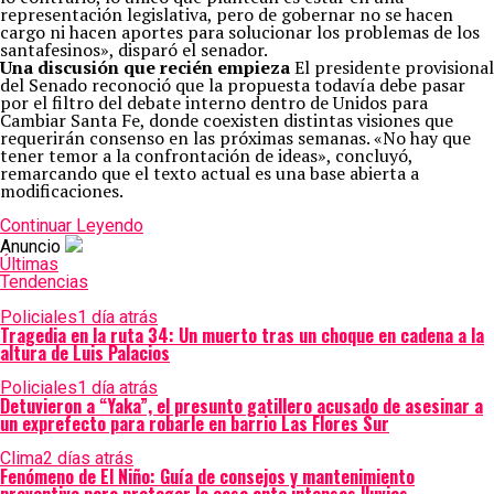
representación legislativa, pero de gobernar no se hacen
cargo ni hacen aportes para solucionar los problemas de los
santafesinos», disparó el senador.
Una discusión que recién empieza
El presidente provisional
del Senado reconoció que la propuesta todavía debe pasar
por el filtro del debate interno dentro de Unidos para
Cambiar Santa Fe, donde coexisten distintas visiones que
requerirán consenso en las próximas semanas. «No hay que
tener temor a la confrontación de ideas», concluyó,
remarcando que el texto actual es una base abierta a
modificaciones.
Continuar Leyendo
Anuncio
Últimas
Tendencias
Policiales
1 día atrás
Tragedia en la ruta 34: Un muerto tras un choque en cadena a la
altura de Luis Palacios
Policiales
1 día atrás
Detuvieron a “Yaka”, el presunto gatillero acusado de asesinar a
un exprefecto para robarle en barrio Las Flores Sur
Clima
2 días atrás
Fenómeno de El Niño: Guía de consejos y mantenimiento