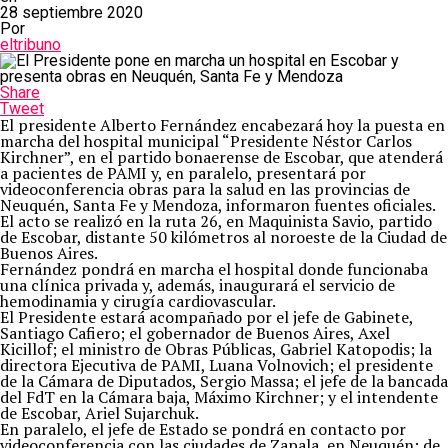
28 septiembre 2020
Por
eltribuno
Share
Tweet
El presidente Alberto Fernández encabezará hoy la puesta en
marcha del hospital municipal “Presidente Néstor Carlos
Kirchner”, en el partido bonaerense de Escobar, que atenderá
a pacientes de PAMI y, en paralelo, presentará por
videoconferencia obras para la salud en las provincias de
Neuquén, Santa Fe y Mendoza, informaron fuentes oficiales.
El acto se realizó en la ruta 26, en Maquinista Savio, partido
de Escobar, distante 50 kilómetros al noroeste de la Ciudad de
Buenos Aires.
Fernández pondrá en marcha el hospital donde funcionaba
una clínica privada y, además, inaugurará el servicio de
hemodinamia y cirugía cardiovascular.
El Presidente estará acompañado por el jefe de Gabinete,
Santiago Cafiero; el gobernador de Buenos Aires, Axel
Kicillof; el ministro de Obras Públicas, Gabriel Katopodis; la
directora Ejecutiva de PAMI, Luana Volnovich; el presidente
de la Cámara de Diputados, Sergio Massa; el jefe de la bancada
del FdT en la Cámara baja, Máximo Kirchner; y el intendente
de Escobar, Ariel Sujarchuk.
En paralelo, el jefe de Estado se pondrá en contacto por
videoconferencia con las ciudades de Zapala, en Neuquén; de