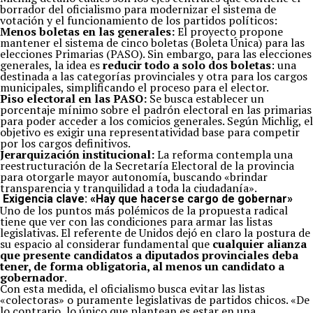
borrador del oficialismo para modernizar el sistema de
votación y el funcionamiento de los partidos políticos:
Menos boletas en las generales:
El proyecto propone
mantener el sistema de cinco boletas (Boleta Única) para las
elecciones Primarias (PASO). Sin embargo, para las elecciones
generales, la idea es
reducir todo a solo dos boletas
: una
destinada a las categorías provinciales y otra para los cargos
municipales, simplificando el proceso para el elector.
Piso electoral en las PASO:
Se busca establecer un
porcentaje mínimo sobre el padrón electoral en las primarias
para poder acceder a los comicios generales. Según Michlig, el
objetivo es exigir una representatividad base para competir
por los cargos definitivos.
Jerarquización institucional:
La reforma contempla una
reestructuración de la Secretaría Electoral de la provincia
para otorgarle mayor autonomía, buscando «brindar
transparencia y tranquilidad a toda la ciudadanía».
Exigencia clave: «Hay que hacerse cargo de gobernar»
Uno de los puntos más polémicos de la propuesta radical
tiene que ver con las condiciones para armar las listas
legislativas. El referente de Unidos dejó en claro la postura de
su espacio al considerar fundamental que
cualquier alianza
que presente candidatos a diputados provinciales deba
tener, de forma obligatoria, al menos un candidato a
gobernador
.
Con esta medida, el oficialismo busca evitar las listas
«colectoras» o puramente legislativas de partidos chicos. «De
lo contrario, lo único que plantean es estar en una