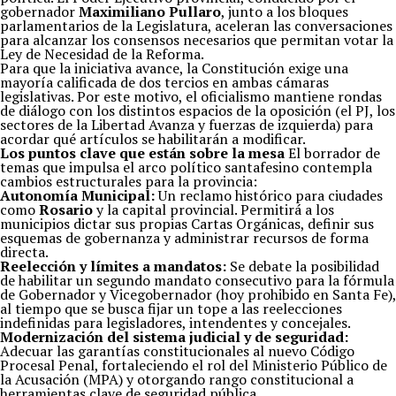
gobernador
Maximiliano Pullaro
, junto a los bloques
parlamentarios de la Legislatura, aceleran las conversaciones
para alcanzar los consensos necesarios que permitan votar la
Ley de Necesidad de la Reforma.
Para que la iniciativa avance, la Constitución exige una
mayoría calificada de dos tercios en ambas cámaras
legislativas. Por este motivo, el oficialismo mantiene rondas
de diálogo con los distintos espacios de la oposición (el PJ, los
sectores de la Libertad Avanza y fuerzas de izquierda) para
acordar qué artículos se habilitarán a modificar.
Los puntos clave que están sobre la mesa
El borrador de
temas que impulsa el arco político santafesino contempla
cambios estructurales para la provincia:
Autonomía Municipal:
Un reclamo histórico para ciudades
como
Rosario
y la capital provincial. Permitirá a los
municipios dictar sus propias Cartas Orgánicas, definir sus
esquemas de gobernanza y administrar recursos de forma
directa.
Reelección y límites a mandatos:
Se debate la posibilidad
de habilitar un segundo mandato consecutivo para la fórmula
de Gobernador y Vicegobernador (hoy prohibido en Santa Fe),
al tiempo que se busca fijar un tope a las reelecciones
indefinidas para legisladores, intendentes y concejales.
Modernización del sistema judicial y de seguridad:
Adecuar las garantías constitucionales al nuevo Código
Procesal Penal, fortaleciendo el rol del Ministerio Público de
la Acusación (MPA) y otorgando rango constitucional a
herramientas clave de seguridad pública.