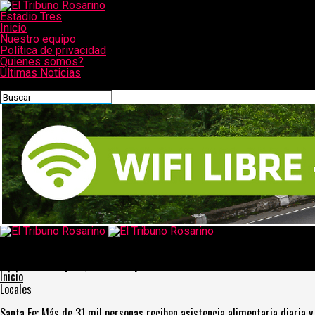
Estadio Tres
Inicio
Nuestro equipo
Política de privacidad
Quienes somos?
Últimas Noticias
CONECTATE CON NOSOTROS
El Tribuno Rosarino
El Presidente pone en marcha un hospital en Escobar y presenta
obras en Neuquén, Santa Fe y Mendoza
Inicio
Locales
Santa Fe: Más de 31 mil personas reciben asistencia alimentaria diaria y