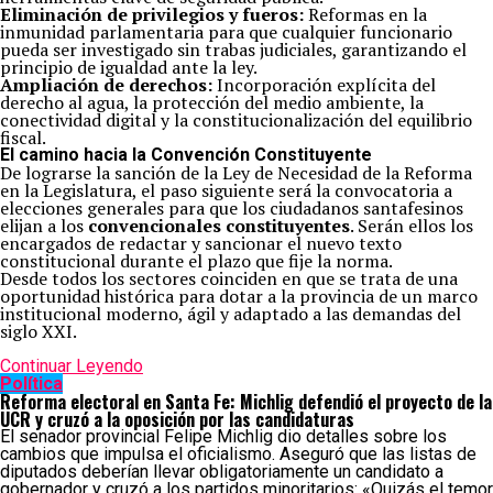
Eliminación de privilegios y fueros:
Reformas en la
inmunidad parlamentaria para que cualquier funcionario
pueda ser investigado sin trabas judiciales, garantizando el
principio de igualdad ante la ley.
Ampliación de derechos:
Incorporación explícita del
derecho al agua, la protección del medio ambiente, la
conectividad digital y la constitucionalización del equilibrio
fiscal.
El camino hacia la Convención Constituyente
De lograrse la sanción de la Ley de Necesidad de la Reforma
en la Legislatura, el paso siguiente será la convocatoria a
elecciones generales para que los ciudadanos santafesinos
elijan a los
convencionales constituyentes
. Serán ellos los
encargados de redactar y sancionar el nuevo texto
constitucional durante el plazo que fije la norma.
Desde todos los sectores coinciden en que se trata de una
oportunidad histórica para dotar a la provincia de un marco
institucional moderno, ágil y adaptado a las demandas del
siglo XXI.
Continuar Leyendo
Política
Reforma electoral en Santa Fe: Michlig defendió el proyecto de la
UCR y cruzó a la oposición por las candidaturas
El senador provincial Felipe Michlig dio detalles sobre los
cambios que impulsa el oficialismo. Aseguró que las listas de
diputados deberían llevar obligatoriamente un candidato a
gobernador y cruzó a los partidos minoritarios: «Quizás el temor