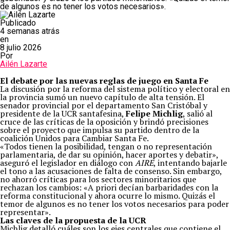
de algunos es no tener los votos necesarios».
Publicado
4 semanas atrás
en
8 julio 2026
Por
Ailén Lazarte
El debate por las nuevas reglas de juego en Santa Fe
La discusión por la reforma del sistema político y electoral en
la provincia sumó un nuevo capítulo de alta tensión. El
senador provincial por el departamento San Cristóbal y
presidente de la UCR santafesina,
Felipe Michlig
, salió al
cruce de las críticas de la oposición y brindó precisiones
sobre el proyecto que impulsa su partido dentro de la
coalición Unidos para Cambiar Santa Fe.
«Todos tienen la posibilidad, tengan o no representación
parlamentaria, de dar su opinión, hacer aportes y debatir»,
aseguró el legislador en diálogo con
AIRE
, intentando bajarle
el tono a las acusaciones de falta de consenso. Sin embargo,
no ahorró críticas para los sectores minoritarios que
rechazan los cambios: «A priori decían barbaridades con la
reforma constitucional y ahora ocurre lo mismo. Quizás el
temor de algunos es no tener los votos necesarios para poder
representar».
Las claves de la propuesta de la UCR
Michlig detalló cuáles son los ejes centrales que contiene el