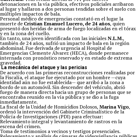
detonaciones en la vía pública, efectivos policiales arribaron
al lugar y hallaron a dos personas tendidas sobre el suelo con
múltiples impactos de bala.
Personal médico de emergencias constató en el lugar la
muerte de
Cristian Emanuel Lucero, de 24 años
, quien
presentó dos heridas de arma de fuego localizadas en el tórax
y en la zona del cuello.
En tanto, una joven identificada con las iniciales
N.L.M.
,
también de 24 años, sufrió un impacto de bala en la región
abdominal. Fue derivada de urgencia al Hospital de
Emergencias Clemente Álvarez (HECA), donde permanece
internada con pronóstico reservado y en estado de extrema
gravedad.
La mecánica del ataque y las pericias
De acuerdo con las primeras reconstrucciones realizadas por
la Fiscalía, el ataque fue ejecutado por un hombre —cuya
identidad aún no fue establecida— que arribó a la zona a
bordo de un automóvil. Sin descender del vehículo, abrió
fuego de manera directa hacia un grupo de personas que se
encontraba reunido en la vía pública y se dio a la fuga
inmediatamente.
La fiscal de la Unidad de Homicidios Dolosos,
Marina Vigo
,
ordenó la intervención del Gabinete Criminalístico de la
Policía de Investigaciones (PDI) para efectuar:
Relevamiento integral y levantamiento de rastros en la
escena del crimen.
Toma de testimonios a vecinos y testigos presenciales.
Relevamiento y análisis de cámaras de videovigilancia públicas