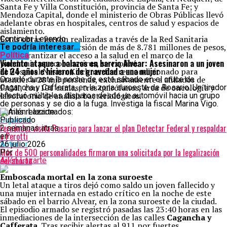
Santa Fe y Villa Constitución, provincia de Santa Fe; y
Mendoza Capital, donde el ministerio de Obras Públicas llevó
adelante obras en hospitales, centros de salud y espacios de
aislamiento.
Estas obras fueron realizadas a través de la Red Sanitaria
Continuar Leyendo
Federal, con una inversión de más de 8.781 millones de pesos,
Te podría interesar...
para garantizar el acceso a la salud en el marco de la
Política
Violento ataque a balazos en barrio Alvear: Asesinaron a un joven
pandemia por coronavirus, se explicó.
de 24 años e hirieron de gravedad a una mujer
El Hospital Néstor Kirchner fue reacondicionado para
atender a 28 mil personas, exclusivamente a afiliados de
Ocurrió durante la noche de este sábado en el cruce de
PAMI, con 101 camas, tres quirófanos, área de oncología y
Cagancha y Cafferata, en la zona suroeste de Rosario. Un tirador
laboratorio de análisis bacteriológicos.
efectuó múltiples disparos desde un automóvil hacia un grupo
de personas y se dio a la fuga. Investiga la fiscal Marina Vigo.
Temas relacionados:
Siguente
Publicado
Fernández visita Rosario para lanzar el plan Detectar Federal y respaldar
2 semanas atrás
a Perotti
en
Anterior
26 julio 2026
Más de 500 personalidades firmaron una solicitada por la legalización
Por
del aborto
Ailén Lazarte
Emboscada mortal en la zona suroeste
Un letal ataque a tiros dejó como saldo un joven fallecido y
una mujer internada en estado crítico en la noche de este
sábado en el barrio Alvear, en la zona suroeste de la ciudad.
El episodio armado se registró pasadas las 23:40 horas en las
inmediaciones de la intersección de las calles
Cagancha y
Cafferata
. Tras recibir alertas al 911 por fuertes