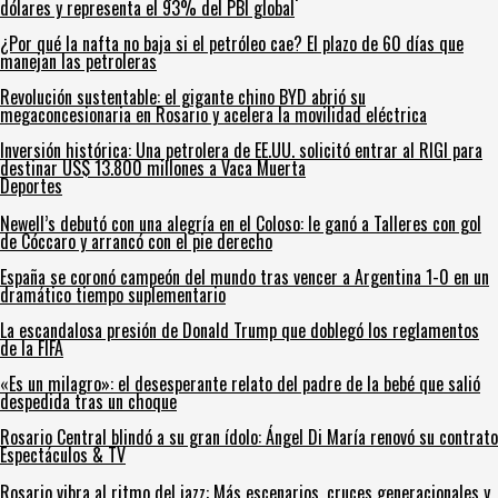
dólares y representa el 93% del PBI global
¿Por qué la nafta no baja si el petróleo cae? El plazo de 60 días que
manejan las petroleras
Revolución sustentable: el gigante chino BYD abrió su
megaconcesionaria en Rosario y acelera la movilidad eléctrica
Inversión histórica: Una petrolera de EE.UU. solicitó entrar al RIGI para
destinar US$ 13.800 millones a Vaca Muerta
Deportes
Newell’s debutó con una alegría en el Coloso: le ganó a Talleres con gol
de Cóccaro y arrancó con el pie derecho
España se coronó campeón del mundo tras vencer a Argentina 1-0 en un
dramático tiempo suplementario
La escandalosa presión de Donald Trump que doblegó los reglamentos
de la FIFA
«Es un milagro»: el desesperante relato del padre de la bebé que salió
despedida tras un choque
Rosario Central blindó a su gran ídolo: Ángel Di María renovó su contrato
Espectáculos & TV
Rosario vibra al ritmo del jazz: Más escenarios, cruces generacionales y