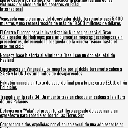
víctimas del choque de helicópteros en Brasil
Internacional
Venezuela cumple un mes del devastador doble terremoto: casi 5.400
muertos y una reconstrucción de más de 19.500 millones de dólares
El Centro Europeo para la Investigación Nuclear pausará el Gran
Colisionador de Hadrones para implementar mejoras tecnológicas sin
precedentes, deteniendo la búsqueda de la «nueva física» hasta el
próximo ciclo.
Noruega hace historia al eliminar a Brasil con un doblete letal de
Haaland
Emergencia en Venezuela: los muertos por el doble terremoto suben a
2.595 y la ONU estima miles de desaparecidos
Pakistán anuncia un texto de acuerdo final para la paz entre EE.UU. e Irán
Policiales
Tragedia en la ruta 34: Un muerto tras un choque en cadena a la altura
de Luis Palacios
Detuvieron a “Yaka”, el presunto gatillero acusado de asesinar a un
exprefecto para robarle en barrio Las Flores Sur
Condenaron a dos expolicías por el abuso sexual de una adolescente en