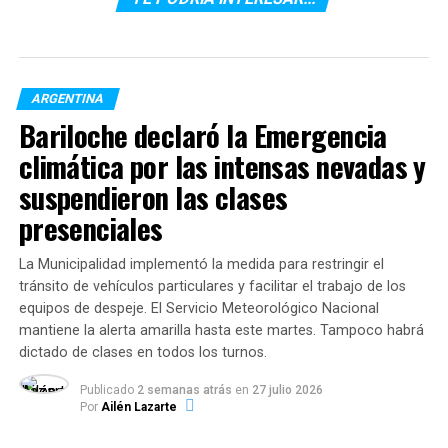
Research Institute,
Tracy Becker ha analizado las
primeras observaciones ultravioleta del asteroide
metálico Psyche.
ARGENTINA
Bariloche declaró la Emergencia
climática por las intensas nevadas y
suspendieron las clases
presenciales
La Municipalidad implementó la medida para restringir el
El estudio,
que se publicó en
The Planetary Science
tránsito de vehículos particulares y facilitar el trabajo de los
Journal
y se presentó en la reunión virtual de la División
equipos de despeje. El Servicio Meteorológico Nacional
de Ciencias Planetarias de la Sociedad Astronómica
mantiene la alerta amarilla hasta este martes. Tampoco habrá
dictado de clases en todos los turnos.
Estadounidense, ofrece una visión más clara del
asteroide de la que estaba disponible anteriormente.
Publicado
2 semanas atrás
en
27 julio 2026
“Hemos visto meteoritos que son en su mayoría de
Por
Ailén Lazarte
metal, pero
Psyche podría ser único en el sentido de