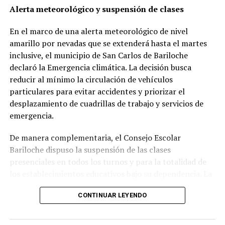
que podría ser un asteroide que está totalmente
Alerta meteorológico y suspensión de clases
hecho de hierro y níquel.
La Tierra tiene un núcleo
metálico, un manto y una corteza. Es posible que
En el marco de una alerta meteorológico de nivel
mientras se formaba un protoplaneta Psyche, fue
amarillo por nevadas que se extenderá hasta el martes
golpeado por otro objeto en nuestro sistema solar y
inclusive, el municipio de San Carlos de Bariloche
perdió su manto y corteza”, explicó Becker en un
declaró la Emergencia climática. La decisión busca
comunicado.
reducir al mínimo la circulación de vehículos
particulares para evitar accidentes y priorizar el
La especialista observó el asteroide en dos puntos
desplazamiento de cuadrillas de trabajo y servicios de
específicos en su rotación para ver ambos lados de
emergencia.
Psyche y delimitar lo más posible en la observación de la
superficie en longitudes de onda ultravioleta
De manera complementaria, el Consejo Escolar
(UV).
“Pudimos identificar por primera vez en
Bariloche dispuso la suspensión de las clases
cualquier asteroide lo que creemos que son bandas
presenciales en todos los turnos y para la totalidad de
de absorción ultravioleta de óxido de hierro.
Esta es
los establecimientos educativos bajo su dependencia. La
una indicación de que se está produciendo oxidación en
Emergencia municipal continuará vigente mientras se
el asteroide, lo que podría ser el resultado de que el
CONTINUAR LEYENDO
mantengan las complicaciones extremas en la
viento solar golpee la superficie”, aseguró la experta.
transitabilidad de la ciudad.