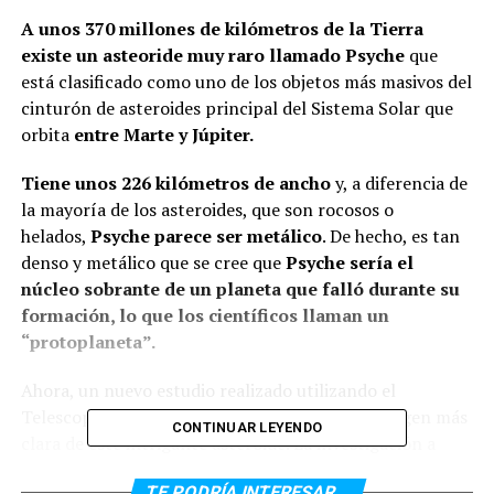
A unos 370 millones de kilómetros de la Tierra
existe un asteoride muy raro llamado Psyche
que
está clasificado como uno de los objetos más masivos del
cinturón de asteroides principal del Sistema Solar que
orbita
entre Marte y Júpiter.
Tiene unos 226 kilómetros de ancho
y, a diferencia de
la mayoría de los asteroides, que son rocosos o
helados,
Psyche parece ser metálico
. De hecho, es tan
denso y metálico que se cree que
Psyche sería el
núcleo sobrante de un planeta que falló durante su
formación, lo que los científicos llaman un
“protoplaneta”.
Ahora, un nuevo estudio realizado utilizando el
Telescopio Espacial Hubble ha revelado una imagen más
CONTINUAR LEYENDO
clara de este intrigante asteroide. La investigación a
cargo de la científica planetaria del
Southwest
TE PODRÍA INTERESAR...