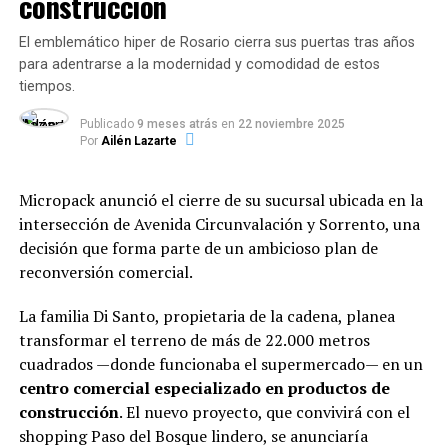
construcción
narrativa, poesía, ensayo, historieta, arte, ediciones
podría ser principalmente de hierro, pero señaló
agotadas, fanzines, cómics, vinilos y objetos culturales.
que la presencia de incluso una pequeña cantidad de
El emblemático hiper de Rosario cierra sus puertas tras años
Un verdadero mercado creativo para explorar sin apuro.
hierro podría dominar las observaciones UV.
Sin
para adentrarse a la modernidad y comodidad de estos
embargo, mientras observaba a Psyche, el asteroide
tiempos.
Además, durante toda la noche habrá beneficios con
parecía cada vez más reflectante en longitudes de onda
tarjetas Visa y Mastercard: el Nuevo Banco de Santa Fe
ultravioleta más profundas. “Es algo que debemos
Publicado
9 meses atrás
en
22 noviembre 2025
ofrecerá 20% de descuento y 3 cuotas sin interés,
Por
Ailén Lazarte
estudiar más a fondo. Esto podría ser indicativo de que
mientras que el Banco Municipal sumará 10% y hasta 6
ha estado expuesto en el espacio durante tanto tiempo.
cuotas.
Este tipo de brillo ultravioleta se atribuye a menudo a la
Micropack anunció el cierre de su sucursal ubicada en la
meteorización espacial”, concluyó la científica.
intersección de Avenida Circunvalación y Sorrento, una
Una ciudad llena de propuestas
decisión que forma parte de un ambicioso plan de
reconversión comercial.
Craz Libros (19 hs)
Presentación de
La mejor siesta del mundo
de Federico
La familia Di Santo, propietaria de la cadena, planea
TEMAS RELACIONADOS:
Galuppo, junto a Iván Moiseeff y Alina Calzadilla. Habrá
transformar el terreno de más de 22.000 metros
música en vivo, experiencia sonora y tatuajes
SIGUENTE
cuadrados —donde funcionaba el supermercado— en un
Miley Cyrus: «Un OVNI me persiguió, vi a un ser e
temporales de Jazmín Varela.
hicimos contacto visual»
centro comercial especializado en productos de
construcción
. El nuevo proyecto, que convivirá con el
El Cuco no Existe (18 hs)
ANTERIOR
shopping Paso del Bosque lindero, se anunciaría
Investigadores descubrieron un nuevo órgano en la
Charla y firma de
Guardianes de Rosario
con su autora,