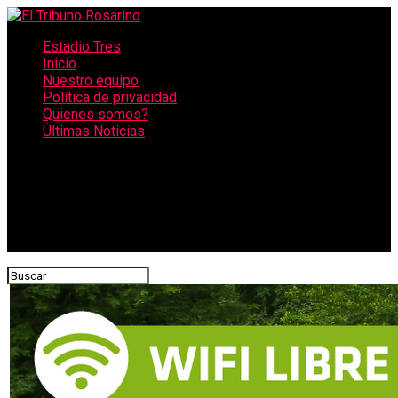
Estadio Tres
Inicio
Nuestro equipo
Política de privacidad
Quienes somos?
Últimas Noticias
CONECTATE CON NOSOTROS