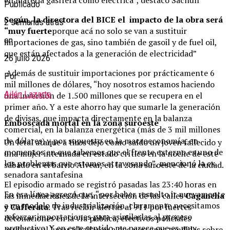
Publicado
Según, la directora del BICE el impacto de la obra será
2 semanas atrás
“muy fuerte
porque acá no solo se van a sustituir
en
importaciones de gas, sino también de gasoil y de fuel oil,
que están afectados a la generación de electricidad”
26 julio 2026
Además de sustituir importaciones por prácticamente 6
Por
mil millones de dólares, “hoy nosotros estamos haciendo
Ailén Lazarte
una inversión de 1.500 millones que se recupera en el
primer año. Y a este ahorro hay que sumarle la generación
de divisas, que impacta directamente en la balanza
Emboscada mortal en la zona suroeste
comercial, en la balanza energética (más de 3 mil millones
de dólares) y por supuesto en la macroeconomía, en
Un letal ataque a tiros dejó como saldo un joven fallecido y
momentos en que sabemos que el frente externo es uno de
una mujer internada en estado crítico en la noche de este
los problemas que estamos atravesando”, mencionó la ex
sábado en el barrio Alvear, en la zona suroeste de la ciudad.
senadora santafesina
El episodio armado se registró pasadas las 23:40 horas en
En esa línea agregó que, “por haber resuelto ir nuevamente
las inmediaciones de la intersección de las calles
Cagancha
a un modelo de industrialización, claramente necesitamos
y Cafferata
. Tras recibir alertas al 911 por fuertes
reforzar importaciones para asimilarlas al proceso
detonaciones en la vía pública, efectivos policiales
productivo. Y en este sentido me parece que es muy
arribaron al lugar y hallaron a dos personas tendidas sobre