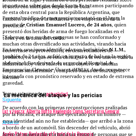
importante saber que desde Santa Fe estamos participando
el suelo con múltiples impactos de bala.
de esta obra central para la República Argentina, que
Personal médico de emergencias constató en el lugar la
también lo es para la industria y los empresarios de la
muerte de
Cristian Emanuel Lucero, de 24 años
, quien
provincia”.
presentó dos heridas de arma de fuego localizadas en el
“Sabemos que muchas empresas se han conformado y
tórax y en la zona del cuello.
muchas otras diversificado sus actividades, virando hacia
En tanto, una joven identificada con las iniciales
N.L.M.
,
convertirse en proveedores, en desarrolladores de
también de 24 años, sufrió un impacto de bala en la región
producto, en lo que es esta obra. Que a la vez mueve toda la
abdominal. Fue derivada de urgencia al Hospital de
industria. Hoy Vaca Muerta es un objetivo de muchas
Emergencias Clemente Álvarez (HECA), donde permanece
empresas santafesinas”, completó María de los Angeles
internada con pronóstico reservado y en estado de extrema
Sacnun
gravedad.
Temas relacionados:
actualidad
La mecánica del ataque y las pericias
Siguente
De acuerdo con las primeras reconstrucciones realizadas
Luz y Fuerza: Alberto Botto Reelegido Como Secretario General
por la Fiscalía, el ataque fue ejecutado por un hombre —
cuya identidad aún no fue establecida— que arribó a la zona
Anterior
a bordo de un automóvil. Sin descender del vehículo, abrió
Analia Ratner Reelegida al Frente de La Bancaria
fuego de manera directa hacia un grupo de personas que se