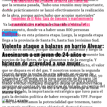
a un exprefecto para robarle en barrio Las Flores Sur
que la semana pasada, “hubo una reunión muy importante,
donde prácticamente se lanzó efectivamente la realización
de la obra, porque antes hubo que acopiar materiales”
Fenómeno de El Niño: Guía de consejos y mantenimiento
preventivo para proteger la casa ante intensas lluvias
Ya las autoridades nacionales han ido a visitar el
campamento, donde va a haber unas 800 personas
Política
trabajando en esta primera etapa. Luego, la segunda etapa
llega a la provincia de Santa Fe, hasta San Jerónimo Sud.
Violento ataque a balazos en barrio Alvear:
“Esto no es menor, porque durante la pandemia y luego la
Asesinaron a un joven de 24 años e
guerra entre Rusia y Ucrania se dispararon fuertemente los
precios de los fletes, de los alimentos y de la energía. Y
hirieron de gravedad a una mujer
especialmente ahora, en el marco de este conflicto, el valor
que se dispara es el del gas. Y nosotros somos la segunda
Ocurrió durante la noche de este sábado en el cruce de
reserva de gas no convencional del mundo. Con lo cual, yo
Cagancha y Cafferata, en la zona suroeste de Rosario. Un
destaco que en momentos en que uno escucha a tantos
tirador efectuó múltiples disparos desde un automóvil hacia
agoreros en contra de las políticas de Estado, en contra del
un grupo de personas y se dio a la fuga. Investiga la fiscal
propio Estado, la importancia estratégica que tuvo para el
Marina Vigo.
país la decisión política de haber recuperado YPF. Porque
si no, no tendríamos la potencialidad que tenemos, tanto
en materia gasífera como eléctrica”, destacó Sacnun