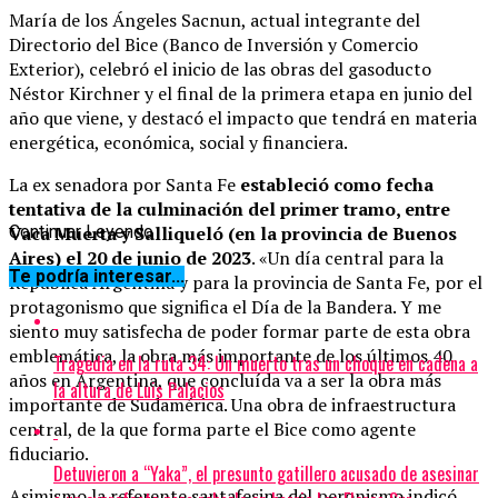
María de los Ángeles Sacnun, actual integrante del
Directorio del Bice (Banco de Inversión y Comercio
Exterior), celebró el inicio de las obras del gasoducto
Néstor Kirchner y el final de la primera etapa en junio del
año que viene, y destacó el impacto que tendrá en materia
energética, económica, social y financiera.
La ex senadora por Santa Fe
estableció como fecha
tentativa de la culminación del primer tramo, entre
Vaca Muerta y Salliqueló (en la provincia de Buenos
Continuar Leyendo
Aires) el 20 de junio de 2023
. «Un día central para la
Te podría interesar...
República Argentina y para la provincia de Santa Fe, por el
protagonismo que significa el Día de la Bandera. Y me
siento muy satisfecha de poder formar parte de esta obra
emblemática, la obra más importante de los últimos 40
Tragedia en la ruta 34: Un muerto tras un choque en cadena a
años en Argentina, que concluída va a ser la obra más
la altura de Luis Palacios
importante de Sudamérica. Una obra de infraestructura
central, de la que forma parte el Bice como agente
fiduciario.
Detuvieron a “Yaka”, el presunto gatillero acusado de asesinar
Asimismo la referente santafesina del peronismo indicó