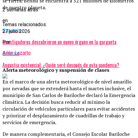
la Tierra. Bennu se encuentra a 321 millones de kilómetros
de nuestro planeta.
2 semanas atrás
en
Temas relacionados:
Siguente
27 julio 2026
Investigadores descubrieron un nuevo órgano en la garganta
Por
Ailén Lazarte
Anterior
Angustia existencial: ¿Quién seré después de esta pandemia?
Alerta meteorológico y suspensión de clases
En el marco de una alerta meteorológico de nivel amarillo
por nevadas que se extenderá hasta el martes inclusive, el
municipio de San Carlos de Bariloche declaró la Emergencia
climática. La decisión busca reducir al mínimo la
circulación de vehículos particulares para evitar accidentes
y priorizar el desplazamiento de cuadrillas de trabajo y
servicios de emergencia.
De manera complementaria, el Consejo Escolar Bariloche