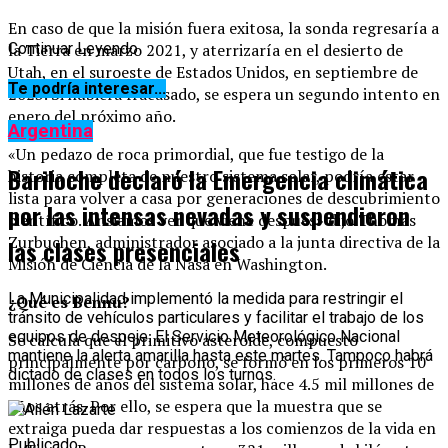
En caso de que la misión fuera exitosa, la sonda regresaría a
la Tierra en marzo 2021, y aterrizaría en el desierto de
Continuar Leyendo
Utah, en el suroeste de Estados Unidos, en septiembre de
Te podría interesar...
2023. Si hubiera fracasado, se espera un segundo intento en
enero del próximo año.
Argentina
«Un pedazo de roca primordial, que fue testigo de la
Bariloche declaró la Emergencia climática
historia completa de nuestro sistema solar, podría estar
lista para volver a casa por generaciones de descubrimiento
por las intensas nevadas y suspendieron
científico. Ansiamos ver que viene después» dijo Thomas
Zurbuchen, administrador asociado a la junta directiva de la
las clases presenciales
Misión de Ciencia de la Nasa en Washington.
La Municipalidad implementó la medida para restringir el
¿Qué es Bennu?
tránsito de vehículos particulares y facilitar el trabajo de los
equipos de despeje. El Servicio Meteorológico Nacional
Se calcula que el primitivo asteroide, compuesto
mantiene la alerta amarilla hasta este martes. Tampoco habrá
principalmente por carbono, se formó en los primeros 10
dictado de clases en todos los turnos.
millones de años del sistema solar, hace 4.5 mil millones de
años atrás. Por ello, se espera que la muestra que se
extraiga pueda dar respuestas a los comienzos de la vida en
Publicado