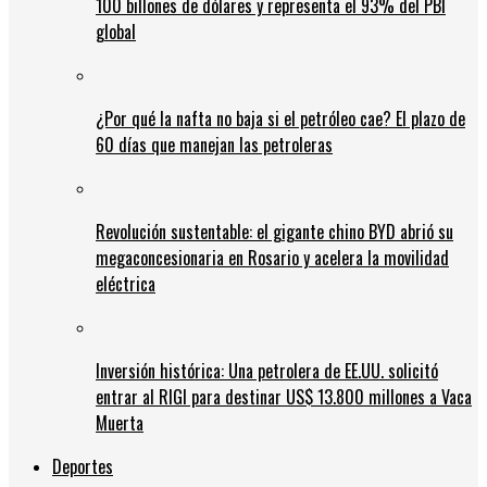
100 billones de dólares y representa el 93% del PBI
global
¿Por qué la nafta no baja si el petróleo cae? El plazo de
60 días que manejan las petroleras
Revolución sustentable: el gigante chino BYD abrió su
megaconcesionaria en Rosario y acelera la movilidad
eléctrica
Inversión histórica: Una petrolera de EE.UU. solicitó
entrar al RIGI para destinar US$ 13.800 millones a Vaca
Muerta
Deportes