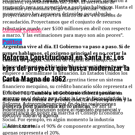
secuestraron
tres vainas servidas
, las cuales quedaron a
conjunto, representa más del 50%”. El secretario de
resguardo para ser sometidas a peritajes balísticos. Hasta el
Hacienda y Economía Diego Gómez precisa: “Abril
momento no hay personas detenidas por el hecho.
proyectado con respecto a marzo da un 44% menos de
recaudación. Proyectamos que el conjunto de recursos
tributarios puede caer $500 millones en abril con respecto
Continuar Leyendo
a marzo. Y las estimaciones para mayo son aún peores”.
Política
Argentina vive al día. El Gobierno va paso a paso. Si de
pymes hablamos, el oxígeno principal es no cortar la
Reforma Constitucional en Santa Fe: Los
cadena de pagos
. Carecen de capital de trabajo. Los
ejes del proyecto que busca modernizar la
bancos no prestan. El Estado deberá revertir esto cuando
empiece a normalizase la situación. En Estados Unidos los
Carta Magna de 1962
préstamos son a siete años. Argentina tiene un sistema
financiero mezquino, su crédito bancario sólo representa el
10% del PBI.
También el Gobierno deberá pensar en
El Gobierno provincial y las principales fuerzas políticas
avanzan en el debate para dictar la Ley de Necesidad de la
diseñar otra forma de producción. La desocupación y la
Reforma. Autonomía municipal, fin de las reelecciones
pobreza post pandemia así lo indican
. De allí la
indefinidas y la discusión sobre el mandato presencial y
importancia de poner en marcha el Consejo Económico
ejecutivo lideran la agenda.
Social. Por ejemplo, en algún momento la industria
automotriz tenía el 90% de componente argentino, hoy
apenas representa el 20%.