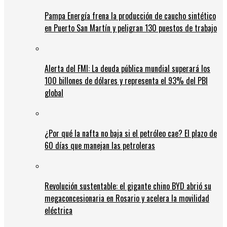
Pampa Energía frena la producción de caucho sintético
en Puerto San Martín y peligran 130 puestos de trabajo
Alerta del FMI: La deuda pública mundial superará los
100 billones de dólares y representa el 93% del PBI
global
¿Por qué la nafta no baja si el petróleo cae? El plazo de
60 días que manejan las petroleras
Revolución sustentable: el gigante chino BYD abrió su
megaconcesionaria en Rosario y acelera la movilidad
eléctrica