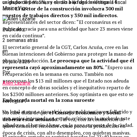
caída fue del 46.5%, es el más bajo de los últimos 14
un grupo de personas y se dio a la fuga. Investiga la fiscal
años.
El sector de la construcción involucra 300 mil
Marina Vigo.
puestos de trabajos directos y 350 mil indirectos
.
Representantes del sector dicen: “El coronavirus es el
golpe de gracia para una actividad que hace 23 meses viene
Publicado
en caída continua”.
2 semanas atrás
El secretario general de la CGT, Carlos Acuña, cree en las
en
buenas intenciones del Gobierno para proteger la mano de
obra y la producción.
Le preocupa que la actividad que él
26 julio 2026
representa cayó aproximadamente un 80%
. “Espero una
Por
recuperación en la semana en curso. También nos
preocupan los $13 mil millones que el Estado nos adeuda
Ailén Lazarte
en concepto de obras sociales y el inequitativo reparto de
los $2300 millones anteriores. Soy optimista en que esto se
Emboscada mortal en la zona suroeste
corregirá”.
Un letal ataque a tiros dejó como saldo un joven fallecido y
No cabe duda de que
el Consejo Económico y Social
una mujer internada en estado crítico en la noche de este
debería estar actuando
. Tal vez, con la conducción de
sábado en el barrio Alvear, en la zona suroeste de la ciudad.
quien demostró entender como pocos la producción en
época de crisis, con alto desempleo, con quiebras masivas.
El episodio armado se registró pasadas las 23:40 horas en