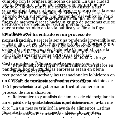
cumplió con la primera quincena de abril. En una ciudad
por la Fiscalía, el ataque fue ejecutado por un hombre —
donde el empleo nunca fue escaso, hoy asisten a sus
cuya identidad aún no fue establecida— que arribó a la zona
comedores hijos de albañiles, remiseros, electricistas,
a bordo de un automóvil. Sin descender del vehículo, abrió
plomeros. Ciudad donde se está acordando una reducción
fuego de manera directa hacia un grupo de personas que se
del 30% en los sueldos del sector metalúrgico.
encontraba reunido en la vía pública y se dio a la fuga
inmediatamente.
El mundo ayer ha entrado en un proceso de
normalización
. Parecería ser una tendencia irreversible en
La fiscal de la Unidad de Homicidios Dolosos,
Marina Vigo
,
Europa, aún en los países más golpeados como Italia y
ordenó la intervención del Gabinete Criminalístico de la
España, y en los Estados Unidos, donde el proceso de
Policía de Investigaciones (PDI) para efectuar:
normalización abarca 29 de los 50 Estados. El Dr. Jorge
Castro me decía: “China en siete semanas controló la
Relevamiento integral y levantamiento de rastros en
pandemia, hoy el 60% de las empresas están en plena
la escena del crimen.
recuperación productiva y las trasnacionales lo hicieron en
un 90%”. En la provincia de Buenos Aires 90 municipios de
Toma de testimonios a vecinos y testigos
135 han solicitado al gobernador Kicillof comenzar un
presenciales.
proceso de normalización.
Relevamiento y análisis de cámaras de videovigilancia
En el caso de la ciudad de Rosario, el intendente Javkin me
públicas y privadas en las inmediaciones.
dijo: “En un mes se triplicó la ayuda de alimentos. Estima
Durante las diligencias sobre la calzada, los peritos
que la caída de la facturación de las empresas, en su