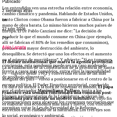
Publicado
Los entendidos ven una estrecha relación entre economía,
2 semanas atrás
cambio climático y pandemia. Hablando de Estados Unidos,
tanto Clinton como Obama fueron a fabricar a China por la
en
mano de obra barata. Lo mismo hicieron muchos países de
22 julio 2026
Europa. El Dr Pablo Canziani me dice: “La decisión de
producir lo que el mundo consume en China (por ejemplo,
Por
allí se fabrican el 80% de los remedios que consumimos),
Ailén Lazarte
produce una mayor destrucción del ambiente, lo
desequilibra. Se detectó que uno los efectos es el aumento
en el número de murciélagos”. Y advierte: “Si no tomamos
El debate institucional que marca la agenda provincial
conciencia, esta pandemia puede ser un caso moderado
La actualización de la Constitución de la provincia de Santa
frente a casos más complejos, entre ellos la imposibilidad
Fe —vigente desde 1962 y convertida en una de las más
de producir alimentos”.
antiguas del país— volvió a posicionarse en el centro de la
escena política. El Poder Ejecutivo provincial, conducido
Un dato no menor a la hora de repensar el mundo.
El papa
por el gobernador
Maximiliano Pullaro
, junto a los
Francisco esta semana conformará una comisión post-
bloques parlamentarios de la Legislatura, aceleran las
pandemia para discutir un modelo sustitutivo
, cuyo fin
conversaciones para alcanzar los consensos necesarios que
es elaborar una economía más sana y fuerte, con vínculos
permitan votar la Ley de Necesidad de la Reforma.
estrechos en el cuidado de la naturaleza. Los tres ejes son
lo social, económico y ambiental.