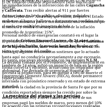
El Dr. Eduardo Duhalde seguramente tiene mucho que
las inmediaciones de la intersección de las calles
Cagancha
aportar.
y Cafferata
. Tras recibir alertas al 911 por fuertes
detonaciones en la vía pública, efectivos policiales
Carlos Leyba dice: “Ahora hay que emitir, después el Estado
arribaron al lugar y hallaron a dos personas tendidas sobre
tiene herramientas para ir normalizando una economía que
el suelo con múltiples impactos de bala.
arrancará y tendrá el acompañamiento de la inflación
promedio de Argentina: 25%”.
Personal médico de emergencias constató en el lugar la
muerte de
Cristian Emanuel Lucero, de 24 años
, quien
El presidente Fernández es consciente de que
el fantasma
presentó dos heridas de arma de fuego localizadas en el
de la hiperinflación, ante estas medidas, lo acosa
. Sin
tórax y en la zona del cuello.
embargo, algunos economistas sostienen que lo actuado
hasta aquí no conduciría necesariamente a ese escenario.
En tanto, una joven identificada con las iniciales
N.L.M.
,
La decisión tomada por el Presidente, de implementarse en
también de 24 años, sufrió un impacto de bala en la región
forma correcta y eficiente, actúa como un respirador que
abdominal. Fue derivada de urgencia al Hospital de
necesita la producción, para no quedar a tiro de muerte el
Emergencias Clemente Álvarez (HECA), donde permanece
tejido productivo.
internada con pronóstico reservado y en estado de extrema
gravedad.
Rafaela es la ciudad en la provincia de Santa Fe que por su
condición exportadora siempre ha crecido por sobre la
La mecánica del ataque y las pericias
media nacional. Hoy a nivel comercial, el 60% de sus
empresas pagó los sueldos de marzo, pero menos del 50%
De acuerdo con las primeras reconstrucciones realizadas