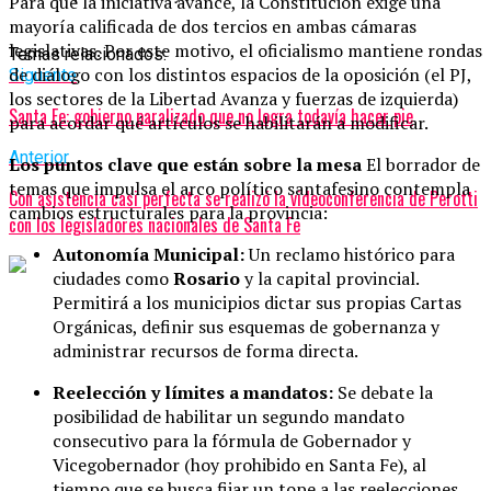
Para que la iniciativa avance, la Constitución exige una
mayoría calificada de dos tercios en ambas cámaras
legislativas. Por este motivo, el oficialismo mantiene rondas
Temas relacionados:
de diálogo con los distintos espacios de la oposición (el PJ,
Siguente
los sectores de la Libertad Avanza y fuerzas de izquierda)
Santa Fe: gobierno paralizado que no logra todavía hacer pie
para acordar qué artículos se habilitarán a modificar.
Anterior
Los puntos clave que están sobre la mesa
El borrador de
temas que impulsa el arco político santafesino contempla
Con asistencia casi perfecta se realizó la videoconferencia de Perotti
cambios estructurales para la provincia:
con los legisladores nacionales de Santa Fe
Autonomía Municipal:
Un reclamo histórico para
ciudades como
Rosario
y la capital provincial.
Permitirá a los municipios dictar sus propias Cartas
Orgánicas, definir sus esquemas de gobernanza y
administrar recursos de forma directa.
Reelección y límites a mandatos:
Se debate la
posibilidad de habilitar un segundo mandato
consecutivo para la fórmula de Gobernador y
Vicegobernador (hoy prohibido en Santa Fe), al
tiempo que se busca fijar un tope a las reelecciones