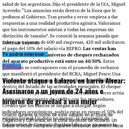
salud de los argentinos. Dijo el presidente de la UIA, Miguel
Acevedo: “Los anuncios están dentro de la línea que le
pedimos al Gobierno. Tras prueba y error empieza a dar
respuestas a una realidad productiva agónica. Valoramos
que los instrumentos asistan a todas las empresas sin
distinción de tamaño”. Se conoció la semana pasada que
sobre un universo de 600 mil empresas, 420 mil solicitaron
Continuar Leyendo
el pago del 50% del salario vía REPRO.
Las ventas han
caído en un 60%. El universo de cheques rechazados
Te podría interesar...
del aparato productivo está entre un 40/50%
. Estos
Política
guarismos se contraponen con el promedio de rechazos
que manifestó el presidente del BCRA, Miguel Pesce. Una
Violento ataque a balazos en barrio Alvear:
vez más queda claro que el sistema bancario debió estar
dentro del listado de las actividades esenciales. El cheque
Asesinaron a un joven de 24 años e
en los sectores pymes, especialmente, muchas veces actúa
como un instrumento de crédito con los proveedores.
hirieron de gravedad a una mujer
Crédito que los bancos se niegan a otorgar. Según
indicadores económicos, podría estar en riesgo el 50% del
Ocurrió durante la noche de este sábado en el cruce de
empleo formal. Un dato no menor: la Asociación de
Cagancha y Cafferata, en la zona suroeste de Rosario. Un
Fabricantes de Cemento Portland dice que en marzo la
tirador efectuó múltiples disparos desde un automóvil hacia