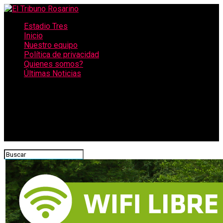
Estadio Tres
Inicio
Nuestro equipo
Política de privacidad
Quienes somos?
Últimas Noticias
CONECTATE CON NOSOTROS