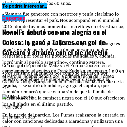
el miércoles pasado a los 60 años.
Te podría interesar...
«Siempre fue generoso con nosotros y tenía clarísimo lo
Deportes
que era representar el país. Nos acompañó en el mundial
2015, donde tuvimos momentos increíbles en el vestuario»,
Newell’s debutó con una alegría en el
recordó el capitán de Los Pumas.
Coloso: le ganó a Talleres con gol de
«Para los argentinos, y más para los deportistas, Diego es
lo más grande que hay. Fue la única persona que fue
Cóccaro y arrancó con el pie derecho
respetada por todas las potencias mundiales y, además,
logró unir al pueblo argentino», continuó Matera.
Con un gol de penal de Matías «El Zorro» Cóccaro en el
complemento, el equipo de Frank Kudelka se impuso 1 a 0 en
«Nos sentimos apenados por cómo se sintieron por
el Parque Independencia por la primera fecha del Torneo
nuestro homenaje y le queremos pedir disculpas a la
Clausura. Jorge Sampaoli debutó con una caída al frente de la
familia, si se sintió ofendida», agregó el capitán, que
«T».
también remarcó que se ocuparán de que la familia de
Maradona reciba la camiseta negra con el 10 que ofrecieron
los All Blacks en el último partido.
Publicado
En la previa del partido, Los Pumas realizaron la entrada en
2 semanas atrás
calor con canciones dedicadas a Maradona y utilizaron una
en