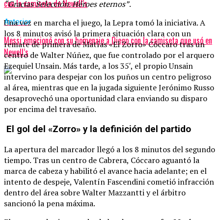
con la camiseta de Newell’s
“Gracias Selección. Héroes eternos”
.
Anterior
Una vez en marcha el juego, la Lepra tomó la iniciativa. A
los 8 minutos avisó la primera situación clara con un
Messi emocionó con su homenaje a Diego con la camiseta que usó en
remate de primera de Matías «El Zorro» Cóccaro tras un
Newell’s
centro de Walter Núñez, que fue controlado por el arquero
Ezequiel Unsain. Más tarde, a los 35′, el propio Unsain
intervino para despejar con los puños un centro peligroso
al área, mientras que en la jugada siguiente Jerónimo Russo
desaprovechó una oportunidad clara enviando su disparo
por encima del travesaño.
El gol del «Zorro» y la definición del partido
La apertura del marcador llegó a los 8 minutos del segundo
tiempo. Tras un centro de Cabrera, Cóccaro aguantó la
marca de cabeza y habilitó el avance hacia adelante; en el
intento de despeje, Valentín Fascendini cometió infracción
dentro del área sobre Walter Mazzantti y el árbitro
sancionó la pena máxima.