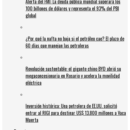
Alerta del FMI: La deuda pública mundial superará los
100 billones de dólares y representa el 93% del PBI
global
¿Por qué la nafta no baja si el petróleo cae? El plazo de
60 días que manejan las petroleras
Revolución sustentable: el gigante chino BYD abrió su
megaconcesionaria en Rosario y acelera la movilidad
eléctrica
Inversión histórica: Una petrolera de EE.UU. solicitó
entrar al RIGI para destinar US$ 13.800 millones a Vaca
Muerta