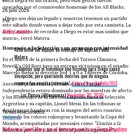
cinta negra en sus brazos, pero esos gestos fueron
opacados por el conmovedor homenaje de los All Blacks.
26 julio 2026
«Diego nos deja un legado y nosotros tenemos un partido
Por
este sábado donde vamos a dejar todo por esta camiseta. La
mejor manera de recordar a Diego es estar mas unidos que
Ailén Lazarte
nunca», cerró Matera.
Homenaje a la Selección y un arranque con intensidad
Aclaración del equipo: un mensaje del capitán Pablo
Matera
En el marco de la primera fecha del Torneo Clausura,
Newell’s Old Boys tuvo un estreno victorioso en el estadio
"Sabemos que el homenaje que hicimos para Diego causó
Marcelo Bielsa al derrotar por 1 a 0 a Talleres de Córdoba.
decepción, pero queríamos decirles que de ninguna
manera fue nuestra intención".
https://t.co/fg4nhs7lU3
Antes del pitazo inicial, el marco en el Parque
Independencia estuvo dominado por las muestras de afecto
— Los Pumas (@lospumas)
November 30, 2020
y los homenajes de la hinchada leprosa hacia la Selección
Argentina y su capitán, Lionel Messi. En las tribunas se
desplegaron banderas con la imagen del astro rosarino
Temas relacionados:
vistiendo los colores rojinegros y levantando la Copa del
Siguente
Mundo, acompañadas por mensajes como
“Gracias a la
Multaron a Lionel Messi por el homenaje que hizo a Diego Maradona
Selección por unir y hacer feliz al pueblo argentino”
y