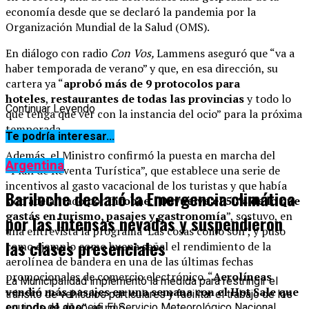
economía desde que se declaró la pandemia por la
Organización Mundial de la Salud (OMS).
En diálogo con radio
Con Vos,
Lammens aseguró que “va a
haber temporada de verano” y que, en esa dirección, su
cartera ya “
aprobó más de 9 protocolos para
hoteles
,
restaurantes de todas las provincias
y todo lo
Continuar Leyendo
que tenga que ver con la instancia del ocio” para la próxima
temporada.
Te podría interesar...
Además, el Ministro confirmó la puesta en marcha del
Argentina
“Plan de Reventa Turística”, que establece una serie de
incentivos al gasto vacacional de los turistas y que había
Bariloche declaró la Emergencia climática
sido adelantado por
Infobae
. “
Devuelve el 50% de lo que
gastás en turismo, pasajes y gastronomía
”, sostuvo, en
por las intensas nevadas y suspendieron
una entrevista la programa ‘Las cosas como son’, y puso
las clases presenciales
como ejemplo como buena señal el rendimiento de la
aerolínea de bandera en una de las últimas fechas
promocionales de comercio electrónico. “
Aerolíneas
La Municipalidad implementó la medida para restringir el
vendió más pasajes en una semana con el Hot Sale que
tránsito de vehículos particulares y facilitar el trabajo de los
en todo el año
”, afirmó.
equipos de despeje. El Servicio Meteorológico Nacional