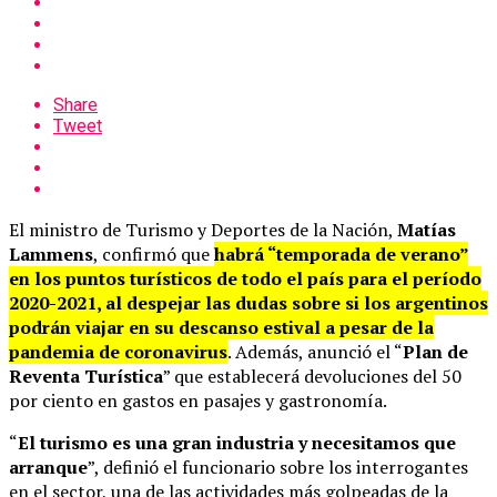
Share
Tweet
El ministro de Turismo y Deportes de la Nación,
Matías
Lammens
, confirmó que
habrá “temporada de verano”
en los puntos turísticos de todo el país para el período
2020-2021, al despejar las dudas sobre si los argentinos
podrán viajar en su descanso estival a pesar de la
pandemia de coronavirus
. Además, anunció el “
Plan de
Reventa Turística
” que establecerá devoluciones del 50
por ciento en gastos en pasajes y gastronomía.
“
El turismo es una gran industria y necesitamos que
arranque
”, definió el funcionario sobre los interrogantes
en el sector, una de las actividades más golpeadas de la