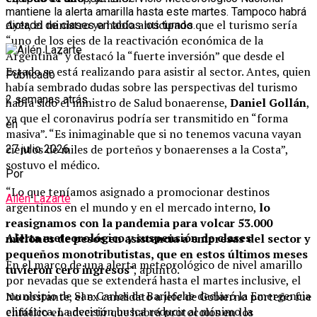
mantiene la alerta amarilla hasta este martes. Tampoco habrá
Ayer, el ministro ya había anticipado que el turismo sería
dictado de clases en todos los turnos.
“uno de los ejes de la reactivación económica de la
Argentina” y destacó la “fuerte inversión” que desde el
Estado se está realizando para asistir al sector. Antes, quien
Publicado
había sembrado dudas sobre las perspectivas del turismo
2 semanas atrás
había sido el ministro de Salud bonaerense,
Daniel Gollán
,
ya que el coronavirus podría ser transmitido en “forma
en
masiva”. “Es inimaginable que si no tenemos vacuna vayan
cientos de miles de porteños y bonaerenses a la Costa”,
27 julio 2026
sostuvo el médico.
Por
“Lo que teníamos asignado a promocionar destinos
Ailén Lazarte
argentinos en el mundo y en el mercado interno,
lo
reasignamos con la pandemia para volcar 53.000
Alerta meteorológico y suspensión de clases
millones de pesos en asistencia a empresas del sector y
pequeños monotributistas, que en estos últimos meses
En el marco de una alerta meteorológico de nivel amarillo
tuvieron cero ingresos
”, apuntó.
por nevadas que se extenderá hasta el martes inclusive, el
municipio de San Carlos de Bariloche declaró la Emergencia
No obstante, el ex candidato a jefe de Gobierno porteño fue
climática. La decisión busca reducir al mínimo la
enfático en advertir que habrá protocolos en los