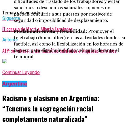
dificultades de traslado de los trabajadores y evitar
sanciones o descuentos salariales a quienes no
Temas relacionados:
puedan concurrir a sus puestos por motivos de
Siguente
seguridad o imposibilidad de desplazamiento.
El consejo de Macri a Alberto Fernández:
Modalidad remota y flexibilidad:
Promover el
teletrabajo (home office) en las actividades donde sea
Anterior
factible, así como la flexibilización en los horarios de
ingreso para disminuir el flujo vehicular durante el
ATP: se volverán a dar subsidios salariales a empresas este mes
temporal.
Continuar Leyendo
Argentina
Racismo y clasismo en Argentina:
“Tenemos la segregación racial
completamente naturalizada”