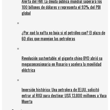
Alerta del FMI: La deuda pública mundial superará los
100 billones de dólares y representa el 93% del PBI
global
¿Por qué la nafta no baja si el petróleo cae? El plazo de
60 días que manejan las petroleras
Revolución sustentable: el gigante chino BYD abrió su
megaconcesionaria en Rosario y acelera la movilidad
eléctrica
Inversión histórica: Una petrolera de EE.UU. solicitó
entrar al RIGI para destinar US$ 13.800 millones a Vaca
Muerta