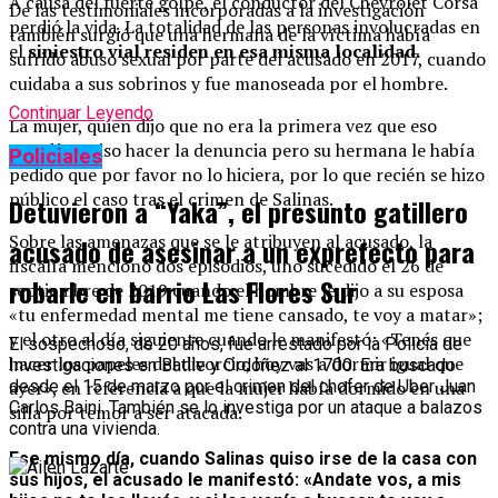
A causa del fuerte golpe, el conductor del Chevrolet Corsa
De las testimoniales incorporadas a la investigación
perdió la vida. La totalidad de las personas involucradas en
también surgió que una hermana de la víctima había
el
siniestro vial residen en esa misma localidad.
sufrido abuso sexual por parte del acusado en 2017, cuando
cuidaba a sus sobrinos y fue manoseada por el hombre.
Continuar Leyendo
La mujer, quien dijo que no era la primera vez que eso
sucedía, quiso hacer la denuncia pero su hermana le había
Policiales
pedido que por favor no lo hiciera, por lo que recién se hizo
público el caso tras el crimen de Salinas.
Detuvieron a “Yaka”, el presunto gatillero
Sobre las amenazas que se le atribuyen al acusado, la
acusado de asesinar a un exprefecto para
fiscalía mencionó dos episodios, uno sucedido el 26 de
robarle en barrio Las Flores Sur
septiembre de 2019 cuando el hombre le dijo a su esposa
«tu enfermedad mental me tiene cansado, te voy a matar»;
y el otro al día siguiente cuando le manifestó: «Tenés que
El sospechoso, de 20 años, fue arrestado por la Policía de
hacer los papeles del divorcio, hoy vas a dormir igual que
Investigaciones en Batlle y Ordóñez al 1700. Era buscado
desde el 15 de marzo por el crimen del chofer de Uber Juan
ayer», en referencia a que la mujer había dormido en una
Carlos Baini. También se lo investiga por un ataque a balazos
silla por temor a ser atacada.
contra una vivienda.
Ese mismo día, cuando Salinas quiso irse de la casa con
sus hijos, el acusado le manifestó: «Andate vos, a mis