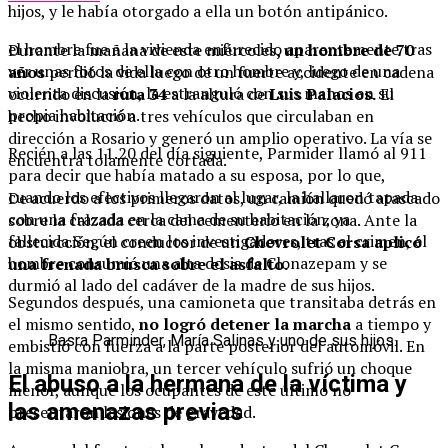
hijos, y le había otorgado a ella un botón antipánico.
el hombre fue a la vivienda enfurecido aparentemente tras
Durante la mañana de este miércoles
, un hombre de 70
ver unas fotos de ella con otro hombre y, luego de una
años
perdió la vida luego de un fuerte accidente en cadena
violenta discusión, la estranguló con sus manos en su
ocurrido en la
ruta 34
a la altura de
Luis Palacios.
El
propia habitación.
hecho involucró a tres vehículos que circulaban en
dirección a Rosario y generó un amplio operativo. La vía se
Recién a las 11.20 del día siguiente, Parmider llamó al 911
encuentra tolamente cortada.
para decir que había matado a su esposa, por lo que,
cuando los efectivos llegaron al lugar, la hallaron tapada
De acuerdo a los primeros datos, un camión quedó atascado
con una frazada en la cama de su habitación, ya
sobre la calzada cerca del cementerio en la zona. Ante la
fallecida.Según creen los investigadores, tras el crimen, el
obsturcción, el conductor de un
Chevrolet Corsa aplicó
hombre consumió una alta dosis de Clonazepam y se
una frenada brusca sobre el asfalto.
durmió al lado del cadáver de la madre de sus hijos.
Segundos después, una camioneta que transitaba detrás en
el mismo sentido,
no logró detener la marcha
a tiempo y
Basra Parminder, María Salinas y uno de sus hijos.
embistió con fuerza a la parte posterior del automóvil. En
la misma maniobra, un tercer vehículo sufrió un choque
El abuso a la hermana de la víctima y
menor, aunque los ocupantes de este último no
las amenazas previas
presentaron lesiones de gravedad.