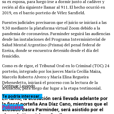
su ex esposa, para luego irse a dormir junto al cadáver y
recién al día siguiente llamar al 911. El hecho ocurrió en
2019, en el barrio porteño de Vélez Sarsfield.
Fuentes judiciales precisaron que el juicio se iniciará a las
9.30 mediante la plataforma virtual Zoom debido a la
pandemia de coronavirus. Parminder seguirá las audiencias
desde las instalaciones del Programa Interministerial de
Salud Mental Argentino (Prisma) del penal federal de
Ezeiza, donde se encuentra detenido desde el día del
femicidio.
Como es de rigor, el Tribunal Oral en lo Criminal (TOC) 24
porteño, integrado por los jueces María Cecilia Maiza,
Marcelo Roberto Alvero y María Elina Regueira
Debenedetto, iniciará el proceso con la lectura de la
Continuar Leyendo
acusación, para luego dar lugar a la etapa testimonial.
Te podría interesar...
En tanto, la acusación será llevada adelante por
la fiscal porteña Ana Díaz Cano, mientras que el
Policiales
acusado Basra Parminder, será asistido por el