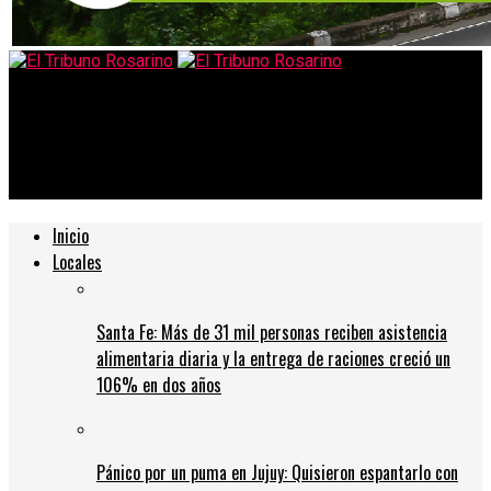
El Tribuno Rosarino
Mató, durmió junto al cádaver y luego llamó al 911: comienza el
juicio por el femicidio de María Salinas
Inicio
Locales
Santa Fe: Más de 31 mil personas reciben asistencia
alimentaria diaria y la entrega de raciones creció un
106% en dos años
Pánico por un puma en Jujuy: Quisieron espantarlo con