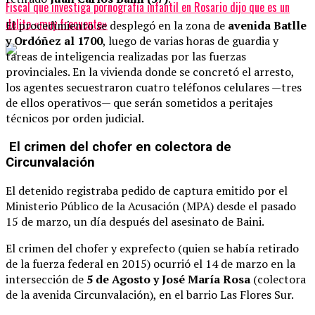
Fiscal que investiga pornografía infantil en Rosario dijo que es un
delito «muy frecuente»
El procedimiento se desplegó en la zona de
avenida Batlle
y Ordóñez al 1700
, luego de varias horas de guardia y
tareas de inteligencia realizadas por las fuerzas
provinciales. En la vivienda donde se concretó el arresto,
los agentes secuestraron cuatro teléfonos celulares —tres
de ellos operativos— que serán sometidos a peritajes
técnicos por orden judicial.
El crimen del chofer en colectora de
Circunvalación
El detenido registraba pedido de captura emitido por el
Ministerio Público de la Acusación (MPA) desde el pasado
15 de marzo, un día después del asesinato de Baini.
El crimen del chofer y exprefecto (quien se había retirado
de la fuerza federal en 2015) ocurrió el 14 de marzo en la
intersección de
5 de Agosto y José María Rosa
(colectora
de la avenida Circunvalación), en el barrio Las Flores Sur.