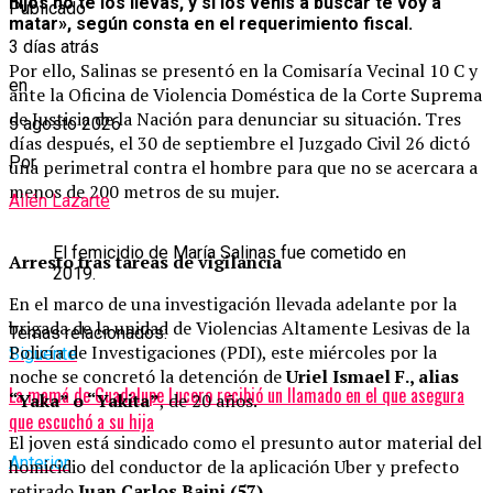
hijos no te los llevás, y si los venís a buscar te voy a
Publicado
matar», según consta en el requerimiento fiscal.
3 días atrás
Por ello, Salinas se presentó en la Comisaría Vecinal 10 C y
en
ante la Oficina de Violencia Doméstica de la Corte Suprema
de Justicia de la Nación para denunciar su situación. Tres
5 agosto 2026
días después, el 30 de septiembre el Juzgado Civil 26 dictó
Por
una perimetral contra el hombre para que no se acercara a
menos de 200 metros de su mujer.
Ailén Lazarte
El femicidio de María Salinas fue cometido en
Arresto tras tareas de vigilancia
2019.
En el marco de una investigación llevada adelante por la
brigada de la unidad de Violencias Altamente Lesivas de la
Temas relacionados:
Policía de Investigaciones (PDI), este miércoles por la
Siguente
noche se concretó la detención de
Uriel Ismael F., alias
La mamá de Guadalupe Lucero recibió un llamado en el que asegura
“Yaka” o “Yakita”
, de 20 años.
que escuchó a su hija
El joven está sindicado como el presunto autor material del
Anterior
homicidio del conductor de la aplicación Uber y prefecto
retirado
Juan Carlos Baini (57)
.