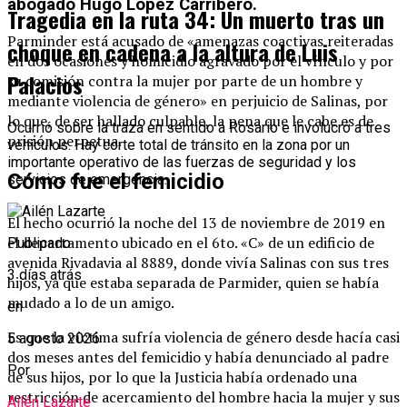
abogado Hugo López Carribero.
Tragedia en la ruta 34: Un muerto tras un
Parminder está acusado de «amenazas coactivas reiteradas
choque en cadena a la altura de Luis
en dos ocasiones y homicidio agravado por el vínculo y por
Palacios
su comisión contra la mujer por parte de un hombre y
mediante violencia de género» en perjuicio de Salinas, por
lo que, de ser hallado culpable, la pena que le cabe es de
Ocurrió sobre la traza en sentido a Rosario e involucró a tres
prisión perpetua.
vehículos. Hay corte total de tránsito en la zona por un
importante operativo de las fuerzas de seguridad y los
Cómo fue el femicidio
servicios de emergencia.
El hecho ocurrió la noche del 13 de noviembre de 2019 en
el departamento ubicado en el 6to. «C» de un edificio de
Publicado
avenida Rivadavia al 8889, donde vivía Salinas con sus tres
3 días atrás
hijos, ya que estaba separada de Parmider, quien se había
mudado a lo de un amigo.
en
Es que la víctima sufría violencia de género desde hacía casi
5 agosto 2026
dos meses antes del femicidio y había denunciado al padre
Por
de sus hijos, por lo que la Justicia había ordenado una
restricción de acercamiento del hombre hacia la mujer y sus
Ailén Lazarte