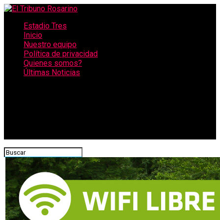
Estadio Tres
Inicio
Nuestro equipo
Política de privacidad
Quienes somos?
Últimas Noticias
CONECTATE CON NOSOTROS