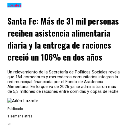
Locales
Santa Fe: Más de 31 mil personas
reciben asistencia alimentaria
diaria y la entrega de raciones
creció un 106% en dos años
Entre los reclamos se enumera el
pedido de una ley aranc
protocolo de trabajo hacia el futuro
. Además expusieron
Un relevamiento de la Secretaría de Políticas Sociales revela
obras sociales para abordar la atención de pacientes post 
que 164 comedores y merenderos comunitarios integran la
red municipal financiada por el Fondo de Asistencia
El video, que no es ni más ni menos que un editado de fotog
Alimentaria. En lo que va de 2026 ya se administraron más
de 5,3 millones de raciones entre comidas y copas de leche.
profesionales posando sin ropa portando carteles con los
síntesis pide la urgente intervención del estado y no tardó 
Publicado
Temas relacionados:
1 semana atrás
en
Siguente