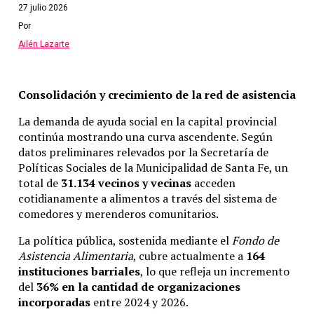
27 julio 2026
Con manifestación en el Monumento, gimnasios piden abrir: “L
Por
Ailén Lazarte
Anterior
Hay tiempo hasta el viernes: cómo se tramita el nuevo permiso
Consolidación y crecimiento de la red de asistencia
La demanda de ayuda social en la capital provincial
continúa mostrando una curva ascendente. Según
datos preliminares relevados por la Secretaría de
Políticas Sociales de la Municipalidad de Santa Fe, un
total de
31.134 vecinos y vecinas
acceden
cotidianamente a alimentos a través del sistema de
comedores y merenderos comunitarios.
La política pública, sostenida mediante el
Fondo de
Asistencia Alimentaria
, cubre actualmente a
164
instituciones barriales
, lo que refleja un incremento
del
36% en la cantidad de organizaciones
incorporadas
entre 2024 y 2026.