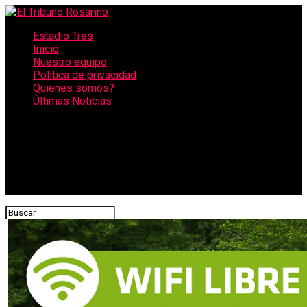
Estadio Tres
Inicio
Nuestro equipo
Política de privacidad
Quienes somos?
Últimas Noticias
CONECTATE CON NOSOTROS