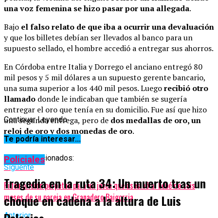
una voz femenina se hizo pasar por una allegada
.
Bajo
el falso relato de que iba a ocurrir una devaluación
y que los billetes debían ser llevados al banco para un
supuesto sellado, el hombre accedió a entregar sus ahorros.
En Córdoba entre Italia y Dorrego el anciano entregó 80
mil pesos y 5 mil dólares a un supuesto gerente bancario,
una suma superior a los 440 mil pesos. Luego
recibió otro
llamado
donde le indicaban que también se sugería
entregar el oro que tenía en su domicilio. Fue así que hizo
una segunda entrega, pero de
Continuar Leyendo
dos medallas de oro, un
reloj de oro y dos monedas de oro
.
Te podría interesar...
Temas relacionados:
Policiales
Siguente
Tragedia en la ruta 34: Un muerto tras un
Piden prisión perpetua para un joven que asesinó al bebé de seis
meses de su pareja en Granadero Baigorria
choque en cadena a la altura de Luis
Anterior