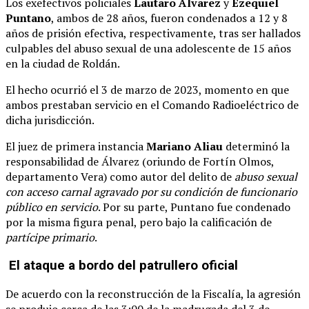
Los exefectivos policiales
Lautaro Álvarez
y
Ezequiel
Puntano
, ambos de 28 años, fueron condenados a 12 y 8
años de prisión efectiva, respectivamente, tras ser hallados
culpables del abuso sexual de una adolescente de 15 años
en la ciudad de Roldán.
El hecho ocurrió el 3 de marzo de 2023, momento en que
ambos prestaban servicio en el Comando Radioeléctrico de
dicha jurisdicción.
El juez de primera instancia
Mariano Aliau
determinó la
responsabilidad de Álvarez (oriundo de Fortín Olmos,
departamento Vera) como autor del delito de
abuso sexual
con acceso carnal agravado por su condición de funcionario
público en servicio
. Por su parte, Puntano fue condenado
por la misma figura penal, pero bajo la calificación de
partícipe primario
.
El ataque a bordo del patrullero oficial
De acuerdo con la reconstrucción de la Fiscalía, la agresión
se produjo cerca de las 3:00 de la madrugada del 3 de