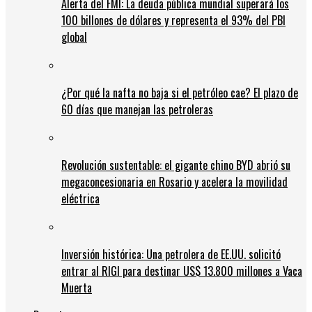
Alerta del FMI: La deuda pública mundial superará los
100 billones de dólares y representa el 93% del PBI
global
¿Por qué la nafta no baja si el petróleo cae? El plazo de
60 días que manejan las petroleras
Revolución sustentable: el gigante chino BYD abrió su
megaconcesionaria en Rosario y acelera la movilidad
eléctrica
Inversión histórica: Una petrolera de EE.UU. solicitó
entrar al RIGI para destinar US$ 13.800 millones a Vaca
Muerta