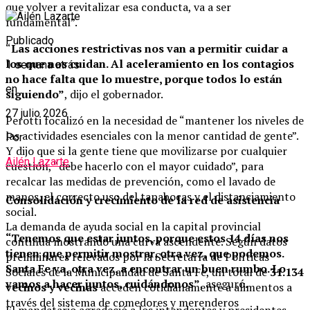
que volver a revitalizar esa conducta, va a ser
fundamental”.
Publicado
“
Las acciones restrictivas nos van a permitir cuidar a
los que nos cuidan. Al aceleramiento en los contagios
1 semana atrás
no hace falta que lo muestre, porque todos lo están
en
siguiendo”
, dijo el gobernador.
27 julio 2026
Perotti focalizó en la necesidad de “mantener los niveles de
las actividades esenciales con la menor cantidad de gente”.
Por
Y dijo que si la gente tiene que movilizarse por cualquier
Ailén Lazarte
cuestión, “debe hacerlo con el mayor cuidado”, para
recalcar las medidas de prevención, como el lavado de
manos, el correcto uso del tapabocas y el distanciamiento
Consolidación y crecimiento de la red de asistencia
social.
La demanda de ayuda social en la capital provincial
“Tenemos que estar juntos, porque estos 14 días nos
continúa mostrando una curva ascendente. Según datos
tienen que permitir mostrar, otra vez, que podemos.
preliminares relevados por la Secretaría de Políticas
Santa Fe va, otra vez, a encontrar un buen rumbo. Lo
Sociales de la Municipalidad de Santa Fe, un total de
31.134
vamos a hacer juntos, cuidándonos”
, aseguró.
vecinos y vecinas
acceden cotidianamente a alimentos a
través del sistema de comedores y merenderos
El mandatario agradeció a los intendentes y presidentes