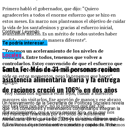
Primero habló el gobernador, que dijo: “Quiero
agradecerles a todos el enorme esfuerzo que se hizo en
estos meses. En marzo nos planteamos el objetivo de cuidar
la vida de los santafesinos y gracias al esfuerzo inicial,
Continuar Leyendo
avanzamos mucho. Es un mérito de todos ustedes haber
podido equiparnos de manera diferente”.
Te podría interesar...
“Tenemos un aceleramiento de los niveles de
Locales
contagios. Entre todos, tenemos que volver a
controlarlos. Estoy convencido de que el esfuerzo que
Santa Fe: Más de 31 mil personas reciben
se hizo, se volverá a hacer
. Sé que es difícil lo que uno
pide en estos momentos, pero lo tenemos que hacer”,
asistencia alimentaria diaria y la entrega
agregó.
de raciones creció un 106% en dos años
“Hoy cuidarnos significa estar lejos, cuidar a nuestros
mayores sin visitarlos. Ese apretón de manos y ese abrazo
Un relevamiento de la Secretaría de Políticas Sociales revela
que tan bien nos hace, no lo tenemos que dar. Ese
que 164 comedores y merenderos comunitarios integran la
distanciamiento, que a veces parece frío, es lo que nos
red municipal financiada por el Fondo de Asistencia
cuida”, consideró, y añadió: “Desde el inicio, dijimos que la
Alimentaria. En lo que va de 2026 ya se administraron más de
única vacuna que teníamos era nuestra conducta. Tenemos
5,3 millones de raciones entre comidas y copas de leche.