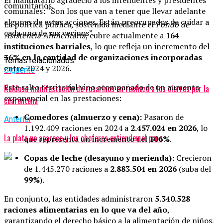
comunitarios.
comunales: “Son los que van a tener que llevar adelante
algunas de estas acciones. Están preocupados de cuidar a
La política pública, sostenida mediante el
Fondo de
cada uno de sus vecinos”.
Asistencia Alimentaria
, cubre actualmente a
164
instituciones barriales
, lo que refleja un incremento del
36% en la cantidad de organizaciones incorporadas
Temas relacionados:
entre 2024 y 2026.
Siguente
Este salto territorial vino acompañado de un aumento
Ruidosa manifestación de rosarinos en rechazo a los cierres por la
exponencial en las prestaciones:
cuarentena
Comedores (almuerzo y cena):
Pasaron de
Anterior
1.192.409 raciones en 2024 a
2.457.024 en 2026
, lo
La plata no aparece y los choferes extienden el paro
que representa un incremento del
106%
.
Copas de leche (desayuno y merienda):
Crecieron
de 1.445.270 raciones a
2.883.504 en 2026
(suba del
99%
).
En conjunto, las entidades administraron
5.340.528
raciones alimentarias en lo que va del año
,
garantizando el derecho básico a la alimentación de niños,