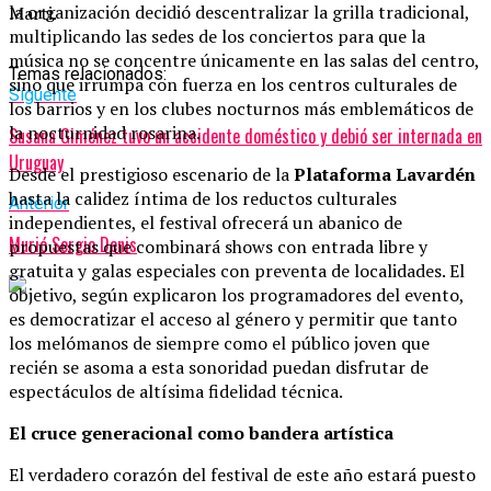
la organización decidió descentralizar la grilla tradicional,
Marti.
multiplicando las sedes de los conciertos para que la
música no se concentre únicamente en las salas del centro,
Temas relacionados:
sino que irrumpa con fuerza en los centros culturales de
Siguente
los barrios y en los clubes nocturnos más emblemáticos de
la nocturnidad rosarina.
Susana Giménez tuvo un accidente doméstico y debió ser internada en
Uruguay
Desde el prestigioso escenario de la
Plataforma Lavardén
hasta la calidez íntima de los reductos culturales
Anterior
independientes, el festival ofrecerá un abanico de
Murió Sergio Denis
propuestas que combinará shows con entrada libre y
gratuita y galas especiales con preventa de localidades. El
objetivo, según explicaron los programadores del evento,
es democratizar el acceso al género y permitir que tanto
los melómanos de siempre como el público joven que
recién se asoma a esta sonoridad puedan disfrutar de
espectáculos de altísima fidelidad técnica.
El cruce generacional como bandera artística
El verdadero corazón del festival de este año estará puesto