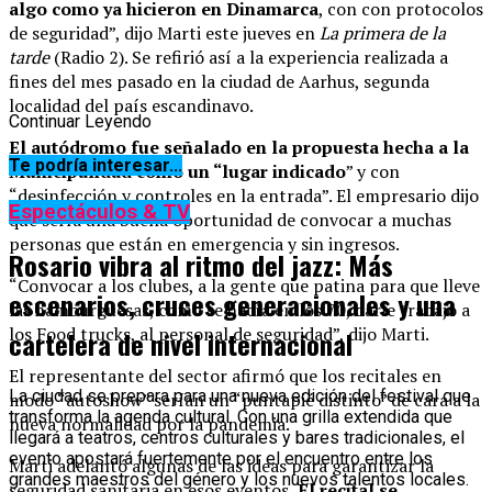
algo como ya hicieron en Dinamarca
, con con protocolos
de seguridad”, dijo Marti este jueves en
La primera de la
tarde
(Radio 2). Se refirió así a la experiencia realizada a
fines del mes pasado en la ciudad de Aarhus, segunda
localidad del país escandinavo.
Continuar Leyendo
El autódromo fue señalado en la propuesta hecha a la
Te podría interesar...
Municipalidad como un “lugar indicado
” y con
“desinfección y controles en la entrada”. El empresario dijo
Espectáculos & TV
que sería una buena oportunidad de convocar a muchas
personas que están en emergencia y sin ingresos.
Rosario vibra al ritmo del jazz: Más
“Convocar a los clubes, a la gente que patina para que lleve
escenarios, cruces generacionales y una
las hamburguesas, como se hacía en los 70, darle trabajo a
los Food trucks, al personal de seguridad”, dijo Marti.
cartelera de nivel internacional
El representante del sector afirmó que los recitales en
La ciudad se prepara para una nueva edición del festival que
modo “autoshow” serían un “puntapié distinto” de cara a la
transforma la agenda cultural. Con una grilla extendida que
nueva normalidad por la pandemia.
llegará a teatros, centros culturales y bares tradicionales, el
evento apostará fuertemente por el encuentro entre los
Marti adelantó algunas de las ideas para garantizar la
grandes maestros del género y los nuevos talentos locales.
seguridad sanitaria en esos eventos.
El recital se