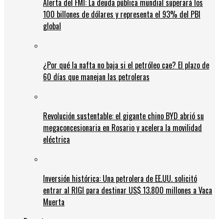
Alerta del FMI: La deuda pública mundial superará los
100 billones de dólares y representa el 93% del PBI
global
¿Por qué la nafta no baja si el petróleo cae? El plazo de
60 días que manejan las petroleras
Revolución sustentable: el gigante chino BYD abrió su
megaconcesionaria en Rosario y acelera la movilidad
eléctrica
Inversión histórica: Una petrolera de EE.UU. solicitó
entrar al RIGI para destinar US$ 13.800 millones a Vaca
Muerta