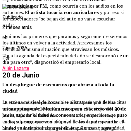
transmitiría por FM,
como ocurría con los audios en los
autocines.
El artista tocaría con auriculares
y por eso si
Publicado
los espectadores “se bajan del auto no van a escuchar
nada”.
2 meses atrás
«Fuimos los primeros que paramos y seguramente seremos
en
los últimos en volver a la actividad. Atravesamos los
2 junio 2026
técnicos la misma situación que atraviesan los músicos.
Toda la agenda del espectáculo del año se desmoronó de un
Por
día para otro”, diagnosticó el empresario local.
Ailén Lazarte
20 de Junio
Un despliegue de escenarios que abraza a toda la
ciudad
La escena musical de Rosario se alista para una de sus citas
“La Cámara le propuso también a la Municipalidad hacer
más esperadas del año. Con una propuesta renovada que
un mapping en el Monumento para el festejo del 20 de
busca superar el éxito de convocatorias anteriores, se puso
junio, Día de la Bandera.
Hacer unas proyecciones, sin
en marcha una nueva edición del festival que convierte a la
audio, supongo que con el apoyo de los canales, cantar el
ciudad en la capital regional del jazz. En esta oportunidad,
himno y sentirnos más argentinos que nunca”, agregó