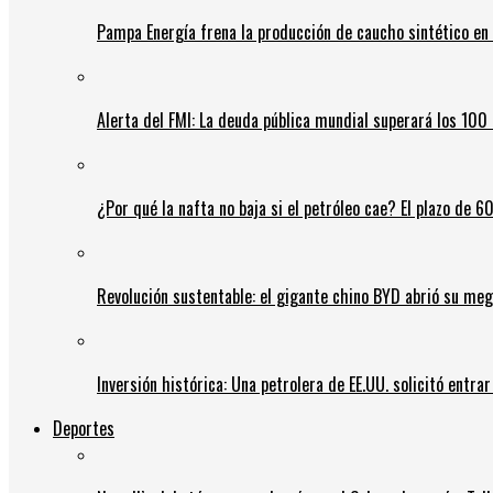
Pampa Energía frena la producción de caucho sintético en 
Alerta del FMI: La deuda pública mundial superará los 100 
¿Por qué la nafta no baja si el petróleo cae? El plazo de 
Revolución sustentable: el gigante chino BYD abrió su meg
Inversión histórica: Una petrolera de EE.UU. solicitó entr
Deportes