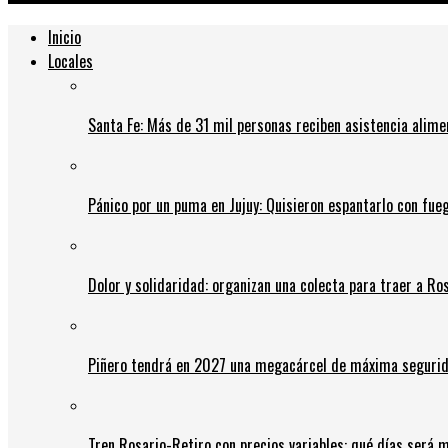
Inicio
Locales
Santa Fe: Más de 31 mil personas reciben asistencia alime
Pánico por un puma en Jujuy: Quisieron espantarlo con fue
Dolor y solidaridad: organizan una colecta para traer a Ros
Piñero tendrá en 2027 una megacárcel de máxima seguridad
Tren Rosario-Retiro con precios variables: qué días será m