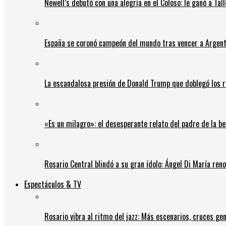
Newell’s debutó con una alegría en el Coloso: le ganó a Tal
España se coronó campeón del mundo tras vencer a Argent
La escandalosa presión de Donald Trump que doblegó los r
«Es un milagro»: el desesperante relato del padre de la b
Rosario Central blindó a su gran ídolo: Ángel Di María ren
Espectáculos & TV
Rosario vibra al ritmo del jazz: Más escenarios, cruces gen