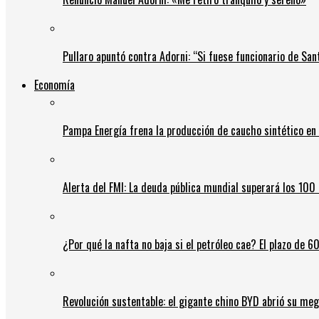
Pullaro apuntó contra Adorni: “Si fuese funcionario de Sant
Economía
Pampa Energía frena la producción de caucho sintético en 
Alerta del FMI: La deuda pública mundial superará los 100 
¿Por qué la nafta no baja si el petróleo cae? El plazo de 
Revolución sustentable: el gigante chino BYD abrió su meg