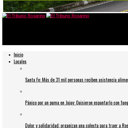
El Tribuno Rosarino
Trabajo desde casa: el 64% de los rosarinos sumó carga horari
Inicio
Locales
Santa Fe: Más de 31 mil personas reciben asistencia alime
Pánico por un puma en Jujuy: Quisieron espantarlo con fue
Dolor y solidaridad: organizan una colecta para traer a Ros