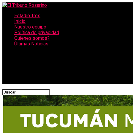
Estadio Tres
Inicio
Nuestro equipo
Política de privacidad
Quienes somos?
Últimas Noticias
CONECTATE CON NOSOTROS