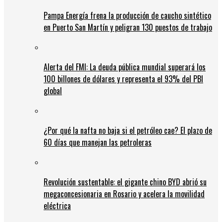
Pampa Energía frena la producción de caucho sintético
en Puerto San Martín y peligran 130 puestos de trabajo
Alerta del FMI: La deuda pública mundial superará los
100 billones de dólares y representa el 93% del PBI
global
¿Por qué la nafta no baja si el petróleo cae? El plazo de
60 días que manejan las petroleras
Revolución sustentable: el gigante chino BYD abrió su
megaconcesionaria en Rosario y acelera la movilidad
eléctrica