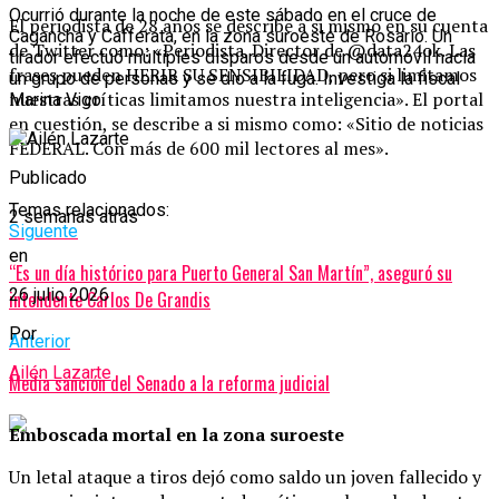
Ocurrió durante la noche de este sábado en el cruce de
El periodista de 28 años se describe a si mismo en su cuenta
Cagancha y Cafferata, en la zona suroeste de Rosario. Un
de Twitter como: «Periodista. Director de @data24ok. Las
tirador efectuó múltiples disparos desde un automóvil hacia
frases pueden HERIR SU SENSIBILIDAD, pero si limitamos
un grupo de personas y se dio a la fuga. Investiga la fiscal
nuestras críticas limitamos nuestra inteligencia». El portal
Marina Vigo.
en cuestión, se describe a si mismo como: «Sitio de noticias
FEDERAL. Con más de 600 mil lectores al mes».
Publicado
Temas relacionados:
2 semanas atrás
Siguente
en
“Es un día histórico para Puerto General San Martín”, aseguró su
26 julio 2026
intendente Carlos De Grandis
Por
Anterior
Ailén Lazarte
Media sanción del Senado a la reforma judicial
Emboscada mortal en la zona suroeste
Un letal ataque a tiros dejó como saldo un joven fallecido y