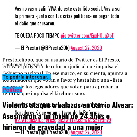
Vos no vas a salir VIVA de este estallido social. Vas a ser
la primera -junto con tus crías políticas- en pagar todo
el daño que causaron.
TE QUEDA POCO TIEMPO
pic.twitter.com/EpxH0uqXpT
— El Presto (@ElPresto2Ok)
August 27, 2020
Prestofelippo, que su usuario de Twitter es El Presto,
Continuar Leyendo
critica el proyecto de reforma judicial que impulsa el
Gobierno nacional. En ese marco, en su cuenta, apunta a
Te podría interesar...
los senadores que votan a favor y hasta hizo una «lista
negra» de los legisladores que votan para aprobar la
Política
reforma que impulsa el kirchnerismo.
Violento ataque a balazos en barrio Alvear:
VAMOS POR PARTE: Esta es la lista de TODOS los
Senadores K que votan a favor de la Reforma…
Asesinaron a un joven de 24 años e
#27ATodosAlCongreso
pic.twitter.com/K9S5aPshy9
hirieron de gravedad a una mujer
— El Presto (@ElPresto2Ok)
August 27, 2020