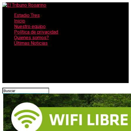
Estadio Tres
Inicio
Nuestro equipo
Política de privacidad
Quienes somos?
Últimas Noticias
CONECTATE CON NOSOTROS