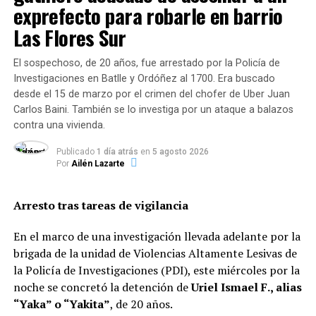
localidad.
exprefecto para robarle en barrio
Las Flores Sur
El sospechoso, de 20 años, fue arrestado por la Policía de
Investigaciones en Batlle y Ordóñez al 1700. Era buscado
desde el 15 de marzo por el crimen del chofer de Uber Juan
Carlos Baini. También se lo investiga por un ataque a balazos
contra una vivienda.
Publicado
1 día atrás
en
5 agosto 2026
Por
Ailén Lazarte
Arresto tras tareas de vigilancia
En el marco de una investigación llevada adelante por la
brigada de la unidad de Violencias Altamente Lesivas de
la Policía de Investigaciones (PDI), este miércoles por la
noche se concretó la detención de
Uriel Ismael F., alias
“Yaka” o “Yakita”
, de 20 años.