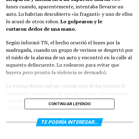
lunes cuando, aparentemente, intentaba llevarse un
auto. Lo habrían descubierto «in fraganti» y uno de ellos
lo acusó de otros robos.
Lo golpearon y le
cortaron dedos de una mano.
Según informó TN, el hecho ocurrió el lunes por la
madrugada, cuando un grupo de vecinos se despertó por
el ruido de la alarma de un auto y encontró en la calle al
supuesto delincuente. Lo rodearon para evitar que
huyera pero pronto la violencia se desmadró.
La escena devino salvaje cuando uno de los vecinos lo
reconoció como autor de un robo previo. Fue entonces
cuando lo mutilaron
y después lo dejaron
CONTINUAR LEYENDO
abandonado,
bajo una suerte de pacto de silencio para
encubrir la brutalidad del ataque.
TE PODRÍA INTERESAR...
Sin embargo, las imágenes del hecho fueron
compartidas en las redes sociales junto a comentarios