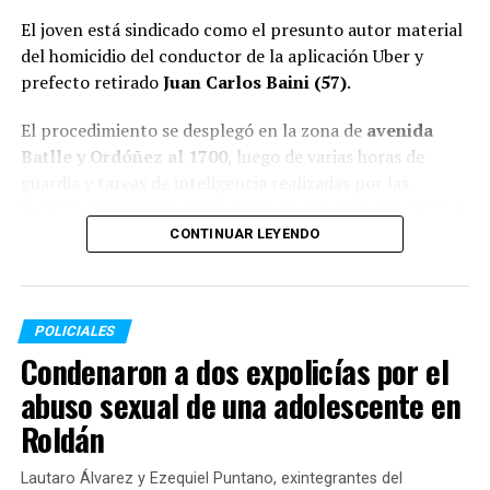
El joven está sindicado como el presunto autor material
del homicidio del conductor de la aplicación Uber y
prefecto retirado
Juan Carlos Baini (57)
.
El procedimiento se desplegó en la zona de
avenida
Batlle y Ordóñez al 1700
, luego de varias horas de
guardia y tareas de inteligencia realizadas por las
fuerzas provinciales. En la vivienda donde se concretó el
arresto, los agentes secuestraron cuatro teléfonos
CONTINUAR LEYENDO
celulares —tres de ellos operativos— que serán
sometidos a peritajes técnicos por orden judicial.
POLICIALES
El crimen del chofer en colectora de
Condenaron a dos expolicías por el
Circunvalación
abuso sexual de una adolescente en
El detenido registraba pedido de captura emitido por el
Roldán
Ministerio Público de la Acusación (MPA) desde el
pasado 15 de marzo, un día después del asesinato de
Lautaro Álvarez y Ezequiel Puntano, exintegrantes del