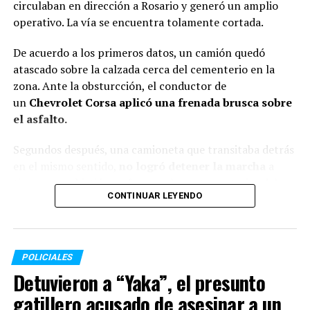
circulaban en dirección a Rosario y generó un amplio
operativo. La vía se encuentra tolamente cortada.
De acuerdo a los primeros datos, un camión quedó
atascado sobre la calzada cerca del cementerio en la
zona. Ante la obsturcción, el conductor de
un
Chevrolet Corsa aplicó una frenada brusca sobre
el asfalto.
Segundos después, una camioneta que transitaba detrás
en el mismo sentido,
no logró detener la marcha
a
tiempo y embistió con fuerza a la parte posterior del
CONTINUAR LEYENDO
automóvil. En la misma maniobra, un tercer vehículo
sufrió un choque menor, aunque los ocupantes de este
último no presentaron lesiones de gravedad.
POLICIALES
A causa del fuerte golpe, el conductor del Chevrolet
Detuvieron a “Yaka”, el presunto
Corsa perdió la vida. La totalidad de las personas
involucradas en el
siniestro vial residen en esa misma
gatillero acusado de asesinar a un