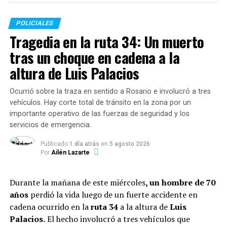
donde lo acusaban de varios hechos menores, como el
hurto de ropa colgada en la soga de un patio hasta una
POLICIALES
bicicleta.
Tragedia en la ruta 34: Un muerto
tras un choque en cadena a la
Cerca de las 5.30 de la mañana una persona que pasaba
caminando por el lugar se topó con el ladrón
altura de Luis Palacios
ensangrentado en el piso y lo llevó a un hospital, en
donde tuvo que ser internado, señaló nuevo diario.
Ocurrió sobre la traza en sentido a Rosario e involucró a tres
vehículos. Hay corte total de tránsito en la zona por un
importante operativo de las fuerzas de seguridad y los
servicios de emergencia.
TEMAS RELACIONADOS:
Publicado
1 día atrás
en
5 agosto 2026
Por
Ailén Lazarte
SIGUENTE
Asaltaron a la nieta del Trinche Carlovich en el mismo
lugar donde atacaron a su abuelo
Durante la mañana de este miércoles
, un hombre de 70
años
perdió la vida luego de un fuerte accidente en
ANTERIOR
Con una barreta y un destornillador, robaron $400 mil
cadena ocurrido en la
ruta 34
a la altura de
Luis
Palacios.
El hecho involucró a tres vehículos que