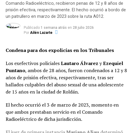
Baini.
Comando Radioeléctrico, recibieron penas de 12 y 8 años de
prisión efectiva, respectivamente. El hecho ocurrió a bordo de
El crimen del chofer y exprefecto (quien se había
un patrullero en marzo de 2023 sobre la ruta A012.
retirado de la fuerza federal en 2015) ocurrió el 14 de
Publicado
1 semana atrás
en
28 julio 2026
marzo en la intersección de
5 de Agosto y José María
Por
Ailén Lazarte
Rosa
(colectora de la avenida Circunvalación), en el
barrio Las Flores Sur.
Condena para dos expolicías en los Tribunales
En aquella ocasión, la víctima fue atacada de dos
Los exefectivos policiales
Lautaro Álvarez
y
Ezequiel
disparos por la espalda en el contexto de un robo. Su
Puntano
, ambos de 28 años, fueron condenados a 12 y 8
cuerpo fue encontrado tendido al lado de su utilitario
años de prisión efectiva, respectivamente, tras ser
Renault Kangoo, el cual presentaba las puertas abiertas
hallados culpables del abuso sexual de una adolescente
y la llave colocada en el tambor de ignición.
de 15 años en la ciudad de Roldán.
Vinculación con otros hechos
El hecho ocurrió el 3 de marzo de 2023, momento en
violentos
que ambos prestaban servicio en el Comando
Radioeléctrico de dicha jurisdicción.
Además de la causa por homicidio, sobre «Yaka» pesaba
una orden de detención por su presunta participación
El juez de primera instancia
Mariano Aliau
determinó