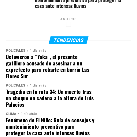
mantenimiento preventivo para proteger la
mientras caminaba sola. Tras ofrecerle trasladarla hasta
casa ante intensas lluvias
su domicilio, desviaron el recorrido previsto,
estacionaron en la banquina y apagaron las luces del
ANUNCIO
vehículo policial.
En ese contexto, uno de los agentes se trasladó al
TENDENCIAS
asiento trasero y consumó el abuso sexual mediante el
uso de la fuerza. La agresión se vio interrumpida por una
POLICIALES
1 día atrás
Detuvieron a “Yaka”, el presunto
modulación de la frecuencia radial del móvil.
gatillero acusado de asesinar a un
Posteriormente, los efectivos llevaron a la joven hasta
exprefecto para robarle en barrio Las
su vivienda y la amenazaron para evitar que denunciara
Flores Sur
lo ocurrido.
POLICIALES
1 día atrás
Tragedia en la ruta 34: Un muerto tras
(Los detalles complementarios del hecho y los datos de la
un choque en cadena a la altura de Luis
víctima se mantienen en reserva para resguardar su
Palacios
integridad).
CLIMA
1 día atrás
Fenómeno de El Niño: Guía de consejos y
El debate en el juicio oral
mantenimiento preventivo para
proteger la casa ante intensas lluvias
El juicio oral y público había iniciado el pasado 20 de