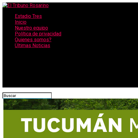
Estadio Tres
Inicio
Nuestro equipo
Política de privacidad
Quienes somos?
Últimas Noticias
CONECTATE CON NOSOTROS