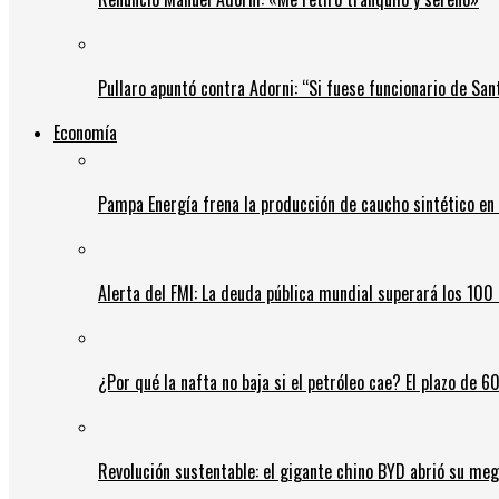
Pullaro apuntó contra Adorni: “Si fuese funcionario de Sant
Economía
Pampa Energía frena la producción de caucho sintético en 
Alerta del FMI: La deuda pública mundial superará los 100 
¿Por qué la nafta no baja si el petróleo cae? El plazo de 
Revolución sustentable: el gigante chino BYD abrió su meg