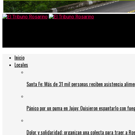
El Tribuno Rosarino
YPF y Shell subieron un 4% los combustibles: cuánto cuesta llen
Inicio
Locales
Santa Fe: Más de 31 mil personas reciben asistencia alime
Pánico por un puma en Jujuy: Quisieron espantarlo con fue
Dolor y solidaridad: organizan una colecta para traer a Ros