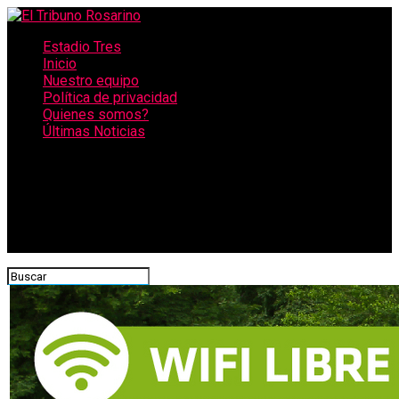
Estadio Tres
Inicio
Nuestro equipo
Política de privacidad
Quienes somos?
Últimas Noticias
CONECTATE CON NOSOTROS