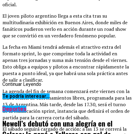
oficial.
El joven piloto argentino llega a esta cita tras su
multitudinaria exhibición en Buenos Aires, donde miles de
fanáticos pudieron verlo en acción durante un road show
que se convirtió en un verdadero fenómeno popular.
La fecha en Miami tendrá además el atractivo extra del
formato sprint, lo que comprime toda la actividad en
apenas tres jornadas y suma más tensión desde el viernes.
Esto obliga a equipos y pilotos a encontrar rápidamente la
puesta a punto ideal, ya que habrá una sola práctica antes
de salir a clasificar.
Continuar Leyendo
La agenda del fin de semana comenzará este viernes con la
Te podría interesar...
única sesión de entrenamientos libres, programada para las
13 de Argentina. Más tarde, desde las 17.30, será el turno
Deportes
de la clasificación sprint, instancia que definirá el orden de
partida para la carrera corta del sábado.
Newell’s debutó con una alegría en el
El sábado seguirá cargado de acción: a las 13 se correrá la