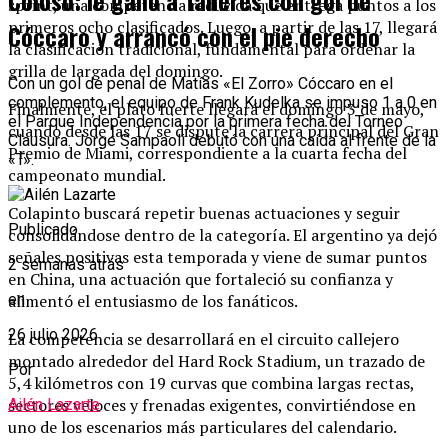
Coloso: le ganó a Talleres con gol de
sprint, una competencia reducida que entrega puntos a los
primeros ocho clasificados. Luego, a partir de las 17, llegará
Cóccaro y arrancó con el pie derecho
la clasificación tradicional, fundamental para ordenar la
grilla de largada del domingo.
Con un gol de penal de Matías «El Zorro» Cóccaro en el
complemento, el equipo de Frank Kudelka se impuso 1 a 0 en
Finalmente, el plato fuerte llegará el domingo 3 de mayo,
el Parque Independencia por la primera fecha del Torneo
cuando desde las 17 se dispute la carrera principal del Gran
Clausura. Jorge Sampaoli debutó con una caída al frente de la
Premio de Miami, correspondiente a la cuarta fecha del
«T».
campeonato mundial.
Colapinto buscará repetir buenas actuaciones y seguir
Publicado
consolidándose dentro de la categoría. El argentino ya dejó
señales positivas esta temporada y viene de sumar puntos
2 semanas atrás
en China, una actuación que fortaleció su confianza y
alimentó el entusiasmo de los fanáticos.
en
26 julio 2026
La competencia se desarrollará en el circuito callejero
montado alrededor del Hard Rock Stadium, un trazado de
Por
5,4 kilómetros con 19 curvas que combina largas rectas,
sectores veloces y frenadas exigentes, convirtiéndose en
Ailén Lazarte
uno de los escenarios más particulares del calendario.