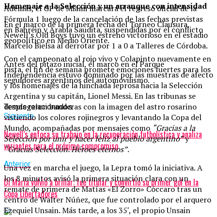
Homenaje a la Selección y un arranque con intensidad
Además, el GP de Miami marcará el regreso oficial de la
Fórmula 1 luego de la cancelación de las fechas previstas
En el marco de la primera fecha del Torneo Clausura,
en Bahréin y Arabia Saudita, suspendidas por el conflicto
Newell’s Old Boys tuvo un estreno victorioso en el estadio
geopolítico en Medio Oriente.
Marcelo Bielsa al derrotar por 1 a 0 a Talleres de Córdoba.
Con el campeonato al rojo vivo y Colapinto nuevamente en
Antes del pitazo inicial, el marco en el Parque
pista, el fin de semana promete emociones fuertes para los
Independencia estuvo dominado por las muestras de afecto
seguidores argentinos del automovilismo.
y los homenajes de la hinchada leprosa hacia la Selección
Argentina y su capitán, Lionel Messi. En las tribunas se
desplegaron banderas con la imagen del astro rosarino
Temas relacionados:
Siguente
vistiendo los colores rojinegros y levantando la Copa del
Mundo, acompañadas por mensajes como
“Gracias a la
Newell’s enfoca su trabajo en la recuperación futbolística y analiza
Selección por unir y hacer feliz al pueblo argentino”
y
variantes para el próximo compromiso
“Gracias Selección. Héroes eternos”
.
Anterior
Una vez en marcha el juego, la Lepra tomó la iniciativa. A
los 8 minutos avisó la primera situación clara con un
Di María volvió a brillar: fue titular y convirtió su primer gol en la
remate de primera de Matías «El Zorro» Cóccaro tras un
Copa Libertadores
centro de Walter Núñez, que fue controlado por el arquero
Ezequiel Unsain. Más tarde, a los 35′, el propio Unsain