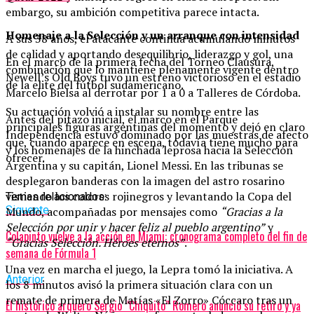
embargo, su ambición competitiva parece intacta.
Homenaje a la Selección y un arranque con intensidad
A sus 38 años, el atacante continúa acumulando minutos
de calidad y aportando desequilibrio, liderazgo y gol, una
En el marco de la primera fecha del Torneo Clausura,
combinación que lo mantiene plenamente vigente dentro
Newell’s Old Boys tuvo un estreno victorioso en el estadio
de la elite del fútbol sudamericano.
Marcelo Bielsa al derrotar por 1 a 0 a Talleres de Córdoba.
Su actuación volvió a instalar su nombre entre las
Antes del pitazo inicial, el marco en el Parque
principales figuras argentinas del momento y dejó en claro
Independencia estuvo dominado por las muestras de afecto
que, cuando aparece en escena, todavía tiene mucho para
y los homenajes de la hinchada leprosa hacia la Selección
ofrecer.
Argentina y su capitán, Lionel Messi. En las tribunas se
desplegaron banderas con la imagen del astro rosarino
vistiendo los colores rojinegros y levantando la Copa del
Temas relacionados:
Siguente
Mundo, acompañadas por mensajes como
“Gracias a la
Selección por unir y hacer feliz al pueblo argentino”
y
Colapinto vuelve a la acción en Miami: cronograma completo del fin de
“Gracias Selección. Héroes eternos”
.
semana de Fórmula 1
Una vez en marcha el juego, la Lepra tomó la iniciativa. A
Anterior
los 8 minutos avisó la primera situación clara con un
remate de primera de Matías «El Zorro» Cóccaro tras un
El histórico arquero Sergio “Chiquito” Romero anunció su retiro y ya