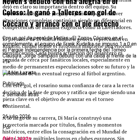
Newell’s debutó con una alegría en el
dejó en claro su importancia dentro del equipo. Su
Coloso: le ganó a Talleres con gol de
experiencia, visión de juego y capacidad para resolver
situaciones complejas continúan siendo un diferencial en
Cóccaro y arrancó con el pie derecho
competencias de máxima exigencia como la Libertadores.
Con un gol de penal de Matías «El Zorro» Cóccaro en el
El presente de Di María también genera repercusión en
complemento, el equipo de Frank Kudelka se impuso 1 a 0 en
Rosario, ciudad donde el futbolista mantiene una enorme
el Parque Independencia por la primera fecha del Torneo
identificación. Cada buena actuación del delantero es
Clausura. Jorge Sampaoli debutó con una caída al frente de la
seguida de cerca por fanáticos locales, especialmente en
«T».
medio de permanentes especulaciones sobre su futuro y la
posibilidad de un eventual regreso al fútbol argentino.
Publicado
Con este gol, el rosarino suma confianza de cara a la recta
decisiva de la fase de grupos y ratifica que sigue siendo una
2 semanas atrás
pieza clave en el objetivo de avanzar en el torneo
continental.
en
26 julio 2026
A lo largo de su carrera, Di María construyó una
trayectoria marcada por títulos, finales y momentos
Por
históricos, entre ellos la consagración en el Mundial de
Qatar 2022 y múltiples logros en clubes europeos. Sin
Ailén Lazarte