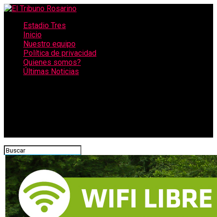
Estadio Tres
Inicio
Nuestro equipo
Política de privacidad
Quienes somos?
Últimas Noticias
CONECTATE CON NOSOTROS