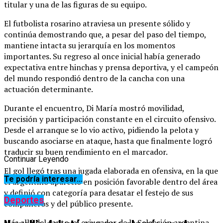
titular y una de las figuras de su equipo.
El futbolista rosarino atraviesa un presente sólido y
continúa demostrando que, a pesar del paso del tiempo,
mantiene intacta su jerarquía en los momentos
importantes. Su regreso al once inicial había generado
expectativa entre hinchas y prensa deportiva, y el campeón
del mundo respondió dentro de la cancha con una
actuación determinante.
Durante el encuentro, Di María mostró movilidad,
precisión y participación constante en el circuito ofensivo.
Desde el arranque se lo vio activo, pidiendo la pelota y
buscando asociarse en ataque, hasta que finalmente logró
traducir su buen rendimiento en el marcador.
Continuar Leyendo
El gol llegó tras una jugada elaborada en ofensiva, en la que
Te podría interesar...
el argentino apareció en posición favorable dentro del área
y definió con categoría para desatar el festejo de sus
Deportes
compañeros y del público presente.
Más allá del tanto, el exjugador de la Selección argentina