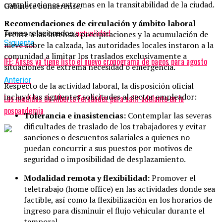
complicaciones extremas en la transitabilidad de la ciudad.
Gabinete bonaerense.
Recomendaciones de circulación y ámbito laboral
Temas relacionados:
actualidad
Frente a las intensas precipitaciones y la acumulación de
Siguente
nieve sobre la calzada, las autoridades locales instaron a la
comunidad a limitar los traslados exclusivamente a
IFE: Anses ya tiene listo el nuevo cronograma de pagos para agosto
situaciones de extrema necesidad o emergencia.
Anterior
Respecto de la actividad laboral, la disposición oficial
incluyó las siguientes solicitudes al sector empleador:
Las medidas de Alberto Fernández para salir adelante en la
pospandemia
Tolerancia e inasistencias:
Contemplar las severas
dificultades de traslado de los trabajadores y evitar
sanciones o descuentos salariales a quienes no
puedan concurrir a sus puestos por motivos de
seguridad o imposibilidad de desplazamiento.
Modalidad remota y flexibilidad:
Promover el
teletrabajo (home office) en las actividades donde sea
factible, así como la flexibilización en los horarios de
ingreso para disminuir el flujo vehicular durante el
temporal.