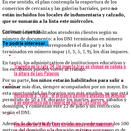
En ese sentido, el plan contempla la reapertura de los
comercios de cercanía y las galerías barriales, pero
no
están incluidos los locales de indumentaria y calzado,
que se sumarán a la lista este miércoles.
Los comercios habilitados atenderán clientes según su
Continuar Leyendo
número de documento: a los DNI terminados en número
Te podría interesar...
par (0, 2, 4, 6, 8) les corresponderá el día par y a los
terminados en número impar (1, 3, 5, 7, 9), los días impares.
En tanto, los administrativos de instituciones educativas y
Tragedia en la ruta 34: Un muerto tras un choque en cadena a
los escribanos pueden volver al trabajo.
la altura de Luis Palacios
Por su parte
, los niños estarán habilitados para salir a
caminar
más días, siempre acompañados por un mayor. En
esta oportunidad, los horarios son más amplios, ya que está
Detuvieron a “Yaka”, el presunto gatillero acusado de asesinar
permitido de 10 a 18, durante los martes, jueves, sábados y
a un exprefecto para robarle en barrio Las Flores Sur
domingos, y comienzan este 22 de julio y sin restricción
según el DNI.
Además, la distancia del recorrido no puede superar los 500
Fenómeno de El Niño: Guía de consejos y mantenimiento
metros del domicilio y la duración máxima por paseo es de