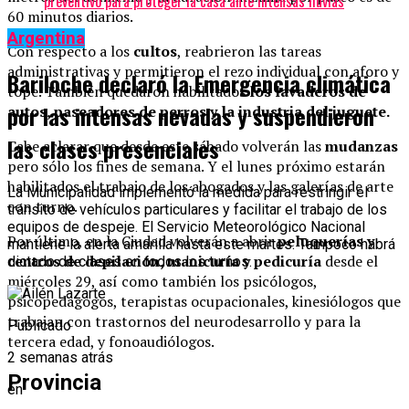
preventivo para proteger la casa ante intensas lluvias
60 minutos diarios.
Argentina
Con respecto a los
cultos
, reabrieron las tareas
administrativas y permitieron el rezo individual con aforo y
Bariloche declaró la Emergencia climática
tope. También quedaron habilitados
los lavaderos de
por las intensas nevadas y suspendieron
autos, paseadores de perros y la industria del juguete.
las clases presenciales
Cabe aclarar que desde este sábado volverán las
mudanzas
pero sólo los fines de semana. Y el lunes próximo estarán
habilitados el trabajo de los abogados y las galerías de arte
La Municipalidad implementó la medida para restringir el
con turno.
tránsito de vehículos particulares y facilitar el trabajo de los
equipos de despeje. El Servicio Meteorológico Nacional
Por último, en la Ciudad volverán a abrir
peluquerías y
mantiene la alerta amarilla hasta este martes. Tampoco habrá
centros de depilación, manicuría y pedicuría
desde el
dictado de clases en todos los turnos.
miércoles 29, así como también los psicólogos,
psicopedagogos, terapistas ocupacionales, kinesiólogos que
trabajan con trastornos del neurodesarrollo y para la
Publicado
tercera edad, y fonoaudiólogos.
2 semanas atrás
Provincia
en