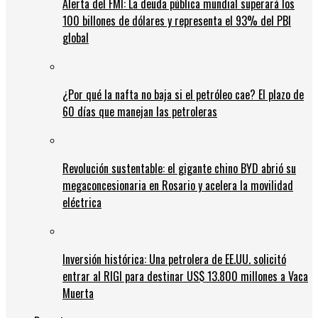
Alerta del FMI: La deuda pública mundial superará los
100 billones de dólares y representa el 93% del PBI
global
¿Por qué la nafta no baja si el petróleo cae? El plazo de
60 días que manejan las petroleras
Revolución sustentable: el gigante chino BYD abrió su
megaconcesionaria en Rosario y acelera la movilidad
eléctrica
Inversión histórica: Una petrolera de EE.UU. solicitó
entrar al RIGI para destinar US$ 13.800 millones a Vaca
Muerta