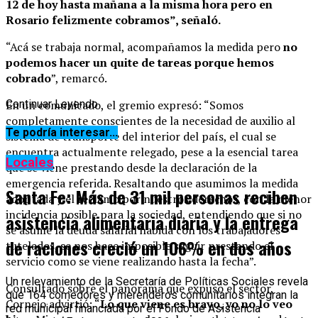
12 de hoy hasta mañana a la misma hora pero en
Rosario felizmente cobramos”, señaló.
“Acá se trabaja normal, acompañamos la medida pero
no
podemos hacer un quite de tareas porque hemos
cobrado
”, remarcó.
En un comunicado, el gremio expresó: “Somos
Continuar Leyendo
completamente conscientes de la necesidad de auxilio al
Te podría interesar...
sistema de transporte del interior del país, el cual se
encuentra actualmente relegado, pese a la esencial tarea
Locales
que se viene prestando desde la declaración de la
emergencia referida. Resaltando que asumimos la medida
Santa Fe: Más de 31 mil personas reciben
adoptada y el reclamo por nuestros derechos, con la menor
incidencia posible para la sociedad, entendiendo que si no
asistencia alimentaria diaria y la entrega
se asume la deuda salarial habida con los trabajadores
de raciones creció un 106% en dos años
tutelados, se nos hace imposible seguir prestando el
servicio como se viene realizando hasta la fecha”.
Un relevamiento de la Secretaría de Políticas Sociales revela
Consultado sobre el panorama que expuso el sector,
que 164 comedores y merenderos comunitarios integran la
Cornejo advirtió: “
Lo que viene es bravo, yo no lo veo
red municipal financiada por el Fondo de Asistencia