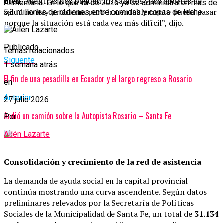
bien.
Mientras nos paguen los salarios y los aportes de
Alimentaria. En lo que va de 2026 ya se administraron más de
salud no hay problema pero lamentablemente puede pasar
5,3 millones de raciones entre comidas y copas de leche.
porque la situación está cada vez más difícil”, dijo.
Publicado
Temas relacionados:
Siguente
1 semana atrás
El fin de una pesadilla en Ecuador y el largo regreso a Rosario
en
Anterior
27 julio 2026
Ardió un camión sobre la Autopista Rosario – Santa Fe
Por
Ailén Lazarte
Consolidación y crecimiento de la red de asistencia
La demanda de ayuda social en la capital provincial
continúa mostrando una curva ascendente. Según datos
preliminares relevados por la Secretaría de Políticas
Sociales de la Municipalidad de Santa Fe, un total de
31.134