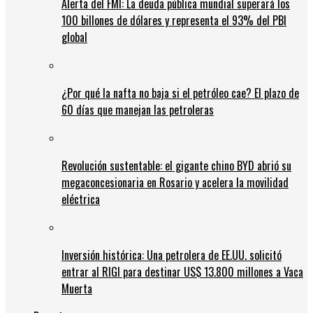
Alerta del FMI: La deuda pública mundial superará los
100 billones de dólares y representa el 93% del PBI
global
¿Por qué la nafta no baja si el petróleo cae? El plazo de
60 días que manejan las petroleras
Revolución sustentable: el gigante chino BYD abrió su
megaconcesionaria en Rosario y acelera la movilidad
eléctrica
Inversión histórica: Una petrolera de EE.UU. solicitó
entrar al RIGI para destinar US$ 13.800 millones a Vaca
Muerta