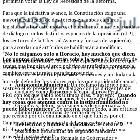
permitan votar la Ley de Necesidad de la Reforma.
Para que la iniciativa avance, la Constitución exige una
mayoría calificada de dos tercios en ambas cámaras
legislativas. Por este motivo, el oficialismo mantiene rondas
de diálogo con los distintos espacios de la oposición (el PJ,
los sectores de la Libertad Avanza y fuerzas de izquierda)
para acordar qué artículos se habilitarán a modificar.
“
No le caigamos solo a Horacio, hay muchos que dicen
Los puntos clave que están sobre la mesa
El borrador de
que son moderados…
Somos un espacio amplio en el que
temas que impulsa el arco político santafesino contempla
obviamente existen diferencias. Pero tenemos que hacer un
cambios estructurales para la provincia:
esfuerzo por encontrar posiciones comunes y no dudar a la
hora de defender los valores con los que nos identificamos”,
Autonomía Municipal:
Un reclamo histórico para
sostuvo el ex presidente en diálogo con los dirigentes del
ciudades como
Rosario
y la capital provincial.
PRO con los que habló los últimos días. Y agregó: “
Cuando
Permitirá a los municipios dictar sus propias Cartas
hay cosas que atentan contra la institucionalidad no
Orgánicas, definir sus esquemas de gobernanza y
puede haber matices
”. Se refería, sobre todo, a las críticas
administrar recursos de forma directa.
que recibió por el comunicado en el que Juntos por el
Cambio afirmó que la muerte del ex secretario de Cristina
Reelección y límites a mandatos:
Se debate la
Kirchner, Fabián Gutiérrez, era “un crimen de extrema
posibilidad de habilitar un segundo mandato
gravedad institucional”.
consecutivo para la fórmula de Gobernador y