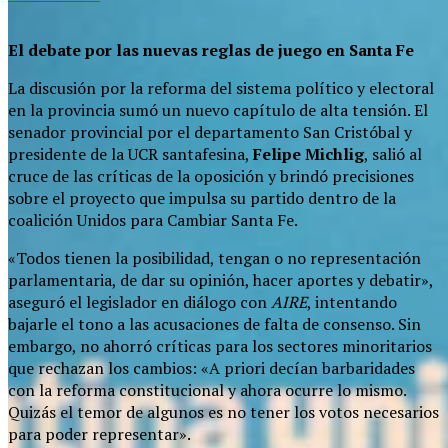
El debate por las nuevas reglas de juego en Santa Fe
La discusión por la reforma del sistema político y electoral
en la provincia sumó un nuevo capítulo de alta tensión. El
senador provincial por el departamento San Cristóbal y
presidente de la UCR santafesina,
Felipe Michlig
, salió al
cruce de las críticas de la oposición y brindó precisiones
sobre el proyecto que impulsa su partido dentro de la
coalición Unidos para Cambiar Santa Fe.
«Todos tienen la posibilidad, tengan o no representación
parlamentaria, de dar su opinión, hacer aportes y debatir»,
aseguró el legislador en diálogo con
AIRE
, intentando
bajarle el tono a las acusaciones de falta de consenso. Sin
embargo, no ahorró críticas para los sectores minoritarios
que rechazan los cambios: «A priori decían barbaridades
con la reforma constitucional y ahora ocurre lo mismo.
Quizás el temor de algunos es no tener los votos necesarios
para poder representar».