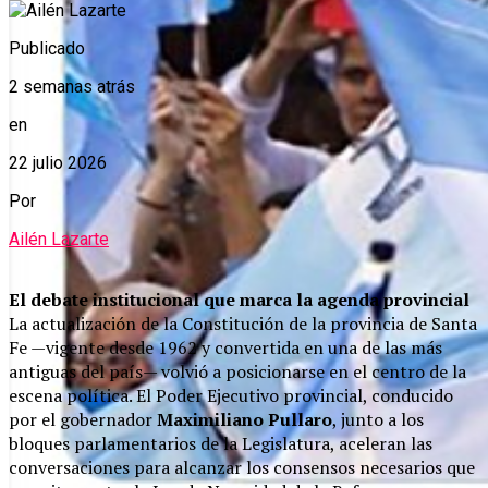
Publicado
2 semanas atrás
en
22 julio 2026
Por
Ailén Lazarte
El debate institucional que marca la agenda provincial
La actualización de la Constitución de la provincia de Santa
Fe —vigente desde 1962 y convertida en una de las más
antiguas del país— volvió a posicionarse en el centro de la
escena política. El Poder Ejecutivo provincial, conducido
por el gobernador
Maximiliano Pullaro
, junto a los
bloques parlamentarios de la Legislatura, aceleran las
conversaciones para alcanzar los consensos necesarios que