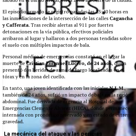
sábado en el barrio Alvear, en la zona suroeste de la ciudad.
El episodio armado se registró pasadas las 23:40 horas en
las inmediaciones de la intersección de las calles
Cagancha
y Cafferata
. Tras recibir alertas al 911 por fuertes
detonaciones en la vía pública, efectivos policiales
arribaron al lugar y hallaron a dos personas tendidas sobre
el suelo con múltiples impactos de bala.
Personal médico de emergencias constató en el lugar la
muerte de
Cristian Emanuel Lucero, de 24 años
, quien
presentó dos heridas de arma de fuego localizadas en el
tórax y en la zona del cuello.
En tanto, una joven identificada con las iniciales
N.L.M.
,
también de 24 años, sufrió un impacto de bala en la región
abdominal. Fue derivada de urgencia al Hospital de
Emergencias Clemente Álvarez (HECA), donde permanece
internada con pronóstico reservado y en estado de extrema
gravedad.
La mecánica del ataque y las pericias