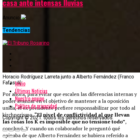
casa ante intensas lluvias
Anuncio
Tendencias
Horacio Rodríguez Larreta junto a Alberto Fernández (Franco
Inicio
Fafasuli)
Últimas Noticias
Por ahora, para evitar que escalen las diferencias internas y
Nuestro equipo
poder avanzar en el objetivo de mantener a la oposición
Política de privacidad
unida, el ex presidente prefiere responsabilizar por todo al
kirchnerismo.
“El nivel de conflictividad al que llevan
Copyright © 2021. todos los derechos reservados.
las cosas los K es imposible que no tensione todo”
,
concluyó. Y cuando un colaborador le preguntó qué
opinaba de que Alberto Fernández se hubiera referido a