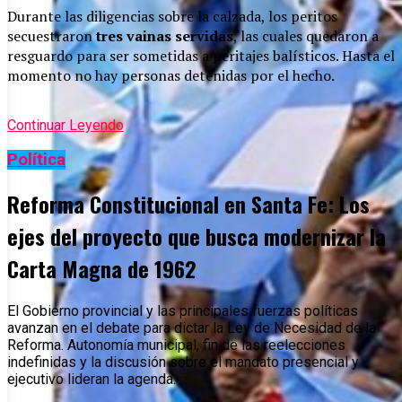
Durante las diligencias sobre la calzada, los peritos
secuestraron
tres vainas servidas
, las cuales quedaron a
resguardo para ser sometidas a peritajes balísticos. Hasta el
momento no hay personas detenidas por el hecho.
Continuar Leyendo
Política
Reforma Constitucional en Santa Fe: Los
ejes del proyecto que busca modernizar la
Carta Magna de 1962
El Gobierno provincial y las principales fuerzas políticas
avanzan en el debate para dictar la Ley de Necesidad de la
Reforma. Autonomía municipal, fin de las reelecciones
indefinidas y la discusión sobre el mandato presencial y
ejecutivo lideran la agenda.