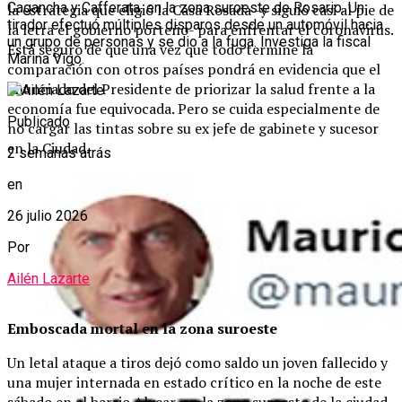
Cagancha y Cafferata, en la zona suroeste de Rosario. Un
la estrategia que eligió la Casa Rosada -y siguió casi al pie de
tirador efectuó múltiples disparos desde un automóvil hacia
la letra el gobierno porteño- para enfrentar el coronavirus.
un grupo de personas y se dio a la fuga. Investiga la fiscal
Está seguro de que una vez que todo termine la
Marina Vigo.
comparación con otros países pondrá en evidencia que el
enunciado del Presidente de priorizar la salud frente a la
economía fue equivocada. Pero se cuida especialmente de
Publicado
no cargar las tintas sobre su ex jefe de gabinete y sucesor
en la Ciudad.
2 semanas atrás
en
26 julio 2026
Por
Ailén Lazarte
Emboscada mortal en la zona suroeste
Un letal ataque a tiros dejó como saldo un joven fallecido y
una mujer internada en estado crítico en la noche de este