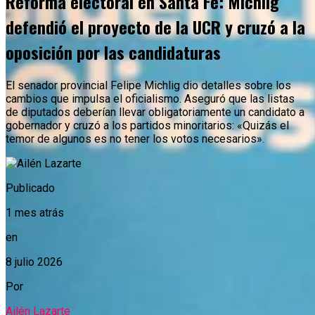
Reforma electoral en Santa Fe: Michlig
defendió el proyecto de la UCR y cruzó a la
oposición por las candidaturas
El senador provincial Felipe Michlig dio detalles sobre los
cambios que impulsa el oficialismo. Aseguró que las listas
de diputados deberían llevar obligatoriamente un candidato a
gobernador y cruzó a los partidos minoritarios: «Quizás el
temor de algunos es no tener los votos necesarios».
Publicado
1 mes atrás
en
8 julio 2026
Por
Ailén Lazarte