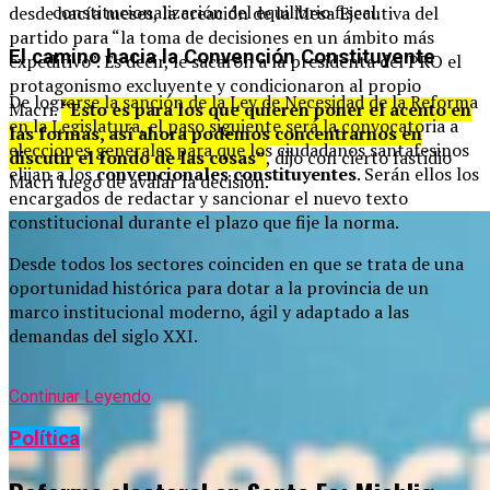
constitucionalización del equilibrio fiscal.
desde hacía meses, la creación de la Mesa Ejecutiva del
partido para “la toma de decisiones en un ámbito más
El camino hacia la Convención Constituyente
expeditivo”. Es decir, le sacaron a la presidenta del PRO el
protagonismo excluyente y condicionaron al propio
De lograrse la sanción de la Ley de Necesidad de la Reforma
Macri.
“Esto es para los que quieren poner el acento en
en la Legislatura, el paso siguiente será la convocatoria a
las formas, así ahora podemos concentrarnos en
elecciones generales para que los ciudadanos santafesinos
discutir el fondo de las cosas”
, dijo con cierto fastidio
elijan a los
convencionales constituyentes
. Serán ellos los
Macri luego de avalar la decisión.
encargados de redactar y sancionar el nuevo texto
constitucional durante el plazo que fije la norma.
Desde todos los sectores coinciden en que se trata de una
oportunidad histórica para dotar a la provincia de un
marco institucional moderno, ágil y adaptado a las
demandas del siglo XXI.
Continuar Leyendo
Política