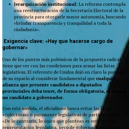
Jerarquización institucional:
La reforma contempla
una reestructuración de la Secretaría Electoral de la
provincia para otorgarle mayor autonomía, buscando
«brindar transparencia y tranquilidad a toda la
ciudadanía».
Exigencia clave: «Hay que hacerse cargo de
gobernar»
Uno de los puntos más polémicos de la propuesta radical
tiene que ver con las condiciones para armar las listas
legislativas. El referente de Unidos dejó en claro la postura
de su espacio al considerar fundamental que
cualquier
alianza que presente candidatos a diputados
provinciales deba tener, de forma obligatoria, al menos
un candidato a gobernador
.
Con esta medida, el oficialismo busca evitar las listas
«colectoras» o puramente legislativas de partidos chicos.
«De lo contrario, lo único que plantean es estar en una
representación legislativa, pero de gobernar no se hacen