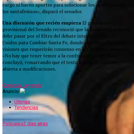
cargo ni hacen aportes para solucionar los problemas de
los santafesinos», disparó el senador.
Una discusión que recién empieza
El presidente
provisional del Senado reconoció que la propuesta todavía
debe pasar por el filtro del debate interno dentro de
Unidos para Cambiar Santa Fe, donde coexisten distintas
visiones que requerirán consenso en las próximas semanas.
«No hay que tener temor a la confrontación de ideas»,
concluyó, remarcando que el texto actual es una base
abierta a modificaciones.
Continuar Leyendo
Anuncio
Últimas
Tendencias
Policiales
2 días atrás