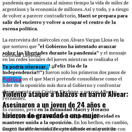
pandemia que amenaza al mismo tiempo la vida de miles de
argentinos y la economía de millones. Así y todo, y a riesgo
de volver a parecer contradictorio,
Macri se prepara para
salir del encierro y volver a ocupar el centro de la
escena política.
La entrevista del miércoles con Álvaro Vargas Llosa en la
que sostuvo que
“el Gobierno ha intentado avanzar
sobre las libertades durante la pandemia”
y el mensaje
Continuar Leyendo
en las redes sociales del jueves mientras se realizaba el
banderazo (
“¡LIBRES! ¡¡Feliz Día de la
Te podría interesar...
Independencia!!”)
fueron solo los primeros dos pasos de
un plan con el que Macri pretende consolidarse como el
Política
líder de la oposición más dura al Gobierno y confrontar
directamente con Cristina Kirchner, y no con Alberto
Violento ataque a balazos en barrio Alvear:
Fernández.
Asesinaron a un joven de 24 años e
Es curioso, pero
en la intimidad Macri y Horacio
hirieron de gravedad a una mujer
Rodríguez Larreta coinciden en que su prioridad es
mantener unida a la oposición.
En los hechos, en cambio,
surgen las diferencias. El ex presidente es muy crítico con
Ocurrió durante la noche de este sábado en el cruce de