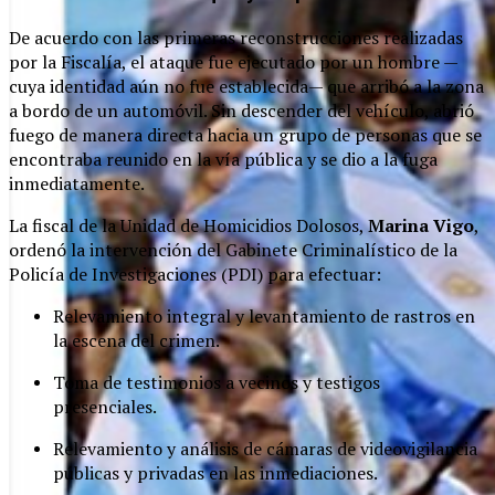
De acuerdo con las primeras reconstrucciones realizadas
por la Fiscalía, el ataque fue ejecutado por un hombre —
cuya identidad aún no fue establecida— que arribó a la zona
a bordo de un automóvil. Sin descender del vehículo, abrió
fuego de manera directa hacia un grupo de personas que se
encontraba reunido en la vía pública y se dio a la fuga
inmediatamente.
La fiscal de la Unidad de Homicidios Dolosos,
Marina Vigo
,
ordenó la intervención del Gabinete Criminalístico de la
Policía de Investigaciones (PDI) para efectuar:
Relevamiento integral y levantamiento de rastros en
la escena del crimen.
Toma de testimonios a vecinos y testigos
presenciales.
Relevamiento y análisis de cámaras de videovigilancia
públicas y privadas en las inmediaciones.