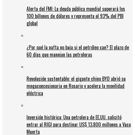
Alerta del FMI: La deuda pública mundial superará los
100 billones de dólares y representa el 93% del PBI
global
¿Por qué la nafta no baja si el petróleo cae? El plazo de
60 días que manejan las petroleras
Revolución sustentable: el gigante chino BYD abrió su
megaconcesionaria en Rosario y acelera la movilidad
eléctrica
Inversión histórica: Una petrolera de EE.UU. solicitó
entrar al RIGI para destinar US$ 13.800 millones a Vaca
Muerta