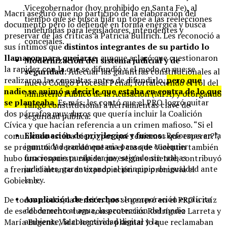
Vicegobernador (hoy prohibido en Santa Fe), al
Macri aseguró que no participó de la elaboración del
tiempo que se busca fijar un tope a las reelecciones
documento pero lo defiende en forma enérgica y busca
indefinidas para legisladores, intendentes y
preservar de las críticas a Patricia Bullrich. Les reconoció a
concejales.
sus íntimos que
distintos integrantes de su partido lo
llamaron para quejarse
, aunque aclaró que cuestionaron
Modernización del sistema judicial y de
la rapidez con la que se difundió y el modo en que se
seguridad:
Adecuar las garantías constitucionales al
realizaron las consultas antes de difundirlo,
pero que
nuevo Código Procesal Penal, fortaleciendo el rol del
nadie se animó a decirle que estaba en contra de lo que
Ministerio Público de la Acusación (MPA) y otorgando
se planteaba.
Es más, les contó que el PRO logró quitar
rango constitucional a herramientas clave de
dos párrafos muy duros que quería incluir la Coalición
seguridad pública.
Cívica y que hacían referencia a un crimen mafioso. “Si el
Eliminación de privilegios y fueros:
Reformas en la
comunicado estaba bien, ¿por qué teníamos que esperar?”,
inmunidad parlamentaria para que cualquier
se preguntó. Y recordó que en el caso de Vicentin también
funcionario pueda ser investigado sin trabas
hubo una respuesta rápida que, según entiende, contribuyó
judiciales, garantizando el principio de igualdad ante
a frenar el intento de expropiación que promovía el
la ley.
Gobierno.
Ampliación de derechos:
Incorporación explícita
De todos modos, la tensión que se generó en el PRO a raíz
del derecho al agua, la protección del medio
de ese documento tuvo consecuencias. Rodríguez Larreta y
ambiente, la conectividad digital y la
María Eugenia Vidal lograron plasmar lo que reclamaban