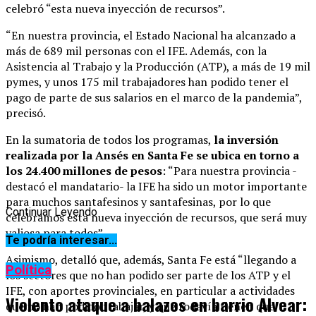
celebró “esta nueva inyección de recursos”.
“En nuestra provincia, el Estado Nacional ha alcanzado a
más de 689 mil personas con el IFE. Además, con la
Asistencia al Trabajo y la Producción (ATP), a más de 19 mil
pymes, y unos 175 mil trabajadores han podido tener el
pago de parte de sus salarios en el marco de la pandemia”,
precisó.
En la sumatoria de todos los programas,
la inversión
realizada por la Ansés en Santa Fe se ubica en torno a
los 24.400 millones de pesos
: “Para nuestra provincia -
destacó el mandatario- la IFE ha sido un motor importante
para muchos santafesinos y santafesinas, por lo que
Continuar Leyendo
celebramos esta nueva inyección de recursos, que será muy
valiosa para todos”.
Te podría interesar...
Asimismo, detalló que, además, Santa Fe está “llegando a
Política
los sectores que no han podido ser parte de los ATP y el
IFE, con aportes provinciales, en particular a actividades
Violento ataque a balazos en barrio Alvear:
que no han podido trabajar, y que todavía tienen que