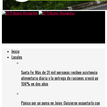
El Tribuno Rosarino
Perotti resaltó la vigencia del IFE en Santa Fe: “No hay nadie
que reclame y no tenga razón”
Inicio
Locales
Santa Fe: Más de 31 mil personas reciben asistencia
alimentaria diaria y la entrega de raciones creció un
106% en dos años
Pánico por un puma en Jujuy: Quisieron espantarlo con