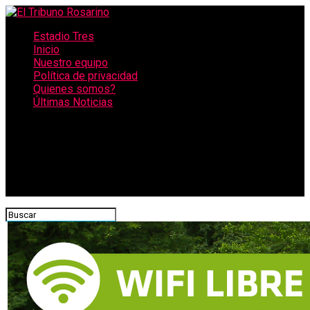
Estadio Tres
Inicio
Nuestro equipo
Política de privacidad
Quienes somos?
Últimas Noticias
CONECTATE CON NOSOTROS