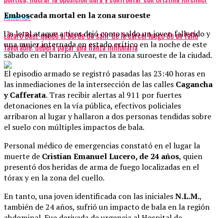
Emboscada mortal en la zona suroeste
Anterior
Un letal ataque a tiros dejó como saldo un joven fallecido y
Lázaro Báez quedó al borde de salir de la cárcel luego de un fallo
una mujer internada en estado crítico en la noche de este
favorable: deberá pagar una fianza millonaria
sábado en el barrio Alvear, en la zona suroeste de la ciudad.
El episodio armado se registró pasadas las 23:40 horas en
las inmediaciones de la intersección de las calles
Cagancha
y Cafferata
. Tras recibir alertas al 911 por fuertes
detonaciones en la vía pública, efectivos policiales
arribaron al lugar y hallaron a dos personas tendidas sobre
el suelo con múltiples impactos de bala.
Personal médico de emergencias constató en el lugar la
muerte de
Cristian Emanuel Lucero, de 24 años
, quien
presentó dos heridas de arma de fuego localizadas en el
tórax y en la zona del cuello.
En tanto, una joven identificada con las iniciales
N.L.M.
,
también de 24 años, sufrió un impacto de bala en la región
abdominal. Fue derivada de urgencia al Hospital de