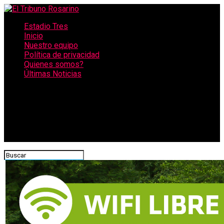
Estadio Tres
Inicio
Nuestro equipo
Política de privacidad
Quienes somos?
Últimas Noticias
CONECTATE CON NOSOTROS