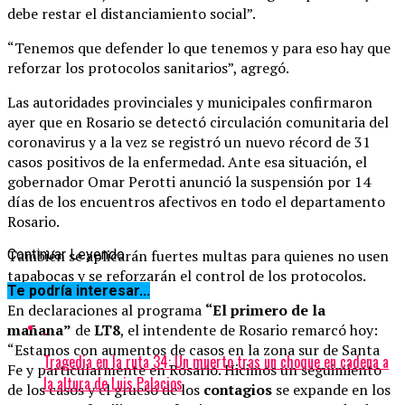
debe restar el distanciamiento social”.
“Tenemos que defender lo que tenemos y para eso hay que
reforzar los protocolos sanitarios”, agregó.
Las autoridades provinciales y municipales confirmaron
ayer que en Rosario se detectó circulación comunitaria del
coronavirus y a la vez se registró un nuevo récord de 31
casos positivos de la enfermedad. Ante esa situación, el
gobernador Omar Perotti anunció la suspensión por 14
días de los encuentros afectivos en todo el departamento
Rosario.
También se aplicarán fuertes multas para quienes no usen
Continuar Leyendo
tapabocas y se reforzarán el control de los protocolos.
Te podría interesar...
En declaraciones al programa
“El primero de la
mañana”
de
LT8
, el intendente de Rosario remarcó hoy:
“Estamos con aumentos de casos en la zona sur de Santa
Tragedia en la ruta 34: Un muerto tras un choque en cadena a
Fe y particularmente en Rosario. Hicimos un seguimiento
la altura de Luis Palacios
de los casos y el grueso de los
contagios
se expande en los