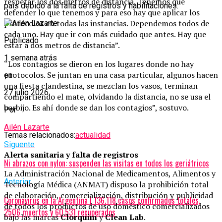
respetar los dos metros de distancia. Tenemos que
país debido a la falta de registros y habilitaciones.
defender lo que tenemos y para eso hay que aplicar los
protocolos en todas las instancias. Dependemos todos de
cada uno. Hay que ir con más cuidado que antes. Hay que
Publicado
estar a dos metros de distancia”.
1 semana atrás
“Los contagios se dieron en los lugares donde no hay
protocolos. Se juntan en una casa particular, algunos hacen
en
una fiesta clandestina, se mezclan los vasos, terminan
27 julio 2026
compartiendo el mate, olvidando la distancia, no se usa el
barbijo. Es ahí donde se dan los contagios”, sostuvo.
Por
Ailén Lazarte
Temas relacionados:
actualidad
Siguente
Alerta sanitaria y falta de registros
Ni abrazos con nylon: suspenden las visitas en todos los geriátricos
La Administración Nacional de Medicamentos, Alimentos y
Anterior
Tecnología Médica (ANMAT) dispuso la prohibición total
de elaboración, comercialización, distribución y publicidad
Coronavirus en la Argentina | 136.118 casos confirmados totales,
de todos los productos de uso doméstico comercializados
2506 muertos y 60.531 recuperados
bajo las marcas
Clorquim
y
Clean Lab
.