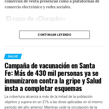
comercios de venta presencial como a plataformas de
comercio electrónico y redes sociales.
El caso de «Clorquim»
Mediante la
Disposición 4250/2026
publicada en el
Boletín Oficial, la ANMAT oficializó la prohibición sobre
CONTINUAR LEYENDO
todos los lotes de desinfectantes, limpiadores y
productos para tratamiento de superficies de la firma
Clorquim.
SALUD
La investigación determinó que los artículos no
Campaña de vacunación en Santa
contaban con el registro sanitario correspondiente.
Fe: Más de 430 mil personas ya se
Asimismo, la autoridad de control no pudo identificar
inmunizaron contra la gripe y Salud
un establecimiento habilitado responsable de su
insta a completar esquemas
manufactura, lo que impidió verificar las condiciones de
inocuidad y seguridad en las que fueron elaborados.
La cobertura alcanza a más de la mitad de la población
Inhabilitación para la línea «Clean
objetivo y supera en un 21% a las dosis aplicadas en el mismo
período del año anterior. Mientras cede la circulación de la