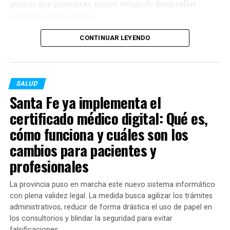
grupos que presentan mayor riesgo de desarrollar
complicaciones graves.
Alcance de las disposiciones
Al respecto, la ministra de Salud provincial,
Silvia
CONTINUAR LEYENDO
Desde el organismo fiscalizador remarcaron que la
Ciancio
, destacó que la planificación se adelantó
ausencia de inscripciones oficiales impide certificar la
estratégicamente para prevenir el impacto invernal:
verdadera composición química, eficacia, calidad y
procesos de fabricación de estos insumos.
SALUD
“Logramos superar el 50%
Santa Fe ya implementa el
Ambas marcas no podrán retornar al mercado hasta
de cobertura en la
certificado médico digital: Qué es,
tanto regularicen sus registros, inscriban sus fórmulas y
población objetivo gracias
obtengan las habilitaciones de los establecimientos
cómo funciona y cuáles son los
a un trabajo articulado en
productores ante las autoridades sanitarias
cambios para pacientes y
competentes.
centros de salud,
profesionales
hospitales y operativos
La provincia puso en marcha este nuevo sistema informático
territoriales desplegados
con plena validez legal. La medida busca agilizar los trámites
en toda la provincia”.
administrativos, reducir de forma drástica el uso de papel en
los consultorios y blindar la seguridad para evitar
falsificaciones.