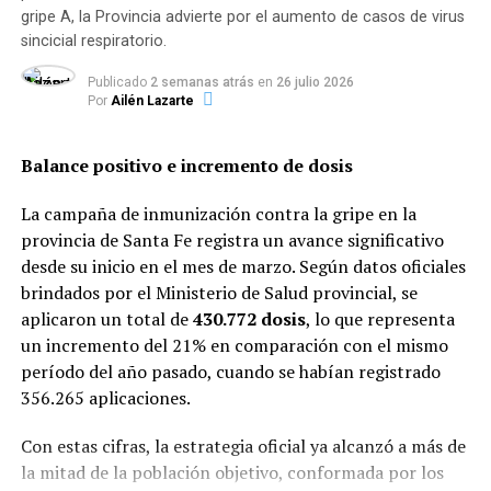
Lab»
gripe A, la Provincia advierte por el aumento de casos de virus
sincicial respiratorio.
Por otra parte, a través de la
Disposición 4424/2026
, el
organismo regulador impuso una restricción idéntica a
Publicado
2 semanas atrás
en
26 julio 2026
Por
Ailén Lazarte
la línea de productos domisanitarios de la marca Clean
Lab.
Balance positivo e incremento de dosis
La sanción alcanza a la totalidad de sus lotes, entre los
que se incluyen:
La campaña de inmunización contra la gripe en la
provincia de Santa Fe registra un avance significativo
Limpiadores universales y desinfectantes.
desde su inicio en el mes de marzo. Según datos oficiales
brindados por el Ministerio de Salud provincial, se
aplicaron un total de
430.772 dosis
, lo que representa
Insecticidas de uso doméstico.
un incremento del 21% en comparación con el mismo
período del año pasado, cuando se habían registrado
Aromatizantes de ambiente.
356.265 aplicaciones.
Artículos para el acabado y embellecimiento de
Con estas cifras, la estrategia oficial ya alcanzó a más de
superficies.
la mitad de la población objetivo, conformada por los