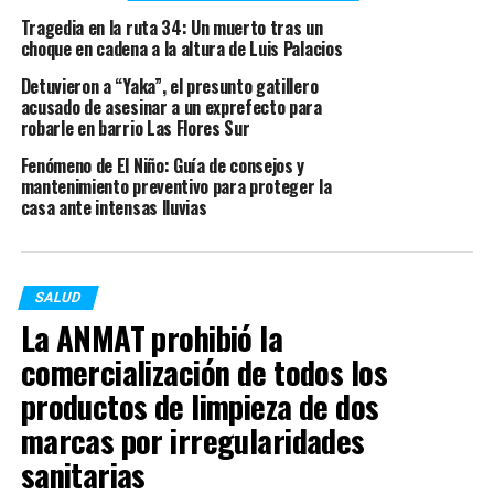
compañía del director del hospital, Juan Pablo Poletti.
Tragedia en la ruta 34: Un muerto tras un
choque en cadena a la altura de Luis Palacios
“Con la llegada del segundo componente
, esto
Detuvieron a “Yaka”, el presunto gatillero
garantiza y da una seguridad
a todos aquellos que
acusado de asesinar a un exprefecto para
accedieron a aplicarse la vacuna”, destacó Prieto.
robarle en barrio Las Flores Sur
“Estábamos todos expectantes porque lleguen las
Fenómeno de El Niño: Guía de consejos y
mantenimiento preventivo para proteger la
segundas dosis, para completar la inmunización del
casa ante intensas lluvias
plantel y que puedan trabajar más tranquilos, para
seguir dándole batalla al covid”, añadió Poletti
SALUD
La ANMAT prohibió la
TEMAS RELACIONADOS:
ACTUALIDAD
comercialización de todos los
SIGUENTE
productos de limpieza de dos
Coronavirus: la ANMAT aprobó el test argentino que
marcas por irregularidades
detecta al virus en cinco minutos
sanitarias
ANTERIOR
Según Nación, hay una suba «acelerada» de casos en