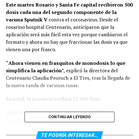
Este martes Rosario y Santa Fe capital recibieron 500
dosis cada una del segundo componente de la
vacuna Sputnik V
contra el coronavirus. Desde el
rosarino hospital Centenario, anticiparon que la
aplicación será más fácil esta vez porque cambiaron el
formato y ahora no hay que fraccionar las dosis ya que
vienen una por frasco.
“
Ahora vienen en frasquitos de monodosis lo que
simplifica la aplicación
”, explicó la directora del
Centenario Claudia Peoruch a El Tres, tras la llegada de
la nueva tanda de vacunas rusas.
En total, la provincia recibirá 12.500 dosis.
Llegó la segunda dosis de la vacuna al Centenario
CONTINUAR LEYENDO
Este martes también llegaron al santafesino Cullen
otras 500 dosis. El cargamento fue recibido allá por el
secretario de Salud de la provincia, Jorge Prieto
, en
TE PODRÍA INTERESAR...