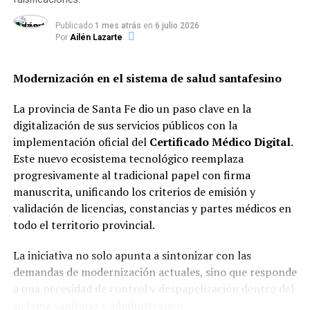
Desglose de dosis aplicadas por
Publicado
1 mes atrás
en
6 julio 2026
Por
Ailén Lazarte
grupo de riesgo
El reporte oficial detalló la distribución del esquema de
Modernización en el sistema de salud santafesino
inmunización hasta la fecha:
La provincia de Santa Fe dio un paso clave en la
Personas de 2 a 64 años con factores de
digitalización de sus servicios públicos con la
riesgo:
154.071 dosis.
implementación oficial del
Certificado Médico Digital
.
Este nuevo ecosistema tecnológico reemplaza
progresivamente al tradicional papel con firma
Mayores de 65 años:
140.935 dosis.
manuscrita, unificando los criterios de emisión y
validación de licencias, constancias y partes médicos en
Personal de salud:
50.846 dosis.
todo el territorio provincial.
Niños de 6 meses a 2 años:
44.522 dosis.
La iniciativa no solo apunta a sintonizar con las
demandas de modernización actuales, sino que responde
Personal esencial:
22.591 dosis.
a una necesidad de control y despapelización dentro del
sistema sanitario y administrativo.