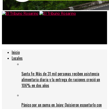
El Tribuno Rosarino
Según Nación, hay una suba «acelerada» de casos en jóvenes de
entre 15 y 19 años
Inicio
Locales
Santa Fe: Más de 31 mil personas reciben asistencia
alimentaria diaria y la entrega de raciones creció un
106% en dos años
Pánico por un puma en Jujuy: Quisieron espantarlo con