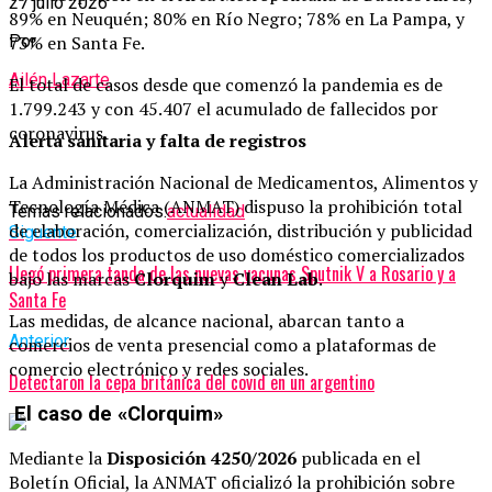
27 julio 2026
89% en Neuquén; 80% en Río Negro; 78% en La Pampa, y
73% en Santa Fe.
Por
Ailén Lazarte
El total de casos desde que comenzó la pandemia es de
1.799.243 y con 45.407 el acumulado de fallecidos por
coronavirus.
Alerta sanitaria y falta de registros
La Administración Nacional de Medicamentos, Alimentos y
Tecnología Médica (ANMAT) dispuso la prohibición total
Temas relacionados:
actualidad
de elaboración, comercialización, distribución y publicidad
Siguente
de todos los productos de uso doméstico comercializados
Llegó primera tanda de las nuevas vacunas Sputnik V a Rosario y a
bajo las marcas
Clorquim
y
Clean Lab
.
Santa Fe
Las medidas, de alcance nacional, abarcan tanto a
Anterior
comercios de venta presencial como a plataformas de
comercio electrónico y redes sociales.
Detectaron la cepa británica del covid en un argentino
El caso de «Clorquim»
Mediante la
Disposición 4250/2026
publicada en el
Boletín Oficial, la ANMAT oficializó la prohibición sobre