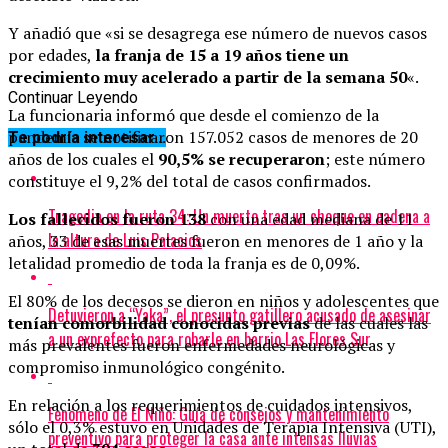
Y añadió que «si se desagrega ese número de nuevos casos
por edades,
la franja de 15 a 19 años tiene un
crecimiento muy acelerado a partir de la semana 50
«.
Continuar Leyendo
La funcionaria informó que desde el comienzo de la
pandemia se notificaron 157.052 casos de menores de 20
Te podría interesar...
años de los cuales el
90,5% se recuperaron
; este número
constituye el 9,2% del total de casos confirmados.
Tragedia en la ruta 34: Un muerto tras un choque en cadena a
Los fallecidos fueron 138
con una edad mediana de 11
la altura de Luis Palacios
años, 33 de esas muertes fueron en menores de 1 año y la
letalidad promedio de toda la franja es de 0,09%.
El 80% de los decesos se dieron en niños y adolescentes que
Detuvieron a “Yaka”, el presunto gatillero acusado de asesinar
tenían comorbilidad conocidas previas
de las cuales las
a un exprefecto para robarle en barrio Las Flores Sur
más prevalentes fueron enfermedades neurológicas y
compromiso inmunológico congénito.
En relación a los requerimientos de cuidados intensivos,
Fenómeno de El Niño: Guía de consejos y mantenimiento
sólo el 0,3% estuvo en Unidades de Terapia Intensiva (UTI),
preventivo para proteger la casa ante intensas lluvias