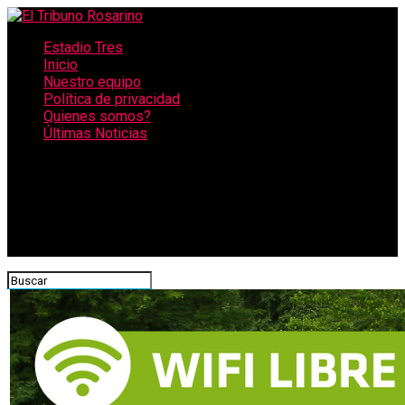
Estadio Tres
Inicio
Nuestro equipo
Política de privacidad
Quienes somos?
Últimas Noticias
CONECTATE CON NOSOTROS