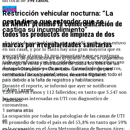
un total de
394 casos
.
Salud
Restricción vehicular nocturna: “La
gente tiene que entender que se
La ANMAT prohibió la comercialización de
castiga su incumplimiento”
todos los productos de limpieza de dos
marcas por irregularidades sanitarias
«Se trata de una población que se cuidó mucho, que estuvo
en sus casas, y por lo tanto hay una gran mayoría que es
susceptible al virus. Es muy importante que se sostenga
A través de publicaciones en el Boletín Oficial, el organismo
todo ese esfuerzo con los cuidados que ya conocemos: uso
restringió la venta y distribución de todos los lotes de las
de tapabocas, higiene de manos, distancia de dos metros,
marcas «Clorquim» y «Clean Lab». La medida rige para
ventilación de ambientes, etc.», remarcó Vizzotti.
comercios físicos y plataformas de venta digital en todo el
país debido a la falta de registros y habilitaciones.
Durante el reporte, se informó que ayer se notificaron
7.264 nuevos casos y 112 fallecidos; en tanto que 3.547 son
las personas internadas en UTI con diagnostico de
Publicado
coronavirus.
1 semana atrás
La ocupación por todas las patologías de las camas de UTI
en
en promedio de todo el país es del 53,8% en tanto que 59%
es la ocupación en el Área Metropolitana de Buenos Aires;