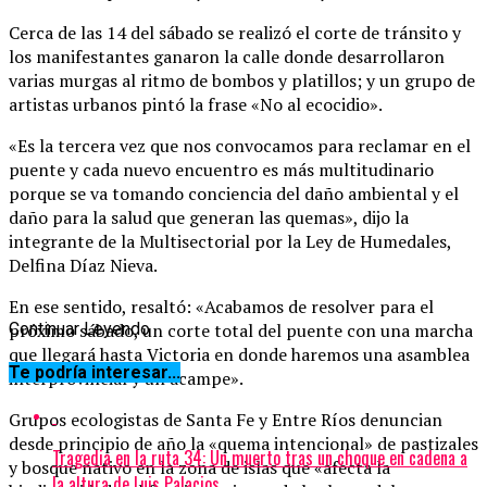
Cerca de las 14 del sábado se realizó el corte de tránsito y
los manifestantes ganaron la calle donde desarrollaron
varias murgas al ritmo de bombos y platillos; y un grupo de
artistas urbanos pintó la frase «No al ecocidio».
«Es la tercera vez que nos convocamos para reclamar en el
puente y cada nuevo encuentro es más multitudinario
porque se va tomando conciencia del daño ambiental y el
daño para la salud que generan las quemas», dijo la
integrante de la Multisectorial por la Ley de Humedales,
Delfina Díaz Nieva.
En ese sentido, resaltó: «Acabamos de resolver para el
próximo sábado, un corte total del puente con una marcha
Continuar Leyendo
que llegará hasta Victoria en donde haremos una asamblea
Te podría interesar...
interprovincial y un acampe».
Grupos ecologistas de Santa Fe y Entre Ríos denuncian
desde principio de año la «quema intencional» de pastizales
Tragedia en la ruta 34: Un muerto tras un choque en cadena a
y bosque nativo en la zona de islas que «afecta la
la altura de Luis Palacios