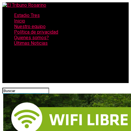
Estadio Tres
Inicio
Nuestro equipo
Política de privacidad
Quienes somos?
Últimas Noticias
CONECTATE CON NOSOTROS