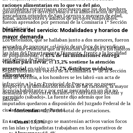
raciones alimentarias en lo que va del año
,
Autoridades entrerrianas precisaron que los dos hombres,
garantizando el derecho básico a la alimentación de niños,
pescadores oriundos de San Lorenzo y mayores de edad,
niñas, adolescentes y adultos de sectores vulnerables.
fueron apresados por personal de la Comisaría 1ª Sección
Islas Victoria.
Dinámica del servicio: Modalidades y horarios de
mayor demanda
Los detenidos, que se hallaban junto a dos menores, fueron
acusados de provocar «el inicio de un foco de incendio en
El informe evidencia que la atención se adaptó a los hábitos
las islas del Departamento Diamante, frente a la localidad
de pospandemia: el
83% de las instituciones entrega
santafesina de Timbúes».
viandas para llevar
, el
13,2% sostiene la atención
presencial
en salón y el
3,7% distribuye módulos
Según informó un vocero de la Comisaría 1ª de la Sección
alimentarios
.
Islas de Victoria, a los hombres se les labró «un acta de
infracción a la Ley Provincial de Pesca por no poseer
Respecto a la distribución horaria de las raciones, la mayor
licencia habilitante y por estar pescando en un día no
demanda se concentra durante el contraturno escolar y
permitido (sábado)». La fuente dijo además que los
laboral:
imputados quedaron a disposición del Juzgado Federal de la
ciudad entrerriana de Paraná.
Meriendas:
42,5% del total de prestaciones.
En tanto, este domingo se mantenían activos varios focos
Cenas:
33,3%.
en las islas y brigadistas trabajaban en los operativos de