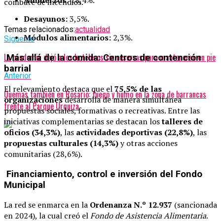
Almuerzos:
18,4%.
combate de incendios.
Desayunos:
3,5%.
Temas relacionados:
actualidad
Módulos alimentarios:
2,3%.
Siguente
La pandemia dejó a los hoteleros sin reservas para mantenerse en pie
Más allá de la comida: Centros de contención
barrial
Anterior
El relevamiento destaca que el
75,5% de las
Quemas también en Rosario: fuego y humo en la zona de barrancas
organizaciones
desarrolla de manera simultánea
frente al Parque Urquiza
propuestas sociales, formativas o recreativas. Entre las
iniciativas complementarias se destacan los
talleres de
oficios (34,3%)
, las
actividades deportivas (22,8%)
, las
propuestas culturales (14,3%)
y otras acciones
comunitarias (28,6%).
Financiamiento, control e inversión del Fondo
Municipal
La red se enmarca en la
Ordenanza N.º 12.937
(sancionada
en 2024), la cual creó el
Fondo de Asistencia Alimentaria
.