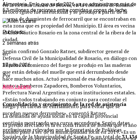
Alimentaria. En lo que va de 2026 ya se administraron más de
en la ex zona franca de Bolivia, en la costanera de Rosario.
5,3 millones de raciones entre comidas y copas de leche.
El foco ígneo fue intencional y se produjo a partir de la
quema de durmientes de ferrocarril que se encontraban en
esta zona que es propiedad del Municipio. El área es vecina
al Club Náutico Rosario en la zona central de la ribera de la
Publicado
ciudad.
2 semanas atrás
Según confirmó Gonzalo Ratner, subdirector general de
en
Defensa Civil de la Municipalidad de Rosario, en diálogo con
Mirador el comienzo del fuego se produjo en las maderas
27 julio 2026
que están debajo del muelle que está derrumbado desde
Por
hace muchos años. Actuó personal de esa dependencia
junto a Bomberos Zapadores, Bomberos Voluntarios,
Ailén Lazarte
Prefectura Naval Argentina y otras instituciones estatales.
«Están todos trabajando en conjunto para controlar el
Consolidación y crecimiento de la red de asistencia
fuego y en tareas de enfriamiento para evitar que se
sucedan nuevos derrumbes», comentó Ratner.
La demanda de ayuda social en la capital provincial
continúa mostrando una curva ascendente. Según datos
El predio afectado es la ex zona franca de Bolivia que el año
preliminares relevados por la Secretaría de Políticas
pasado pasó a ser de la municipalidad local en 2019. «Es un
Sociales de la Municipalidad de Santa Fe, un total de
31.134
sector que no está en uso. Ha accedido alguna persona y ha