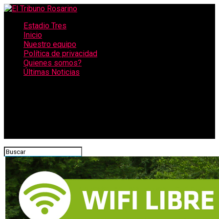
Estadio Tres
Inicio
Nuestro equipo
Política de privacidad
Quienes somos?
Últimas Noticias
CONECTATE CON NOSOTROS