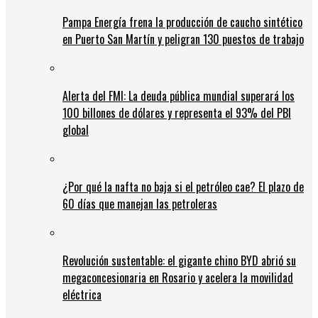
Pampa Energía frena la producción de caucho sintético
en Puerto San Martín y peligran 130 puestos de trabajo
Alerta del FMI: La deuda pública mundial superará los
100 billones de dólares y representa el 93% del PBI
global
¿Por qué la nafta no baja si el petróleo cae? El plazo de
60 días que manejan las petroleras
Revolución sustentable: el gigante chino BYD abrió su
megaconcesionaria en Rosario y acelera la movilidad
eléctrica