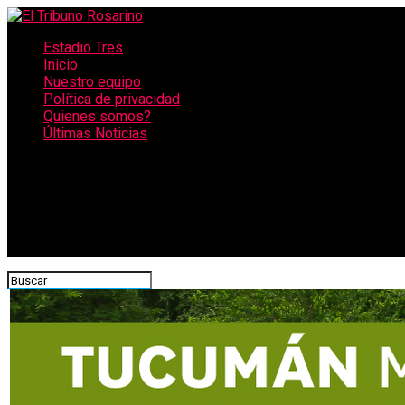
Estadio Tres
Inicio
Nuestro equipo
Política de privacidad
Quienes somos?
Últimas Noticias
CONECTATE CON NOSOTROS