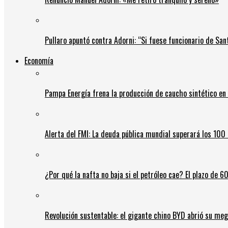
Pullaro apuntó contra Adorni: “Si fuese funcionario de Sant
Economía
Pampa Energía frena la producción de caucho sintético en 
Alerta del FMI: La deuda pública mundial superará los 100 
¿Por qué la nafta no baja si el petróleo cae? El plazo de 
Revolución sustentable: el gigante chino BYD abrió su meg