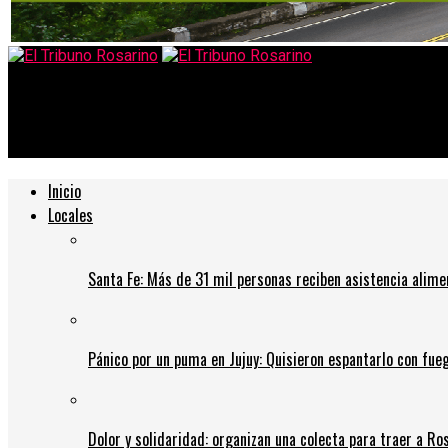
El Tribuno Rosarino
WhatsApp: así puedes activar el «modo invisible» para más priva
Inicio
Locales
Santa Fe: Más de 31 mil personas reciben asistencia alime
Pánico por un puma en Jujuy: Quisieron espantarlo con fue
Dolor y solidaridad: organizan una colecta para traer a Ros