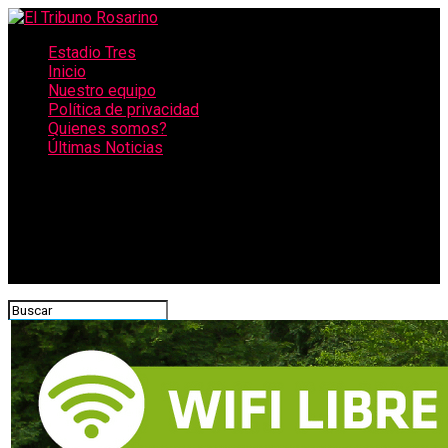
Estadio Tres
Inicio
Nuestro equipo
Política de privacidad
Quienes somos?
Últimas Noticias
CONECTATE CON NOSOTROS