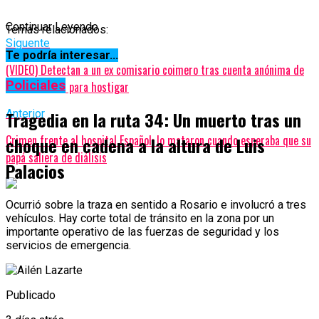
Continuar Leyendo
Temas relacionados:
Siguente
Te podría interesar...
(VIDEO) Detectan a un ex comisario coimero tras cuenta anónima de
Policiales
Twitter usada para hostigar
Anterior
Tragedia en la ruta 34: Un muerto tras un
Crimen frente al hospital Español: lo mataron cuando esperaba que su
choque en cadena a la altura de Luis
papá saliera de diálisis
Palacios
Ocurrió sobre la traza en sentido a Rosario e involucró a tres
vehículos. Hay corte total de tránsito en la zona por un
importante operativo de las fuerzas de seguridad y los
servicios de emergencia.
Publicado