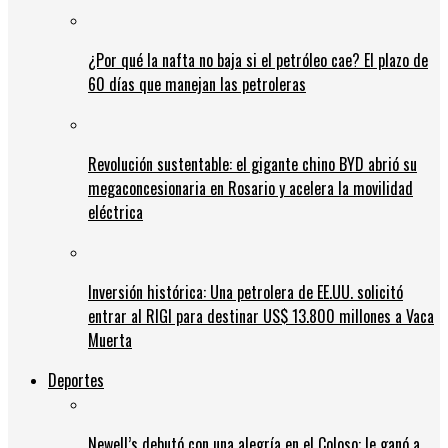
¿Por qué la nafta no baja si el petróleo cae? El plazo de
60 días que manejan las petroleras
Revolución sustentable: el gigante chino BYD abrió su
megaconcesionaria en Rosario y acelera la movilidad
eléctrica
Inversión histórica: Una petrolera de EE.UU. solicitó
entrar al RIGI para destinar US$ 13.800 millones a Vaca
Muerta
Deportes
Newell’s debutó con una alegría en el Coloso: le ganó a