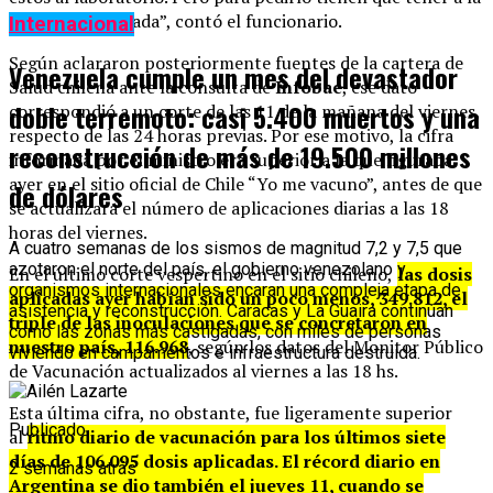
persona registrada”, contó el funcionario.
Internacional
Según aclararon posteriormente fuentes de la cartera de
Venezuela cumple un mes del devastador
Salud chilena ante la consulta de
Infobae
, ese dato
doble terremoto: casi 5.400 muertos y una
correspondió a un corte de las 11 de la mañana del viernes,
respecto de las 24 horas previas. Por ese motivo, la cifra
reconstrucción de más de 19.500 millones
informada por el ministro era superior a la que figuraba
ayer en el sitio oficial de Chile “Yo me vacuno”, antes de que
de dólares
se actualizara el número de aplicaciones diarias a las 18
horas del viernes.
A cuatro semanas de los sismos de magnitud 7,2 y 7,5 que
azotaron el norte del país, el gobierno venezolano y
En el último corte vespertino en el sitio chileno,
las dosis
organismos internacionales encaran una compleja etapa de
aplicadas ayer habían sido un poco menos, 349.812, el
asistencia y reconstrucción. Caracas y La Guaira continúan
triple de las inoculaciones que se concretaron en
como las zonas más castigadas, con miles de personas
nuestro país, 116.968
, según los datos del Monitor Público
viviendo en campamentos e infraestructura destruida.
de Vacunación actualizados al viernes a las 18 hs.
Esta última cifra, no obstante, fue ligeramente superior
Publicado
al
ritmo diario de vacunación para los últimos siete
días de 106.095 dosis aplicadas. El récord diario en
2 semanas atrás
Argentina se dio también el jueves 11, cuando se