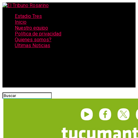
Estadio Tres
Inicio
Nuestro equipo
Política de privacidad
Quienes somos?
Últimas Noticias
CONECTATE CON NOSOTROS