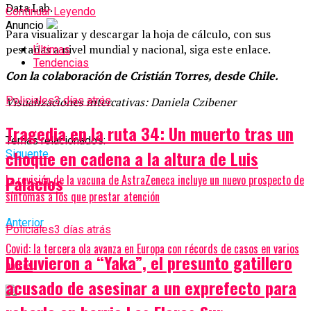
Data Lab.
Continuar Leyendo
Anuncio
Para visualizar y descargar la hoja de cálculo, con sus
pestañas a nivel mundial y nacional, siga este enlace.
Últimas
Tendencias
Con la colaboración de Cristián Torres, desde Chile.
Policiales
3 días atrás
Visualizaciones intercativas: Daniela Czibener
Tragedia en la ruta 34: Un muerto tras un
Temas relacionados:
choque en cadena a la altura de Luis
Siguente
Palacios
La revisión de la vacuna de AstraZeneca incluye un nuevo prospecto de
síntomas a los que prestar atención
Anterior
Policiales
3 días atrás
Covid: la tercera ola avanza en Europa con récords de casos en varios
Detuvieron a “Yaka”, el presunto gatillero
países
acusado de asesinar a un exprefecto para