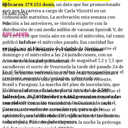
en
aplicaron 179.131 dosis
, un dato que fue promocionado
ayer por la cartera a cargo de Carla Vizzotti en un
26 julio 2026
comunicado matutino. La aceleración esta semana con
relación a las anteriores, se vincula en parte con la
Por
distribución de casi medio millón de vacunas Sputnik V, de
Ailén Lazarte
las 1.075.130 que tenía aún en stock el miércoles, tal como
publicó
Infobae
el miércoles pasado. Esa cantidad fue
enviada por el Ministerio de Salud de la Nación entre el
El impacto del desastre y el saldo de víctimas
domingo y el miércoles a las 24 jurisdicciones, con un
A un mes de los potentes sismos de magnitud 7,2 y 7,5 que
criterio de densidad poblacional.
sacudieron el norte de Venezuela la tarde del pasado 24 de
En el Gobierno nacional no ocultan la preocupación por el
junio, la nación enfrenta una de las crisis humanitarias e
creciente aumento de contagios, sobre todo en
infraestructurales más graves de su historia reciente.
Brasil y Paraguay. La marcha del plan de inoculación, que
El último balance oficial confirmó un total de
5.398
no avanza al ritmo deseado por la falta de vacunas, fue el
fallecidos, 16.740 heridos y 6.462 personas rescatadas
motivo por el que Alberto Fernández encabezó ayer una
con vida
de entre los escombros. La Guaira y la capital,
reunión del Comando Nacional de Vacunación con la
Caracas, se mantienen como los epicentros de la
presencia de varios de sus ministros, para supervisar el
catástrofe, contabilizando 190 edificaciones totalmente
operativo para la distribución y aplicación de las dosis en
colapsadas y 856 con daños severos.
todo el país. Poco después dispuso a la noche la prórroga