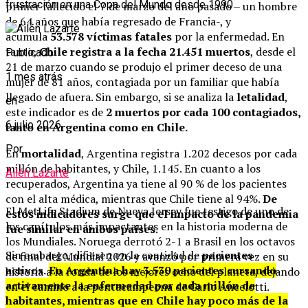
frustración en una Copa del Mundo desde 1990.
primer fallecido el 7 de marzo del año pasado – un hombre
de 64 años que había regresado de Francia-, y
acumula
53.578 víctimas fatales
por la enfermedad. En
tanto,
Chile registra a la fecha 21.451 muertos
, desde el
Publicado
21 de marzo cuando se produjo el primer deceso de una
1 mes atrás
mujer de 81 años, contagiada por un familiar que había
llegado de afuera. Sin embargo, si se analiza la
letalidad
,
en
este indicador es de
2 muertos por cada 100 contagiados,
6 julio 2026
tanto en Argentina como en Chile.
Por
En
mortalidad
, Argentina registra 1.202 decesos por cada
millón de habitantes, y Chile, 1.145. En cuanto a los
Ailén Lazarte
recuperados, Argentina ya tiene al 90 % de los pacientes
con el alta médica, mientras que Chile tiene al 94%.
De
El MetLife Stadium de Nueva Jersey fue testigo de uno de
estos indicadores surge que el impacto de la pandemia
los capítulos más impactantes en la historia moderna de
fue similar en ambos países
.
los Mundiales.
Noruega derrotó 2-1 a Brasil en los octavos
Sin embargo, difieren en la cantidad de
pacientes
de final del Mundial 2026 y avanzó por primera vez en su
activos.
En Argentina hay 3.530 pacientes cursando
historia a la ronda de los mejores ocho del planeta, dejando
activamente la enfermedad por cada millón de
en el camino a la pentacampeona de Carlo Ancelotti.
habitantes, mientras que en Chile hay poco más de la