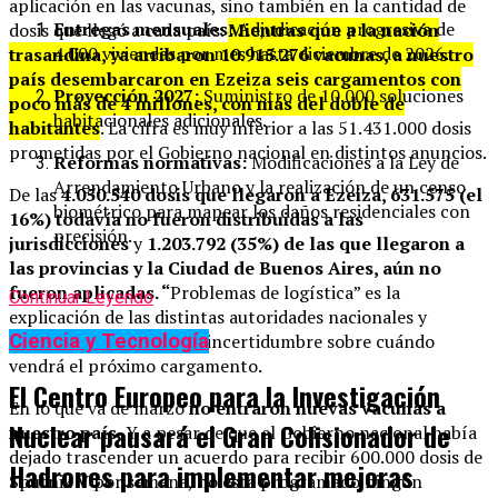
aplicación en las vacunas, sino también en la cantidad de
Entregas mensuales:
Adjudicación progresiva de
dosis que llegó a cada país.
Mientras que a la nación
4.000 viviendas por mes hasta diciembre de 2026.
trasandina, ya arribaron 10.915.276 vacunas, a nuestro
país desembarcaron en Ezeiza seis cargamentos con
Proyección 2027:
Suministro de 10.000 soluciones
poco más de 4 millones, con más del doble de
habitacionales adicionales.
habitantes
. La cifra es muy inferior a las 51.431.000 dosis
prometidas por el Gobierno nacional en distintos anuncios.
Reformas normativas:
Modificaciones a la Ley de
Arrendamiento Urbano y la realización de un censo
De las
4.050.540 dosis que llegaron a Ezeiza, 631.575 (el
biométrico para mapear los daños residenciales con
16%) todavía no fueron distribuidas a las
precisión.
jurisdicciones
y
1.203.792 (35%) de las que llegaron a
las provincias y la Ciudad de Buenos Aires, aún no
fueron aplicadas. “
Problemas de logística” es la
Continuar Leyendo
explicación de las distintas autoridades nacionales y
Ciencia y Tecnología
locales. A eso se suma la incertidumbre sobre cuándo
vendrá el próximo cargamento.
El Centro Europeo para la Investigación
En lo que va de marzo
no entraron nuevas vacunas a
Nuclear pausará el Gran Colisionador de
nuestro país.
Y a pesar de que el Gobierno nacional había
dejado trascender un acuerdo para recibir 600.000 dosis de
Hadrones para implementar mejoras
Sputnik V por semana, no está programado ningún