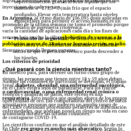
lograr la inmunización de la población se requieren dos
superconducción gracias al helio líquido que los
inyecciones de cada vacuna.
mantiene a
−
271
,
3
∘
C
(más frío que el espacio
profundo). Elevar esta temperatura hasta niveles
En Argentina
, al ritmo diario de 106.095 dosis aplicadas en
ambientales para permitir el acceso humano es un
promedio de la última semana (se toma el promedio porque
desafío de ingeniería criogénica.
varía la cantidad de aplicaciones cada día y los fines de
semana baja mucho la cifra)
el objetivo de vacunar a la
Protocolo de seguridad:
Se aíslan los sectores de
población mayor de 18 años se lograría recién en julio
.
alto vacío y se verifican los sistemas de radiación
Siempre y cuando lleguen vacunas.
antes de que el personal técnico pueda descender a
los túneles.
Los criterios de prioridad
¿Qué pasará con la ciencia mientras tanto?
En nuestro país, para obtener un turno como grupo de
riesgo, las personas que tienen entre 18 y 59 años deben
Aunque las colisiones de partículas se detengan, el trabajo
tener
diabetes, obesidad, una enfermedad oncológica,
en el CERN estará lejos de paralizarse. Para los físicos
o cardiovascular, o una enfermedad renal crónica o
teóricos y analistas de datos, este receso es una
respiratoria
. Esto implica que quedan afuera de los grupos
oportunidad de oro. Las computadoras del centro de datos
prioritarios personas que padecen un amplio rango de
del CERN continúan procesando petabytes de información
enfermedades, que podrían poner en riesgo su vida en caso
acumulada durante las últimas colisiones.
de contagiarse COVID-19.
Los científicos confían en que el análisis detallado de este
En Chile
ese grupo es mucho más abarcativo
. Según lo