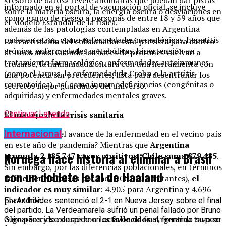
«tesoro de datos» revele anomalías que puedan dar pistas
informado en el portal de vacunación oficial, se incluye
sobre la materia oscura, la energía oscura o desviaciones en
como grupo de riesgo a personas de entre 18 y 59 años que
el Modelo Estándar de la física.
además de las patologías contempladas en Argentina
padecen otras, como enfermedades neurológicas, hepatitis
La reactivación del colisionador está prevista para dentro
crónica, enfermedades metabólicas, hipertensión en
de unos años. Cuando los haces de protones vuelvan a
tratamiento farmacológico, enfermedades autoinmunes
cruzarse, la humanidad contará con una herramienta con
(como el Lupus, la enfermedad de Crohn o la artritis
una potencia sin precedentes, lista para desentrañar los
reumatoidea), así como inmunodeficiencias (congénitas o
secretos mejor guardados del universo.
adquiridas) y enfermedades mentales graves.
El manejo de la crisis sanitaria
Continuar Leyendo
Internacional
¿Qué pasó con el avance de la enfermedad en el vecino país
en este año de pandemia? Mientras que
Argentina
Noruega hace historia al eliminar a Brasil
acumula 2.185.747 casos positivos,
Chile suma 879.485
.
Sin embargo, por las diferencias poblacionales, en términos
con un doblete letal de Haaland
de
incidencia
(casos por cada 100.000 habitantes),
el
indicador es muy similar
: 4.905 para Argentina y 4.696
para Chile.
El «Androide» sentenció el 2-1 en Nueva Jersey sobre el final
del partido. La Verdeamarela sufrió un penal fallado por Bruno
Algo parecido ocurre con los
fallecidos
. Argentina tuvo su
Guimarães y se despide en octavos de final, firmando su peor