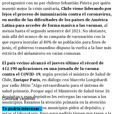
protagonizó con su par chileno Sebastián Piñera por quién
manejó mejor la crisis sanitaria,
Chile viene liderando por
lejos el proceso de inmunización contra el coronavirus,
en medio de las dificultades de los países de América
Latina para acceder de forma masiva a las vacunas
, al
menos hasta el segundo semestre del 2021. No obstante,
más allá del avance de su campaña de vacunación con la
que espera inocular al 80% de su población para fines de
junio, el gobierno trasandino dispuso la vuelta a la fase más
estricta del aislamiento en varias comunas.
El país vecino alcanzó el jueves último el récord de
412.190 aplicaciones en una jornada de la vacuna
contra el COVID-19
, según precisó el ministro de Salud de
Chile,
Enrique Paris
, en diálogo con Marcelo Longobardi
por radio
Mitre
. “Algo extraordinario para el sistema de
salud primario. Porque aquí el Ministerio de Salud tiene 26
depósitos y esos depósitos les entregan las vacunas a los
Continuar Leyendo
municipios. Basamos la atención primaria en la atención
municipal. Por tanto los municipios piden al depósito, y
Te podría interesar...
estos al laboratorio. Pero para pedirlo tienen que tener a la