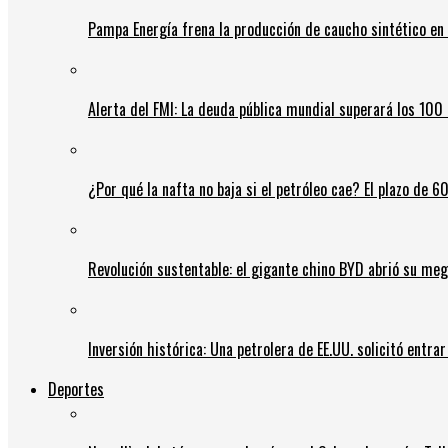
Pampa Energía frena la producción de caucho sintético en 
Alerta del FMI: La deuda pública mundial superará los 100 
¿Por qué la nafta no baja si el petróleo cae? El plazo de 
Revolución sustentable: el gigante chino BYD abrió su meg
Inversión histórica: Una petrolera de EE.UU. solicitó entr
Deportes