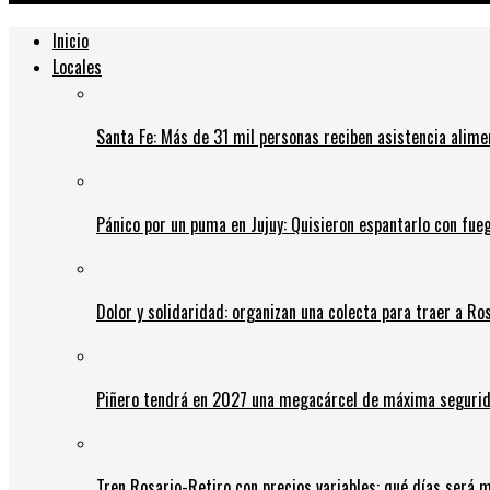
Inicio
Locales
Santa Fe: Más de 31 mil personas reciben asistencia alime
Pánico por un puma en Jujuy: Quisieron espantarlo con fue
Dolor y solidaridad: organizan una colecta para traer a Ros
Piñero tendrá en 2027 una megacárcel de máxima seguridad
Tren Rosario-Retiro con precios variables: qué días será m