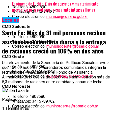
Fenómeno de El Niño: Guía de consejos y mantenimiento
Teléfono: 4809 890
preventivo para proteger la casa ante intensas lluvias
WhatsApp: 3413879187
Correo electrónico:
munisur@rosario.gob.ar
Locales
CMD Sudoeste
Santa Fe: Más de 31 mil personas reciben
Teléfono: 4809090
asistencia alimentaria diaria y la entrega
WhatsApp: 3416690438
Correo electrónico:
munisudoeste@rosario.gob.ar
de raciones creció un 106% en dos años
CMD Oeste
Un relevamiento de la Secretaría de Políticas Sociales revela
Teléfono: 4805860
que 164 comedores y merenderos comunitarios integran la
WhatsApp: 3415013048
red municipal financiada por el Fondo de Asistencia
Correo electrónico:
munioeste@rosario.gob.ar
Alimentaria. En lo que va de 2026 ya se administraron más de
5,3 millones de raciones entre comidas y copas de leche.
CMD Noroeste
Teléfono: 4807680
Publicado
WhatsApp: 3415789762
Correo electrónico:
muninoroeste@rosario.gob.ar
1 semana atrás