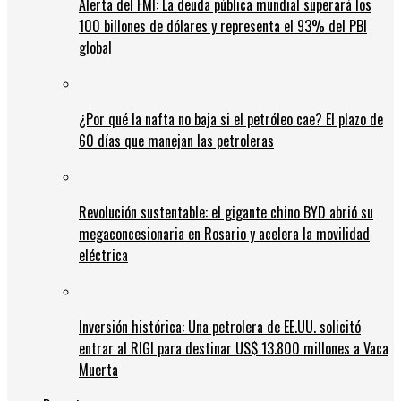
Alerta del FMI: La deuda pública mundial superará los
100 billones de dólares y representa el 93% del PBI
global
¿Por qué la nafta no baja si el petróleo cae? El plazo de
60 días que manejan las petroleras
Revolución sustentable: el gigante chino BYD abrió su
megaconcesionaria en Rosario y acelera la movilidad
eléctrica
Inversión histórica: Una petrolera de EE.UU. solicitó
entrar al RIGI para destinar US$ 13.800 millones a Vaca
Muerta