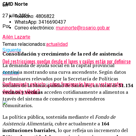
CMD Norte
en
27 julio 2026
Teléfono: 4806822
WhatsApp: 3416690437
Por
Correo electrónico:
muninorte@rosario.gob.ar
Ailén Lazarte
Temas relacionados:
actualidad
Siguente
Consolidación y crecimiento de la red de asistencia
Qué restricciones quedan desde el lunes y cuáles están por definirse
La demanda de ayuda social en la capital provincial
continúa mostrando una curva ascendente. Según datos
Anterior
preliminares relevados por la Secretaría de Políticas
Confinamiento estricto: ¿cómo funcionarán bares y restaurantes
Sociales de la Municipalidad de Santa Fe, un total de
31.134
desde este sábado?
vecinos y vecinas
acceden cotidianamente a alimentos a
través del sistema de comedores y merenderos
comunitarios.
La política pública, sostenida mediante el
Fondo de
Asistencia Alimentaria
, cubre actualmente a
164
instituciones barriales
, lo que refleja un incremento del