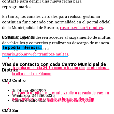
contacte para definir una nueva fecha para
reprogramarlos.
En tanto, los canales virtuales para realizar gestionar
continuan funcionando con normalidad en el portal oficial
de la Municipalidad de Rosario,
rosario.gob.ar/tramites
.
En tanto, quienes deseen acceder al juzgamiento de multas
Continuar Leyendo
de vehículos y comercios y realizar su descargo de manera
Te podría interesar...
virtual, pueden ingresar a
rosario.gob.ar/web/tramites/multas
.
Vías de contacto con cada Centro Municipal de
Tragedia en la ruta 34: Un muerto tras un choque en cadena a
Distrito
la altura de Luis Palacios
CMD Centro
Teléfono: 4802999
Detuvieron a “Yaka”, el presunto gatillero acusado de asesinar
Whatsapp: 3413805335
a un exprefecto para robarle en barrio Las Flores Sur
Correo electrónico:
municentro@rosario.gob.ar
CMD Sur