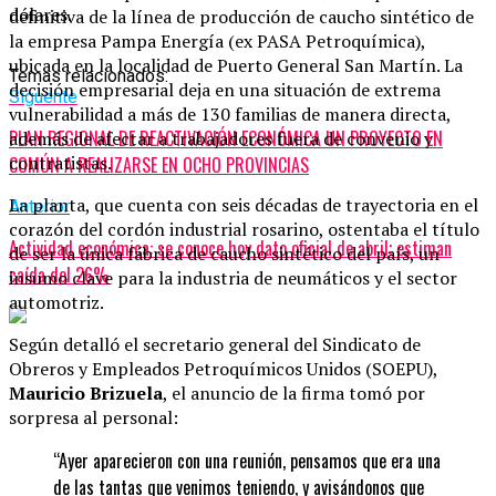
dólares.
definitiva de la línea de producción de caucho sintético de
la empresa Pampa Energía (ex PASA Petroquímica),
ubicada en la localidad de Puerto General San Martín. La
Temas relacionados:
decisión empresarial deja en una situación de extrema
Siguente
vulnerabilidad a más de 130 familias de manera directa,
PLAN REGIONAL DE REACTIVACIÓN ECONÓMICA UN PROYECTO EN
además de afectar a trabajadores fuera de convenio y
contratistas.
COMÚN A REALIZARSE EN OCHO PROVINCIAS
La planta, que cuenta con seis décadas de trayectoria en el
Anterior
corazón del cordón industrial rosarino, ostentaba el título
Actividad económica: se conoce hoy dato oficial de abril; estiman
de ser la única fábrica de caucho sintético del país, un
caída del 26%
insumo clave para la industria de neumáticos y el sector
automotriz.
Según detalló el secretario general del Sindicato de
Obreros y Empleados Petroquímicos Unidos (SOEPU),
Mauricio Brizuela
, el anuncio de la firma tomó por
sorpresa al personal:
“Ayer aparecieron con una reunión, pensamos que era una
de las tantas que venimos teniendo, y avisándonos que