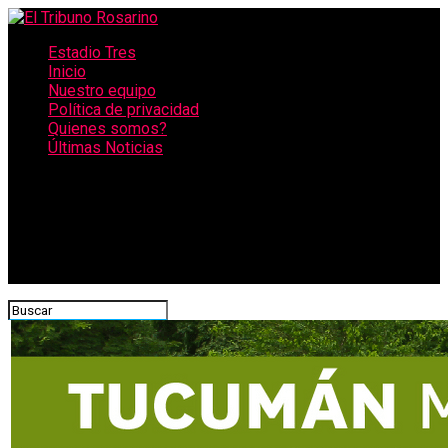
Estadio Tres
Inicio
Nuestro equipo
Política de privacidad
Quienes somos?
Últimas Noticias
CONECTATE CON NOSOTROS