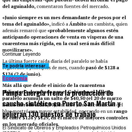
del aguinaldo,
comentaron fuentes del mercado.
«Junio siempre es un mes demandante de pesos por el
tema del aguinaldo»,
indicó a
Ámbito
un cambista, quien
además remarcó que
«probablemente algunos estén
anticipando operaciones de venta en vísperas de una
cuarentena más rígida, en la cual será más difícil
movilizarse».
Continuar Leyendo
La última fuerte caída diaria del paralelo se había
Te podría interesar...
registrado a principios de mes, cuando
pasó de $128 a
$124 (2 de junio).
Economía
Más allá que desde el inicio de la cuarentena
Pampa Energía frena la producción de
obligatoria decretada por el Gobierno el billete
paralelo acumula un salto de $40,50 (el 20 de marzo
caucho sintético en Puerto San Martín y
había cerrado a $85,50)
, durante junio la cotización del
blue mostró una mayor estabilidad, operando en un
rango
peligran 130 puestos de trabajo
de entre $124 y $129, en el marco de mayores controles
en los mercado oficiales.
El Sindicato de Obreros y Empleados Petroquímicos Unidos