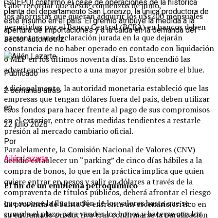
(SOEPU) confirmó el cese de operaciones de la histórica
Cabe recordar que desde comienzos de junio,
planta del departamento San Lorenzo, la única productora de
los ahorristas que quieran adquirir los u$s200 mensuales
este insumo en el país. El gremio atribuye la medida a la
permitidos por el Banco Central (BCRA) en bancos deben
apertura de importaciones y a la caída en la demanda del
presentar una declaración jurada en la que dejarán
sector automotriz.
constancia de no haber operado en contado con liquidación
o MEP en los últimos noventa días. Esto encendió las
advertencias respecto a una mayor presión sobre el blue.
Publicado
Adicionalmente, la autoridad monetaria estableció que las
2 semanas atrás
empresas que tengan dólares fuera del país, deben utilizar
en
esos fondos para hacer frente al pago de sus compromisos
en el exterior, entre otras medidas tendientes a restarle
22 julio 2026
presión al mercado cambiario oficial.
Por
Paralelamente, la Comisión Nacional de Valores (CNV)
Ailén Lazarte
decidió establecer un “parking” de cinco días hábiles a la
compra de bonos, lo que en la práctica implica que quien
quiere entrar en pesos y salir en dólares a través de la
El fin de un emblema petroquímico
compraventa de títulos públicos, deberá afrontar el riesgo
que supone la fluctuación de los valores hasta que se
La provincia de Santa Fe enfrenta un escenario crítico en
cumpla el plazo para vender los bonos y hacerse con los
su entramado productivo tras confirmarse la paralización