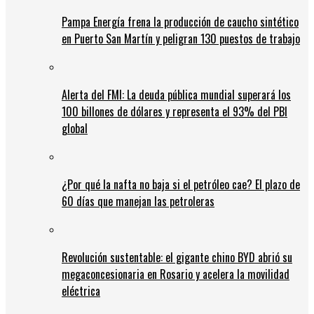
Pampa Energía frena la producción de caucho sintético
en Puerto San Martín y peligran 130 puestos de trabajo
Alerta del FMI: La deuda pública mundial superará los
100 billones de dólares y representa el 93% del PBI
global
¿Por qué la nafta no baja si el petróleo cae? El plazo de
60 días que manejan las petroleras
Revolución sustentable: el gigante chino BYD abrió su
megaconcesionaria en Rosario y acelera la movilidad
eléctrica