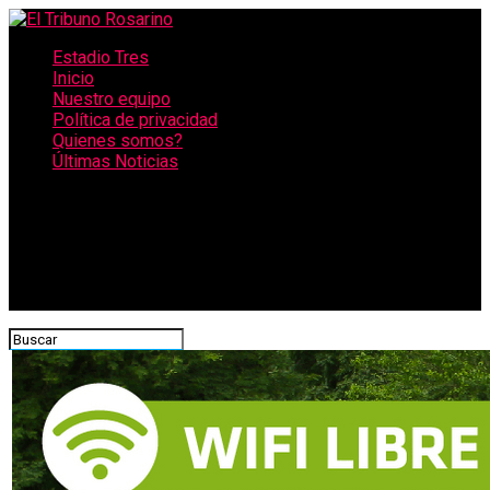
Estadio Tres
Inicio
Nuestro equipo
Política de privacidad
Quienes somos?
Últimas Noticias
CONECTATE CON NOSOTROS