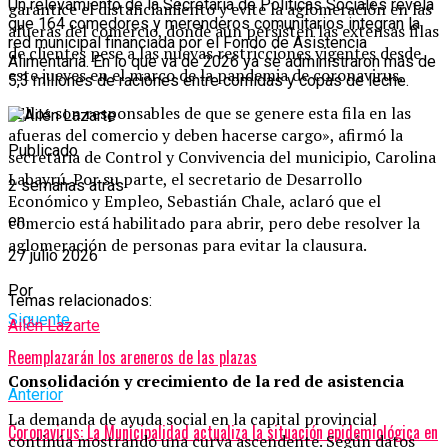
Un relevamiento de la Secretaría de Políticas Sociales revela
garantice el distanciamiento y evite la aglomeración en las
que 164 comedores y merenderos comunitarios integran la
afueras del comercio, donde aún persisten las extensas filas
red municipal financiada por el Fondo de Asistencia
de clientes pese a las nuevas restricciones vigentes desde
Alimentaria. En lo que va de 2026 ya se administraron más de
este jueves en el marco de la pandemia de coronavirus.
5,3 millones de raciones entre comidas y copas de leche.
«Ellos son responsables de que se genere esta fila en las
afueras del comercio y deben hacerse cargo», afirmó la
Publicado
secretaria de Control y Convivencia del municipio, Carolina
Labayrú. Por su parte, el secretario de Desarrollo
2 semanas atrás
Económico y Empleo, Sebastián Chale, aclaró que el
en
comercio está habilitado para abrir, pero debe resolver la
aglomeración de personas para evitar la clausura.
27 julio 2026
Por
Temas relacionados:
Siguente
Ailén Lazarte
Reemplazarán los areneros de las plazas
Consolidación y crecimiento de la red de asistencia
Anterior
La demanda de ayuda social en la capital provincial
Coronavirus: La Municipalidad actualiza la situación epidemiológica en
continúa mostrando una curva ascendente. Según datos