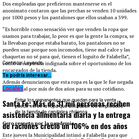
Dos empleadas que prefirieron mantenerse en el
anonimato contaron que las perchas se venden 10 unidades
por 1000 pesos y los pantalones que ellos usaban a 399.
“Es horrible como sensación ver que venden la ropa que
usamos para trabajar, lo peor es que la gente la compra, se
la llevaban porque estaba barato, los pantalones no se
pueden usar porque son incomodos, tiene mal calce y las
chaquetas no sé para qué, tienen el loguito de Falabella”,
contó la empleada indignada sobre el oportunismo de los
Continuar Leyendo
encargados de la tienda.
Te podría interesar...
Además denunciaron que esta ropa es la que le fue negada
Locales
al personal por más de dos años para su uso cotidiano.
Entre los remanentes que quedan para la venta
Santa Fe: Más de 31 mil personas reciben
puede verse la ropa que utilizaban los empleados
de la tienda de capitales chilenos.
asistencia alimentaria diaria y la entrega
Cero respeto por la pandemia
de raciones creció un 106% en dos años
Este jueves la Municipalidad intimó a Falabella para que