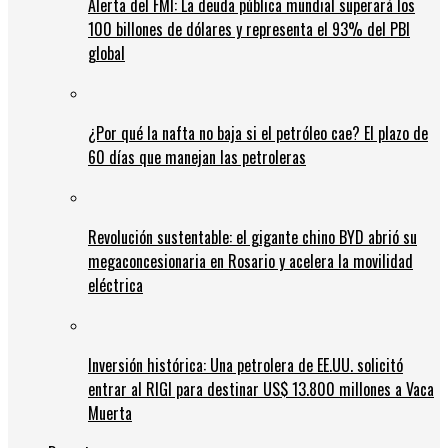
Alerta del FMI: La deuda pública mundial superará los
100 billones de dólares y representa el 93% del PBI
global
¿Por qué la nafta no baja si el petróleo cae? El plazo de
60 días que manejan las petroleras
Revolución sustentable: el gigante chino BYD abrió su
megaconcesionaria en Rosario y acelera la movilidad
eléctrica
Inversión histórica: Una petrolera de EE.UU. solicitó
entrar al RIGI para destinar US$ 13.800 millones a Vaca
Muerta