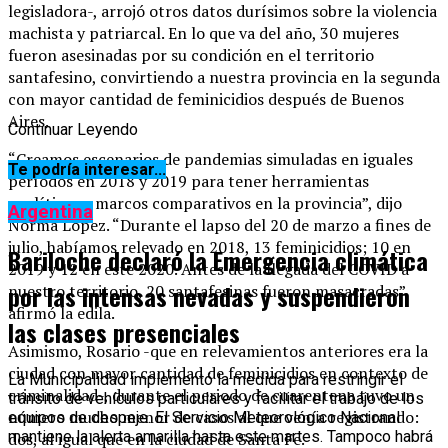
legisladora-, arrojó otros datos durísimos sobre la violencia
machista y patriarcal. En lo que va del año, 30 mujeres
fueron asesinadas por su condición en el territorio
santafesino, convirtiendo a nuestra provincia en la segunda
con mayor cantidad de feminicidios después de Buenos
Aires.
Continuar Leyendo
“Creamos escenarios de pandemias simuladas en iguales
Te podría interesar...
períodos en 2018 y 2019 para tener herramientas
analíticas y marcos comparativos en la provincia”, dijo
Argentina
Norma López. “Durante el lapso del 20 de marzo a fines de
julio, habíamos relevado en 2018, 13 feminicidios; 10 en
Bariloche declaró la Emergencia climática
2019 y 12 en este 2020. Antes de la llegada del COVID a
por las intensas nevadas y suspendieron
nuestro territorio, 20 santafesinas fueron masacradas”,
afirmó la edila.
las clases presenciales
Asimismo, Rosario -que en relevamientos anteriores era la
ciudad con mayor cantidad de feminicidios en contexto de
La Municipalidad implementó la medida para restringir el
criminalidad-, durante el periodo de cuarentena tuvo un
tránsito de vehículos particulares y facilitar el trabajo de los
número mucho menor de casos al que venía registrando:
equipos de despeje. El Servicio Meteorológico Nacional
mantiene la alerta amarilla hasta este martes. Tampoco habrá
dos, al igual que en la ciudad de Santa Fe.