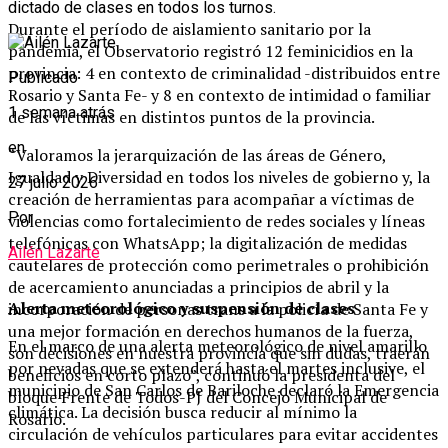
dictado de clases en todos los turnos.
Durante el período de aislamiento sanitario por la
pandemia, el Observatorio registró 12 feminicidios en la
provincia: 4 en contexto de criminalidad -distribuidos entre
Publicado
Rosario y Santa Fe- y 8 en contexto de intimidad o familiar
1 semana atrás
de las víctimas en distintos puntos de la provincia.
en
“Valoramos la jerarquización de las áreas de Género,
Igualdad y Diversidad en todos los niveles de gobierno y, la
27 julio 2026
creación de herramientas para acompañar a víctimas de
Por
violencias como fortalecimiento de redes sociales y líneas
telefónicas con WhatsApp; la digitalización de medidas
Ailén Lazarte
cautelares de protección como perimetrales o prohibición
de acercamiento anunciadas a principios de abril y la
Alerta meteorológico y suspensión de clases
incorporación de personas trans a la policía de Santa Fe y
una mejor formación en derechos humanos de la fuerza,
En el marco de una alerta meteorológico de nivel amarillo
son decisiones en nuestra provincia que sin dudas, traerán
por nevadas que se extenderá hasta el martes inclusive, el
beneficios en corto plazo”, continuó la presidenta del
municipio de San Carlos de Bariloche declaró la Emergencia
bloque Frente de Todos-PJ del Concejo Municipal de
climática. La decisión busca reducir al mínimo la
Rosario.
circulación de vehículos particulares para evitar accidentes