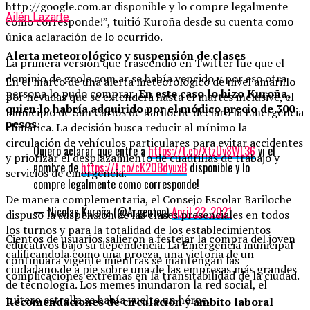
http://google.com.ar disponible y lo compre legalmente
Ailén Lazarte
como corresponde!”, tuitió Kuroña desde su cuenta como
única aclaración de lo ocurrido.
Alerta meteorológico y suspensión de clases
La primera versión que trascendió en Twitter fue que el
dominio de goole.com.ar se había vencido y por eso otra
En el marco de una alerta meteorológico de nivel amarillo
persona lo pudo comprar.
En este caso lo hizo Kuroña,
por nevadas que se extenderá hasta el martes inclusive, el
quien lo habría adquirido por el módico precio de 300
municipio de San Carlos de Bariloche declaró la Emergencia
pesos.
climática. La decisión busca reducir al mínimo la
circulación de vehículos particulares para evitar accidentes
Quiero aclarar que entre a
https://t.co/XtzUy8WL36
vi el
y priorizar el desplazamiento de cuadrillas de trabajo y
nombre de
https://t.co/cK20BdyuxB
disponible y lo
servicios de emergencia.
compre legalmente como corresponde!
De manera complementaria, el Consejo Escolar Bariloche
— Nicolas Kuroña (@Argentop)
April 22, 2021
dispuso la suspensión de las clases presenciales en todos
los turnos y para la totalidad de los establecimientos
Cientos de usuarios salieron a festejar la compra del joven
educativos bajo su dependencia. La Emergencia municipal
calificandola como una proeza, una victoria de un
continuará vigente mientras se mantengan las
ciudadano de a pie sobre una de las empresas más grandes
complicaciones extremas en la transitabilidad de la ciudad.
de tecnología. Los memes inundaron la red social, el
tuitero estrella se había vuelto un héroe.
Recomendaciones de circulación y ámbito laboral