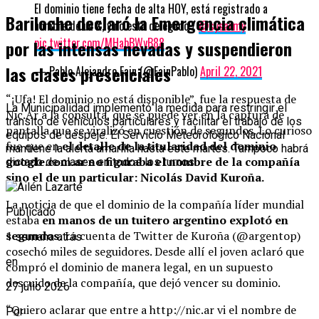
El dominio tiene fecha de alta HOY, está registrado a
Bariloche declaró la Emergencia climática
nombre de un X, y no está delegado /
@sysarmy
pic.twitter.com/MHabBWyB88
por las intensas nevadas y suspendieron
las clases presenciales
— Pablo Alejandro Fain (@FainPablo)
April 22, 2021
“¡Ufa! El dominio no está disponible”, fue la respuesta de
La Municipalidad implementó la medida para restringir el
Nic.Ar a la consulta, que se puede ver en la captura de
tránsito de vehículos particulares y facilitar el trabajo de los
pantalla que se viralizó en cuestión de segundos. Lo curioso
equipos de despeje. El Servicio Meteorológico Nacional
fue que en
el detalle de la titularidad del dominio
mantiene la alerta amarilla hasta este martes. Tampoco habrá
google.com.ar no figuraba el nombre de la compañía
dictado de clases en todos los turnos.
sino el de un particular: Nicolás David Kuroña.
La noticia de que el dominio de la compañía líder mundial
Publicado
estaba
en manos de un tuitero argentino explotó en
segundos.
La cuenta de Twitter de Kuroña (@argentop)
1 semana atrás
cosechó miles de seguidores. Desde allí el joven aclaró que
en
compró el dominio de manera legal, en un supuesto
descuido de la compañía, que dejó vencer su dominio.
27 julio 2026
“Quiero aclarar que entre a http://nic.ar vi el nombre de
Por