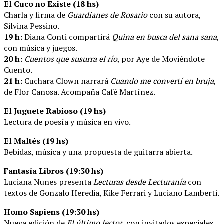
El Cuco no Existe (18 hs)
Charla y firma de
Guardianes de Rosario
con su autora,
Silvina Pessino.
19 h:
Diana Conti compartirá
Quina en busca del sana sana
,
con música y juegos.
20 h:
Cuentos que susurra el río
, por Aye de Moviéndote
Cuento.
21 h:
Cuchara Clown narrará
Cuando me convertí en bruja
,
de Flor Canosa. Acompaña Café Martínez.
El Juguete Rabioso (19 hs)
Lectura de poesía y música en vivo.
El Maltés (19 hs)
Bebidas, música y una propuesta de guitarra abierta.
Fantasía Libros (19:30 hs)
Luciana Nunes presenta
Lecturas desde Lecturanía
con
textos de Gonzalo Heredia, Kike Ferrari y Luciano Lamberti.
Homo Sapiens (19:30 hs)
Nueva edición de
El último lector
, con invitados especiales,