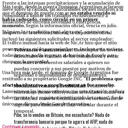
Frente a las intensas precipitaciones y la acumulación de
Más tarde, desde la cuenta Dominios Argentinos aclararon
nieve sobre la calzada, las autoridades locales instaron a la
que el dominio de google.com.ar
no estaba vencido ni
comunidad a limitar los traslados exclusivamente a
había caducado, como circuló en un primer
situaciones de extrema necesidad o emergencia.
momento.
Según la información oficial, vencía en julio.
“Alguien lo transfirió o pasó algo raro”, sostuvieron.
Respecto de la actividad laboral, la disposición oficial
incluyó las siguientes solicitudes al sector empleador:
El tráfico inusual hacia la web de Nic.Ar hizo que el sitio
permaneciera caído por varias horas. Incluso esta mañana,
Tolerancia e inasistencias:
Contemplar las severas
todavía no se podía ingresar al dominio de Google para
dificultades de traslado de los trabajadores y evitar
chequear la propiedad.
sanciones o descuentos salariales a quienes no
puedan concurrir a sus puestos por motivos de
Una hora más tarde, el dominio de Google Argentina fue
seguridad o imposibilidad de desplazamiento.
restituido a su propietario Google INC.
“El problema que
afectaba el acceso a google.com.ar ya fue resuelto
.
Modalidad remota y flexibilidad:
Promover el
Lamentamos los inconvenientes que esta situación pudiera
teletrabajo (home office) en las actividades donde sea
haber generado y seguimos investigando las causas”, fue lo
factible, así como la flexibilización en los horarios de
único que dijeron desde Google Argentina.
ingreso para disminuir el flujo vehicular durante el
temporal.
Pibe, se lo vendes en Bitcoin, me escuchaste? Nada de
transferencia bancaria porque te agarra el AFIP, nada de
Continuar Leyendo