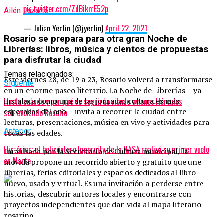
pic.twitter.com/ZdBikmE52p
Ailén Lazarte
— Julian Yedlin (@jyedlin)
April 22, 2021
Rosario se prepara para otra gran Noche de
Librerías: libros, música y cientos de propuestas
para disfrutar la ciudad
Temas relacionados:
Este viernes 28, de 19 a 23, Rosario volverá a transformarse
Siguente
en un enorme paseo literario. La Noche de Librerías —ya
Hasta cuándo y por qué se seguirán viendo aviones Hércules
instalada como una de las jornadas culturales más
esperadas del año— invita a recorrer la ciudad entre
sobrevolando Rosario
lecturas, presentaciones, música en vivo y actividades para
Anterior
todas las edades.
Histórico: el helicóptero Ingenuity de la NASA realizó su primer vuelo
Impulsada por la Secretaría de Cultura municipal, la
en Marte
movida propone un recorrido abierto y gratuito que une
librerías, ferias editoriales y espacios dedicados al libro
nuevo, usado y virtual. Es una invitación a perderse entre
historias, descubrir autores locales y encontrarse con
proyectos independientes que dan vida al mapa literario
rosarino.