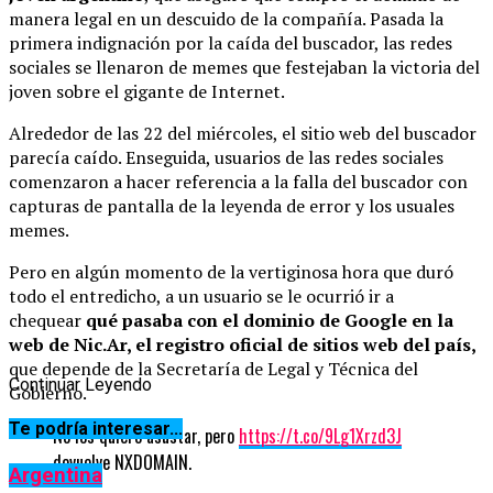
manera legal en un descuido de la compañía. Pasada la
primera indignación por la caída del buscador, las redes
sociales se llenaron de memes que festejaban la victoria del
joven sobre el gigante de Internet.
Alrededor de las 22 del miércoles, el sitio web del buscador
parecía caído. Enseguida, usuarios de las redes sociales
comenzaron a hacer referencia a la falla del buscador con
capturas de pantalla de la leyenda de error y los usuales
memes.
Pero en algún momento de la vertiginosa hora que duró
todo el entredicho, a un usuario se le ocurrió ir a
chequear
qué pasaba con el dominio de Google en la
web de Nic.Ar, el registro oficial de sitios web del país,
que depende de la Secretaría de Legal y Técnica del
Continuar Leyendo
Gobierno.
Te podría interesar...
No los quiero asustar, pero
https://t.co/9Lg1Xrzd3J
devuelve NXDOMAIN.
Argentina