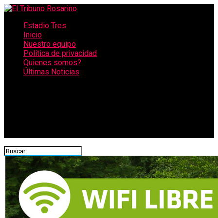
Estadio Tres
Inicio
Nuestro equipo
Política de privacidad
Quienes somos?
Últimas Noticias
CONECTATE CON NOSOTROS