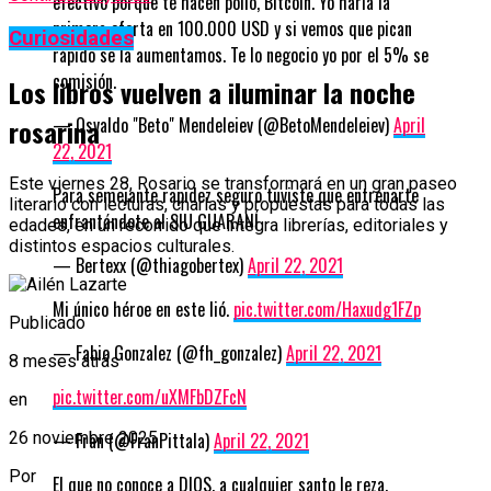
efectivo porque te hacen pollo, Bitcoin. Yo haría la
primera oferta en 100.000 USD y si vemos que pican
Curiosidades
rápido se la aumentamos. Te lo negocio yo por el 5% se
comisión.
Los libros vuelven a iluminar la noche
rosarina
— Osvaldo "Beto" Mendeleiev (@BetoMendeIeiev)
April
22, 2021
Este viernes 28, Rosario se transformará en un gran paseo
Para semejante rapidez seguro tuviste que entrenarte
literario con lecturas, charlas y propuestas para todas las
enfrantándote al SIU GUARANÍ
edades, en un recorrido que integra librerías, editoriales y
distintos espacios culturales.
— Bertexx (@thiagobertex)
April 22, 2021
Mi único héroe en este lió.
pic.twitter.com/Haxudg1FZp
Publicado
— Fabio Gonzalez (@fh_gonzalez)
April 22, 2021
8 meses atrás
pic.twitter.com/uXMFbDZFcN
en
26 noviembre 2025
— Fran (@FranPittala)
April 22, 2021
Por
El que no conoce a DIOS, a cualquier santo le reza.