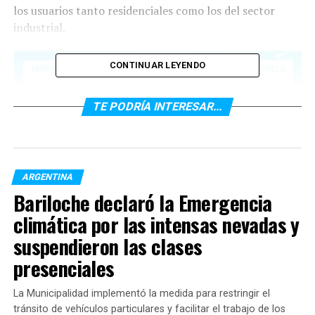
los usuarios tanto residenciales como los del sector
industrial.
CONTINUAR LEYENDO
TE PODRÍA INTERESAR...
ARGENTINA
Bariloche declaró la Emergencia
climática por las intensas nevadas y
El gerente de la empresa, José María González,
el
suspendieron las clases
incremento del 12% representará un aumento de
entre 80 y 150 pesos en las facturas del gas del 80
presenciales
por ciento de los clientes que tienen el servicio en
sus hogares.
La Municipalidad implementó la medida para restringir el
tránsito de vehículos particulares y facilitar el trabajo de los