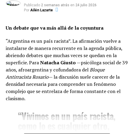
trabajadores y evitar sanciones o descuentos
Publicado
2 semanas atrás
en
24 julio 2026
salariales a quienes no puedan concurrir a sus
Por
Ailén Lazarte
puestos por motivos de seguridad o imposibilidad
de desplazamiento.
Un debate que va más allá de la coyuntura
Modalidad remota y flexibilidad:
Promover el
“Argentina es un país racista”. La afirmación vuelve a
teletrabajo (home office) en las actividades donde
instalarse de manera recurrente en la agenda pública,
sea factible, así como la flexibilización en los
abriendo debates que muchas veces se quedan en la
horarios de ingreso para disminuir el flujo
superficie. Para
Natacha Giusto
—psicóloga social de 39
vehicular durante el temporal.
años, afroargentina y cofundadora del
Bloque
Antirracista Rosario
— la discusión suele carecer de la
densidad necesaria para comprender un fenómeno
complejo que se entrelaza de forma constante con el
clasismo.
“Vivimos en un país racista,
como lo es cualquier otro,