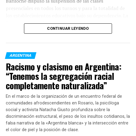
Bariloche dispuso la suspensión de las clases
presenciales en todos los turnos y para la totalidad de
los establecimientos educativos bajo su dependencia. La
Emergencia municipal continuará vigente mientras se
CONTINUAR LEYENDO
mantengan las complicaciones extremas en la
transitabilidad de la ciudad.
Recomendaciones de circulación y ámbito laboral
ARGENTINA
Frente a las intensas precipitaciones y la acumulación
Racismo y clasismo en Argentina:
de nieve sobre la calzada, las autoridades locales
instaron a la comunidad a limitar los traslados
“Tenemos la segregación racial
exclusivamente a situaciones de extrema necesidad o
completamente naturalizada”
emergencia.
En el marco de la organización de un encuentro federal de
Respecto de la actividad laboral, la disposición oficial
comunidades afrodescendientes en Rosario, la psicóloga
incluyó las siguientes solicitudes al sector empleador:
social y activista Natacha Giusto profundiza sobre la
discriminación estructural, el peso de los insultos cotidianos, la
Tolerancia e inasistencias:
Contemplar las
falsa narrativa de la «Argentina blanca» y la intersección entre
severas dificultades de traslado de los
el color de piel y la posición de clase.