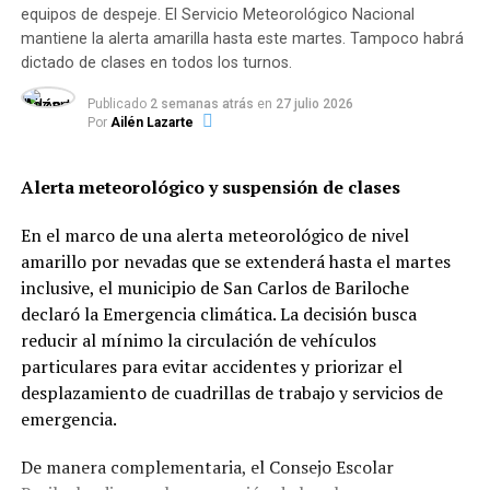
En tanto que
la suba solicitada para las Pequeñas y
equipos de despeje. El Servicio Meteorológico Nacional
mantiene la alerta amarilla hasta este martes. Tampoco habrá
Medianas Empresas (Pymes), ronda el 6%
. De
dictado de clases en todos los turnos.
aprobarse el pedido de aumento, el mismo
comenzará a
regir a partir del mes de abril.
Publicado
2 semanas atrás
en
27 julio 2026
Por
Ailén Lazarte
Alerta meteorológico y suspensión de clases
En el marco de una alerta meteorológico de nivel
TEMAS RELACIONADOS:
amarillo por nevadas que se extenderá hasta el martes
inclusive, el municipio de San Carlos de Bariloche
SIGUENTE
Coronavirus: Fernández convocó a los gobernadores
declaró la Emergencia climática. La decisión busca
para analizar la suba de casos
reducir al mínimo la circulación de vehículos
particulares para evitar accidentes y priorizar el
ANTERIOR
Coronavirus: 583 nuevos casos y 42 víctimas fatales en
desplazamiento de cuadrillas de trabajo y servicios de
la provincia de Santa Fe
emergencia.
De manera complementaria, el Consejo Escolar