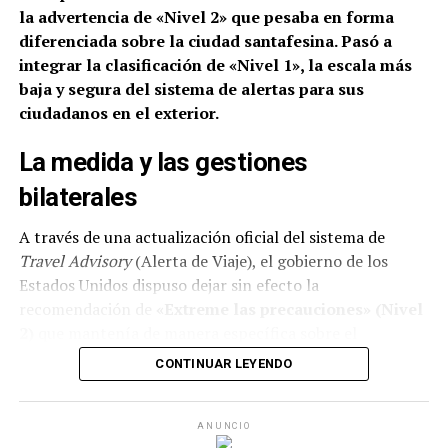
encarceladas, ¿qué color de
la advertencia de «Nivel 2» que pesaba en forma
diferenciada sobre la ciudad santafesina.
piel tendrían? Lejos de
Pasó a
integrar la clasificación de «Nivel 1», la escala más
tener un sistema de
baja y segura del sistema de alertas para sus
segregación racial
ciudadanos en el exterior.
legalizado, lo tenemos
La medida y las gestiones
completamente
bilaterales
naturalizado”, sostiene
A través de una actualización oficial del sistema de
Giusto.
Travel Advisory
(Alerta de Viaje), el gobierno de los
Estados Unidos dispuso dejar sin efecto la
recomendación de
«Extreme las precauciones» (Nivel
La radiografía del insulto cotidiano
2)
que mantenía de manera específica sobre el
Uno de los emergentes más claros de esta problemática
territorio rosarino.
CONTINUAR LEYENDO
es la frase “negro de mierda”, una expresión
Con esta modificación, la ciudad del sur santafesino
fuertemente arraigada en el habla popular que
pasó a estar alineada con el estatus general asignado a
condensa racismo y clasismo. Muchas veces, se apela a la
ANUNCIO