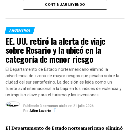
pero tiene sus
CONTINUAR LEYENDO
particularidades. Si bien no
hubo un sistema de
segregación racial
ARGENTINA
legalizado como en Estados
EE. UU. retiró la alerta de viaje
Unidos o Sudáfrica, si hoy
sobre Rosario y la ubicó en la
tuviéramos que pensar en
categoría de menor riesgo
un grupo de personas que
El Departamento de Estado norteamericano eliminó la
viven en un barrio privado o
advertencia de «zona de mayor riesgo» que pesaba sobre la
ciudad del sur santafesino. La decisión es leída como un
country, ¿cómo nos las
fuerte aval internacional a la baja en los índices de violencia y
imaginamos? ¿Cómo se
un impulso clave para el turismo y las inversiones.
ven? Y si trabajan en la
Publicado
3 semanas atrás
en
21 julio 2026
Por
Ailén Lazarte
recolección de residuos o
se encuentran
El Departamento de Estado norteamericano eliminó