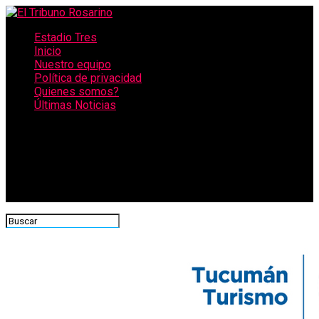
Estadio Tres
Inicio
Nuestro equipo
Política de privacidad
Quienes somos?
Últimas Noticias
CONECTATE CON NOSOTROS