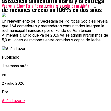
asistencia alimentaria diaria y la entrega
Vuelve la Súper Feria Rosarigasina en su edición navideña
de raciones creció un 106% en dos años
Un relevamiento de la Secretaría de Políticas Sociales revela
que 164 comedores y merenderos comunitarios integran la
red municipal financiada por el Fondo de Asistencia
Alimentaria. En lo que va de 2026 ya se administraron más de
5,3 millones de raciones entre comidas y copas de leche.
Publicado
1 semana atrás
en
27 julio 2026
Por
Ailén Lazarte