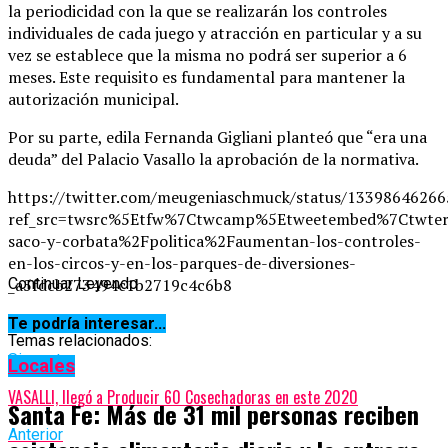
la periodicidad con la que se realizarán los controles
individuales de cada juego y atracción en particular y a su
vez se establece que la misma no podrá ser superior a 6
meses. Este requisito es fundamental para mantener la
autorización municipal.
Por su parte, edila Fernanda Gigliani planteó que “era una
deuda” del Palacio Vasallo la aprobación de la normativa.
https://twitter.com/meugeniaschmuck/status/1339864626
ref_src=twsrc%5Etfw%7Ctwcamp%5Etweetembed%7Ctwte
saco-y-corbata%2Fpolitica%2Faumentan-los-controles-
en-los-circos-y-en-los-parques-de-diversiones-
_a5fdcb273494c1b2719c4c6b8
Continuar Leyendo
Te podría interesar...
Temas relacionados:
Siguente
Locales
VASALLI, llegó a Producir 60 Cosechadoras en este 2020
Santa Fe: Más de 31 mil personas reciben
Anterior