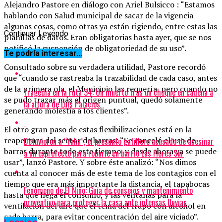
Alejandro Pastore en diálogo con Ariel Bulsicco : “Estamos
hablando con Salud municipal de sacar de la vigencia
algunas cosas, como otras ya están rigiendo, entre estas las
Continuar Leyendo
planillas de datos. Eran obligatorias hasta ayer, que se nos
notificó la suspensión de obligatoriedad de su uso”.
Te podría interesar...
Consultado sobre su verdadera utilidad, Pastore recordó
que “cuando se rastreaba la trazabilidad de cada caso, antes
de la primera ola, el Municipio las requería, pero cuando no
Tragedia en la ruta 34: Un muerto tras un choque en cadena a
se pudo trazar más el origen puntual, quedó solamente
la altura de Luis Palacios
generando molestia a los clientes”.
El otro gran paso de estas flexibilizaciones está en la
reapertura del sector de barras: “Se canceló el uso de
Detuvieron a “Yaka”, el presunto gatillero acusado de asesinar
barras durante todo este tiempo, y desde ahora ya se puede
a un exprefecto para robarle en barrio Las Flores Sur
usar”, lanzó Pastore. Y sobre éste analizó: “Nos dimos
cuenta al conocer más de este tema de los contagios con el
tiempo que era más importante la distancia, el tapabocas
Fenómeno de El Niño: Guía de consejos y mantenimiento
hasta que llega el consumo, y las ventanas para la
preventivo para proteger la casa ante intensas lluvias
ventilación del aire que el tema del trapo con alcohol en
cada barra, para evitar concentración del aire viciado”.