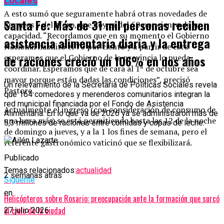
Locales
A esto sumó que seguramente habrá otras novedades de
Santa Fe: Más de 31 mil personas reciben
horarios y del aforo, que hoy es del 50 por ciento de su
capacidad. “Recordamos que en su momento el Gobierno
asistencia alimentaria diaria y la entrega
Nacional habilitó el 70 por ciento y a partir de esto
esperamos que el Gobierno de la provincia lo pueda
de raciones creció un 106% en dos años
coordinar. Esperamos que de cara al 1ª de octubre sea
mayor porque están dadas las condiciones”, precisó
Un relevamiento de la Secretaría de Políticas Sociales revela
Pastore.
que 164 comedores y merenderos comunitarios integran la
red municipal financiada por el Fondo de Asistencia
Actualmente el ingreso (con consideración de consumo de
Alimentaria. En lo que va de 2026 ya se administraron más de
una hora más) se está permitiendo hasta las 12 de la noche
5,3 millones de raciones entre comidas y copas de leche.
de domingo a jueves, y a la 1 los fines de semana, pero el
referente gastronómico vaticinó que se flexibilizará.
Publicado
Temas relacionados:
actualidad
2 semanas atrás
Siguente
en
Helicópteros sobre Rosario: preocupación ante la formación que surcó
el cielo de la ciudad
27 julio 2026