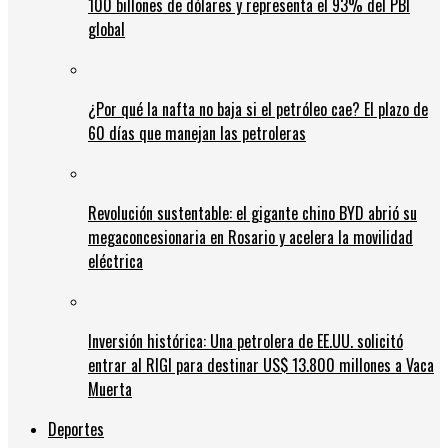
100 billones de dólares y representa el 93% del PBI
global
¿Por qué la nafta no baja si el petróleo cae? El plazo de
60 días que manejan las petroleras
Revolución sustentable: el gigante chino BYD abrió su
megaconcesionaria en Rosario y acelera la movilidad
eléctrica
Inversión histórica: Una petrolera de EE.UU. solicitó
entrar al RIGI para destinar US$ 13.800 millones a Vaca
Muerta
Deportes