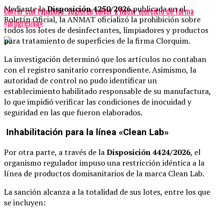
Mediante la
Disposición 4250/2026
publicada en el
Correr con tapaboca: sugieren volver a hacer ejercicio de forma
Boletín Oficial, la ANMAT oficializó la prohibición sobre
«progresiva»
todos los lotes de desinfectantes, limpiadores y productos
para tratamiento de superficies de la firma Clorquim.
La investigación determinó que los artículos no contaban
con el registro sanitario correspondiente. Asimismo, la
autoridad de control no pudo identificar un
establecimiento habilitado responsable de su manufactura,
lo que impidió verificar las condiciones de inocuidad y
seguridad en las que fueron elaborados.
Inhabilitación para la línea «Clean Lab»
Por otra parte, a través de la
Disposición 4424/2026
, el
organismo regulador impuso una restricción idéntica a la
línea de productos domisanitarios de la marca Clean Lab.
La sanción alcanza a la totalidad de sus lotes, entre los que
se incluyen: