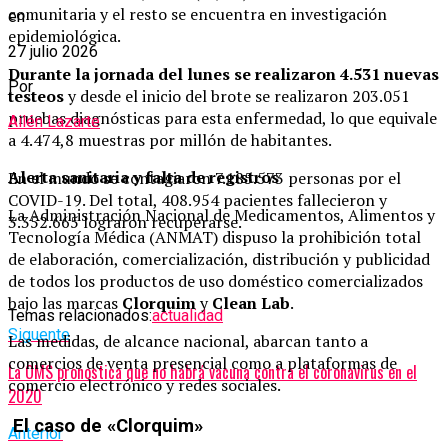
comunitaria y el resto se encuentra en investigación
en
epidemiológica.
27 julio 2026
Durante la jornada del lunes se realizaron 4.531 nuevas
Por
testeos
y desde el inicio del brote se realizaron 203.051
pruebas diagnósticas para esta enfermedad, lo que equivale
Ailén Lazarte
a 4.474,8 muestras por millón de habitantes.
Alerta sanitaria y falta de registros
En el mundo se contagiaron 7.185.573 personas por el
COVID-19. Del total, 408.954 pacientes fallecieron y
La Administración Nacional de Medicamentos, Alimentos y
3.352.665 lograron recuperarse.
Tecnología Médica (ANMAT) dispuso la prohibición total
de elaboración, comercialización, distribución y publicidad
de todos los productos de uso doméstico comercializados
bajo las marcas
Clorquim
y
Clean Lab
.
Temas relacionados:
actualidad
Siguente
Las medidas, de alcance nacional, abarcan tanto a
comercios de venta presencial como a plataformas de
La OMS pronostica que no habrá vacuna contra el coronavirus en el
comercio electrónico y redes sociales.
2020
El caso de «Clorquim»
Anterior