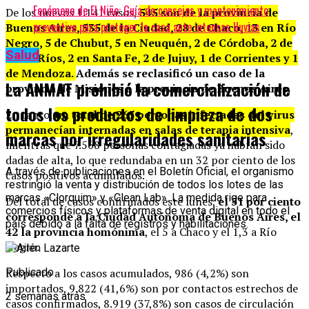
Fenómeno de El Niño: Guía de consejos y mantenimiento
De los nuevos 1.141 casos,
545 son de la provincia de
preventivo para proteger la casa ante intensas lluvias
Buenos Aires, 535 de la Ciudad, 28 de Chaco, 13 en Río
Negro, 5 de Chubut, 5 en Neuquén, 2 de Córdoba, 2 de
Salud
Entre Ríos, 2 en Santa Fe, 2 de Jujuy, 1 de Corrientes y 1
de Mendoza.
Además se reclasificó un caso de la
La ANMAT prohibió la comercialización de
provincia de Misiones a la provincia de Buenos Aires.
todos los productos de limpieza de dos
En tanto,
un total de 265 personas infectadas del virus
permanecían internadas en salas de terapia intensiva
,
marcas por irregularidades sanitarias
mientras que 7.568 personas contagiadas ya habían sido
dadas de alta, lo que redundaba en un 32 por ciento de los
A través de publicaciones en el Boletín Oficial, el organismo
casos positivos acumulados.
restringió la venta y distribución de todos los lotes de las
marcas «Clorquim» y «Clean Lab». La medida rige para
Del total de casos confirmados este lunes,
el 51 por ciento
comercios físicos y plataformas de venta digital en todo el
corresponde a la Ciudad Autónoma de Buenos Aires, el
país debido a la falta de registros y habilitaciones.
42 la provincia homónima
, el 5 a Chaco y el 1,3 a Río
Negro.
Respecto a los casos acumulados, 986 (4,2%) son
Publicado
importados, 9.822 (41,6%) son por contactos estrechos de
2 semanas atrás
casos confirmados, 8.919 (37,8%) son casos de circulación