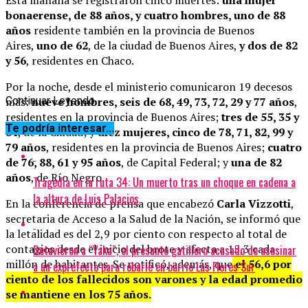
bonaerense, de 88 años, y cuatro hombres, uno de 88
años
residente también en la provincia de Buenos
Aires,
uno de 62
, de la ciudad de Buenos Aires,
y dos de 82
y 56
, residentes en Chaco.
Por la noche, desde el ministerio comunicaron 19 decesos
más:
Continuar Leyendo
nueve hombres, seis de 68, 49, 73, 72, 29 y 77 años
,
residentes en la provincia de Buenos Aires;
tres de 55, 35 y
Te podría interesar...
84
, de la Ciudad; y
diez mujeres, cinco de 78, 71, 82, 99 y
79 años
, residentes en la provincia de Buenos Aires;
cuatro
de 76, 88, 61 y 95 años
, de Capital Federal; y
una de 82
años
, de Río Negro.
Tragedia en la ruta 34: Un muerto tras un choque en cadena a
la altura de Luis Palacios
En la conferencia de prensa que encabezó
Carla Vizzotti
,
secretaria de Acceso a la Salud de la Nación, se informó que
la letalidad es del 2,9 por ciento con respecto al total de
contagios desde el inicio del brote y afecta a 15,3 cada
Detuvieron a “Yaka”, el presunto gatillero acusado de asesinar
millón de habitantes. Se notificó, además, que
el 56,6 por
a un exprefecto para robarle en barrio Las Flores Sur
ciento de los fallecidos son varones y la edad promedio
se mantiene en los 75 años.