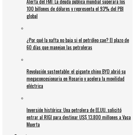
Alerta del FMI: La deuda pública mundial superará los
100 billones de dólares y representa el 93% del PBI
global
¿Por qué la nafta no baja si el petróleo cae? El plazo de
60 días que manejan las petroleras
Revolución sustentable: el gigante chino BYD abrió su
megaconcesionaria en Rosario y acelera la movilidad
eléctrica
Inversión histórica: Una petrolera de EE.UU. solicitó
entrar al RIGI para destinar US$ 13.800 millones a Vaca
Muerta