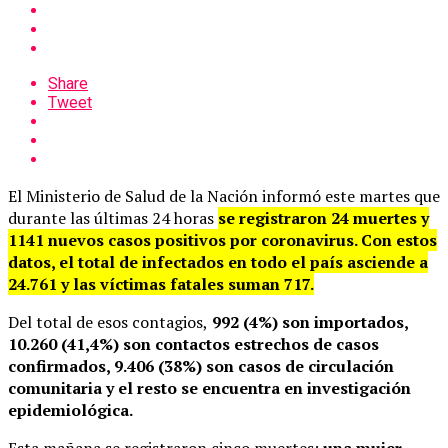
Share
Tweet
El Ministerio de Salud de la Nación informó este martes que
durante las últimas 24 horas
se registraron 24 muertes y
1141 nuevos casos positivos por coronavirus. Con estos
datos, el total de infectados en todo el país asciende a
24.761 y las víctimas fatales suman 717.
Del total de esos contagios,
992 (4%) son importados,
10.260 (41,4%) son contactos estrechos de casos
confirmados, 9.406 (38%) son casos de circulación
comunitaria y el resto se encuentra en investigación
epidemiológica.
Esta mañana se registraron cinco muertes:
una mujer