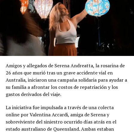
acreditación de nómina de beneficiarios y controles
malezas y monte natural. Por su parte, el felino que
edilicios periódicos.
desencadenó el incidente logró huir del lugar apenas se
iniciaron las primeras llamas, perdiéndose en la
En términos presupuestarios, la inversión municipal
espesura sin que pudiera registrarse su paradero actual.
exclusiva para compra de alimentos había aumentado
un
82% entre 2024 y 2025
, mientras que durante
2026
el municipio incrementó un 30% adicional
las
transferencias monetarias para absorber el impacto del
aumento en los precios de los alimentos.
Amigos y allegados de Serena Andreatta, la rosarina de
26 años que murió tras un grave accidente vial en
Australia, iniciaron una campaña solidaria para ayudar a
su familia a afrontar los costos de repatriación y los
gastos derivados del viaje.
La iniciativa fue impulsada a través de una colecta
online por Valentina Accardi, amiga de Serena y
sobreviviente del siniestro ocurrido días atrás en el
estado australiano de Queensland. Ambas estaban