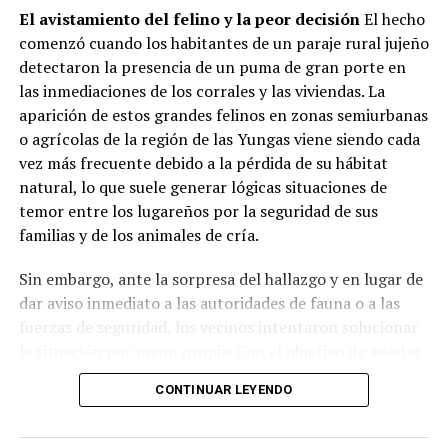
Meriendas:
42,5% del total de prestaciones.
El avistamiento del felino y la peor decisión
El hecho
comenzó cuando los habitantes de un paraje rural jujeño
Cenas:
33,3%.
detectaron la presencia de un puma de gran porte en
las inmediaciones de los corrales y las viviendas. La
aparición de estos grandes felinos en zonas semiurbanas
Almuerzos:
18,4%.
o agrícolas de la región de las Yungas viene siendo cada
vez más frecuente debido a la pérdida de su hábitat
Desayunos:
3,5%.
natural, lo que suele generar lógicas situaciones de
temor entre los lugareños por la seguridad de sus
Módulos alimentarios:
2,3%.
familias y de los animales de cría.
Sin embargo, ante la sorpresa del hallazgo y en lugar de
Más allá de la comida: Centros de
dar aviso inmediato a las autoridades de fauna o a las
contención barrial
fuerzas de seguridad, los vecinos intentaron solucionar
la situación por mano propia. Con el objetivo de asustar
El relevamiento destaca que el
75,5% de las
al animal para que regresara hacia el monte, decidieron
organizaciones
desarrolla de manera simultánea
CONTINUAR LEYENDO
encender fogatas de manera precaria y arrojar ramas
propuestas sociales, formativas o recreativas. Entre las
encendidas hacia los pastizales secos que rodeaban la
iniciativas complementarias se destacan los
talleres de
zona donde el felino se resguardaba.