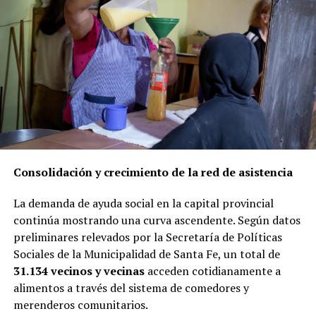
trabajadores de salud, el 0,8 % fueron casos importados,
en tanto un 7,1 % aún continúa en investigación.
Ocupación de camas
Actualmente, el nivel de ocupación en el sector público
es del 96 % en camas críticas de adultos, 89 % en camas
generales de adultos y 33 % en camas covid.
Por su parte el sector privado tiene una ocupación de
Consolidación y crecimiento de la red de asistencia
camas del 97 % en camas críticas de adultos, 70 % en
camas generales de adultos y 19,3 % en camas covid.
La demanda de ayuda social en la capital provincial
continúa mostrando una curva ascendente. Según datos
Testeos
preliminares relevados por la Secretaría de Políticas
Sociales de la Municipalidad de Santa Fe, un total de
Desde el 18 de marzo de 2020, fecha en que comenzaron
31.134 vecinos y vecinas
acceden cotidianamente a
a realizarse los testeos en el laboratorio del Cemar,
alimentos a través del sistema de comedores y
hasta el 22 de abril de 2021 se analizaron un total de
merenderos comunitarios.
144.440 hisopados, de los cuales 127.085 corresponden