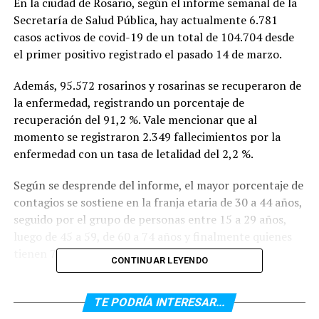
En la ciudad de Rosario, según el informe semanal de la
Secretaría de Salud Pública, hay actualmente 6.781
casos activos de covid-19 de un total de 104.704 desde
el primer positivo registrado el pasado 14 de marzo.
Además, 95.572 rosarinos y rosarinas se recuperaron de
la enfermedad, registrando un porcentaje de
recuperación del 91,2 %. Vale mencionar que al
momento se registraron 2.349 fallecimientos por la
enfermedad con un tasa de letalidad del 2,2 %.
Según se desprende del informe, el mayor porcentaje de
contagios se sostiene en la franja etaria de 30 a 44 años,
seguido por el grupo de personas entre 15 a 29 años,
luego de 45 a 59, de 60 a 74 años y finalmente quienes
tienen 75 años y más.
CONTINUAR LEYENDO
Vacunación
TE PODRÍA INTERESAR...
Según datos extraídos de SICAP (Sistema de