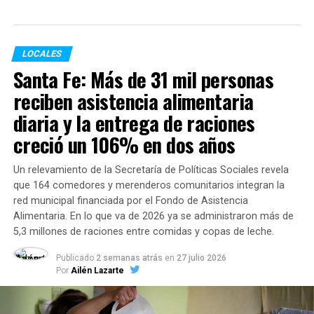
Información de los Centros de Atención Primaria) desde
el 29 de diciembre del 2020 al 6 de mayo de 2021, se
inocularon 217.242 personas con al menos una dosis en
LOCALES
los vacunatorios municipales, provinciales y del sector
Santa Fe: Más de 31 mil personas
privado. De dicho número, 77.599 corresponden a la
reciben asistencia alimentaria
franja etaria de 18 a 59 años y 139.643 mayores de 60
años.
diaria y la entrega de raciones
creció un 106% en dos años
Casos por distribución territorial
Un relevamiento de la Secretaría de Políticas Sociales revela
En cuanto al número de casos activos se pudo
que 164 comedores y merenderos comunitarios integran la
determinar que la mayoría corresponden al Distrito
red municipal financiada por el Fondo de Asistencia
Centro (1696), seguido por el Noroeste (1177), el Sur
Alimentaria. En lo que va de 2026 ya se administraron más de
(1037), el Oeste (1032), el Sudoeste (932) y el Norte
5,3 millones de raciones entre comidas y copas de leche.
(907).
Publicado
2 semanas atrás
en
27 julio 2026
Por
Ailén Lazarte
Al momento de establecer el origen de los contagios se
determinó que el 74,4 % es por circulación comunitaria,
el 14,7 % son contactos estrechos, el 3 % corresponde a