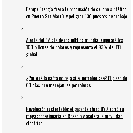
Pampa Energía frena la producción de caucho sintético
en Puerto San Martín y peligran 130 puestos de trabajo
Alerta del FMI: La deuda pública mundial superará los
100 billones de dólares y representa el 93% del PBI
global
¿Por qué la nafta no baja si el petróleo cae? El plazo de
60 días que manejan las petroleras
Revolución sustentable: el gigante chino BYD abrió su
megaconcesionaria en Rosario y acelera la movilidad
eléctrica