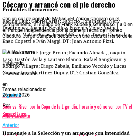
Cóccaro y arrancó con el pie derecho
Probables formaciones
Con un gol de penal de Matías «El Zorro» Cóccaro en el
Racing Club: Gabriel Arias; Fabricio Domínguez, Nery
complemento, el equipo de Frank Kudelka se impuso 1 a 0 en
Domínguez, Joaquín Novillo y Eugenio Mena; Aníbal
el Parque Independencia por la primera fecha del Torneo
Moreno, Matías Rojas, Leonel Miranda y Tomás Chancalay;
Clausura. Jorge Sampaoli debutó con una caída al frente de la
Enzo Copetti e Iván Maggi. DT: Juan Antonio Pizzi.
«T».
Rosario Central: Jorge Broun; Facundo Almada, Joaquín
Laso, Gastón Ávila y Lautaro Blanco; Rafael Sangiovani y
Publicado
Rodrigo Villagra; Diego Zabala, Emiliano Vecchio y Lucas
Gamba; Luca Martínez Dupuy. DT: Cristian González.
2 semanas atrás
en
Temas relacionados:
26 julio 2026
Siguente
Por
Boca vs. River por la Copa de la Liga: día, horario y cómo ver por TV el
Superclásico
Ailén Lazarte
Anterior
Homenaje a la Selección y un arranque con intensidad