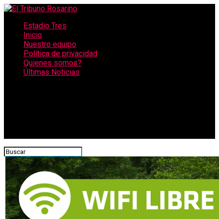
Estadio Tres
Inicio
Nuestro equipo
Política de privacidad
Quienes somos?
Últimas Noticias
CONECTATE CON NOSOTROS