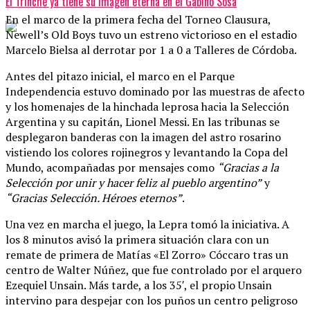
El Trinche ya tiene su imagen eterna en el Gabino Sosa
En el marco de la primera fecha del Torneo Clausura,
Newell’s Old Boys tuvo un estreno victorioso en el estadio
Marcelo Bielsa al derrotar por 1 a 0 a Talleres de Córdoba.
Antes del pitazo inicial, el marco en el Parque
Independencia estuvo dominado por las muestras de afecto
y los homenajes de la hinchada leprosa hacia la Selección
Argentina y su capitán, Lionel Messi. En las tribunas se
desplegaron banderas con la imagen del astro rosarino
vistiendo los colores rojinegros y levantando la Copa del
Mundo, acompañadas por mensajes como
“Gracias a la
Selección por unir y hacer feliz al pueblo argentino”
y
“Gracias Selección. Héroes eternos”
.
Una vez en marcha el juego, la Lepra tomó la iniciativa. A
los 8 minutos avisó la primera situación clara con un
remate de primera de Matías «El Zorro» Cóccaro tras un
centro de Walter Núñez, que fue controlado por el arquero
Ezequiel Unsain. Más tarde, a los 35′, el propio Unsain
intervino para despejar con los puños un centro peligroso