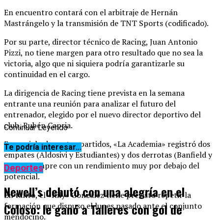
En encuentro contará con el arbitraje de Hernán
Mastrángelo y la transmisión de TNT Sports (codificado).
Por su parte, director técnico de Racing, Juan Antonio
Pizzi, no tiene margen para otro resultado que no sea la
victoria, algo que ni siquiera podría garantizarle su
continuidad en el cargo.
La dirigencia de Racing tiene prevista en la semana
entrante una reunión para analizar el futuro del
entrenador, elegido por el nuevo director deportivo del
club, Rubén Capria.
Continuar Leyendo
En su ciclo de cuatro partidos, «La Academia» registró dos
Te podría interesar...
empates (Aldosivi y Estudiantes) y dos derrotas (Banfield y
River), siempre con un rendimiento muy por debajo del
Deportes
potencial.
Newell’s debutó con una alegría en el
En tanto, el «Kily» González tiene previsto repetir la
formación que dispuso el lunes pasado ante el conjunto
Coloso: le ganó a Talleres con gol de
mendocino.